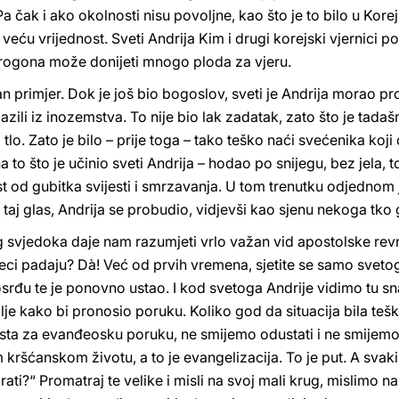
Pa čak i ako okolnosti nisu povoljne, kao što je to bilo u Korej
 veću vrijednost. Sveti Andrija Kim i drugi korejski vjernici 
rogona može donijeti mnogo ploda za vjeru.
 primjer. Dok je još bio bogoslov, sveti je Andrija morao p
azili iz inozemstva. To nije bio lak zadatak, zato što je tada
lo. Zato je bilo – prije toga – tako teško naći svećenika koji
 na to što je učinio sveti Andrija – hodao po snijegu, bez jela, 
nost od gubitka svijesti i smrzavanja. U tom trenutku odjednom
 taj glas, Andrija se probudio, vidjevši kao sjenu nekoga tko 
 svjedoka daje nam razumjeti vrlo važan vid apostolske revn
eci padaju? Dà! Već od prvih vremena, sjetite se samo svetoga 
srđu te je ponovno ustao. I kod svetoga Andrije vidimo tu snag
alje kako bi pronosio poruku. Koliko god da situacija bila t
esta za evanđeosku poruku, ne smijemo odustati i ne smijem
 kršćanskom životu, a to je evangelizacija. To je put. A svaki
rati?“ Promatraj te velike i misli na svoj mali krug, mislimo na