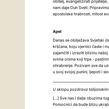
obitelj, evangelizirati prijatelj
nam daje Duh Sveti. Pripravimo
apostolske hrabrosti, milost e
Apel
Danas se obilježava Svjetski 
kršćana, koju vjernici časte i 
zajamčiti i izraziti blizinu naš
svima onima koji trpe - pastiri
ohrabrenje. Pozivam sve da uzd
u svoj svojoj punini, ljepoti i
_________________________________
U sklopu pozdrava talijanskim
[…] Sve nas i dalje obuzima tu
Pomoćnici da bude blizu ukraj