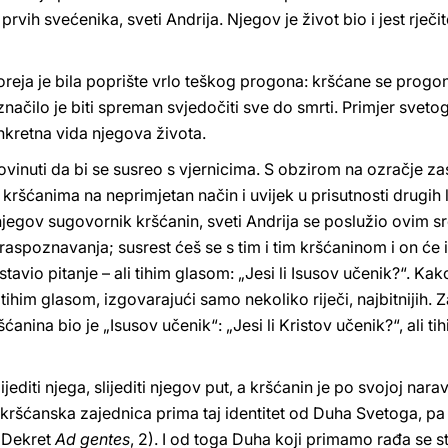
d prvih svećenika, sveti Andrija. Njegov je život bio i jest rje
oreja je bila poprište vrlo teškog progona: kršćane se progonil
značilo je biti spreman svjedočiti sve do smrti. Primjer svet
kretna vida njegova života.
vinuti da bi se susreo s vjernicima. S obzirom na ozračje zas
ti kršćanima na neprimjetan način i uvijek u prisutnosti drugih
i njegov sugovornik kršćanin, sveti Andrija se poslužio ovim s
poznavanja; susrest ćeš se s tim i tim kršćaninom i on će imat
tavio pitanje – ali tihim glasom: „Jesi li Isusov učenik?“. Ka
tihim glasom, izgovarajući samo nekoliko riječi, najbitnijih. Z
ršćanina bio je „Isusov učenik“: „Jesi li Kristov učenik?“, ali t
jediti njega, slijediti njegov put, a kršćanin je po svojoj nara
kršćanska zajednica prima taj identitet od Duha Svetoga, pa 
, Dekret
Ad gentes
, 2). I od toga Duha koji primamo rađa se s