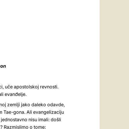
العربيّة
中文
LATINE
gon
i, uče apostolskoj revnosti.
li evanđelje.
dnoj zemlji jako daleko odavde,
m Tae-gona. Ali evangelizaciju
ih jednostavno nisu imali: došli
što? Razmislimo o tome: