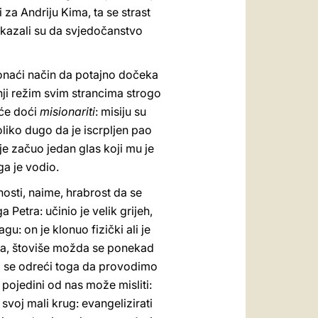
i za Andriju Kima, ta se strast
pokazali su da svjedočanstvo
ronaći način da potajno dočeka
šnji režim svim strancima strogo
 će doći
misionariti
: misiju su
toliko dugo da je iscrpljen pao
 je začuo jedan glas koji mu je
ga je vodio.
osti, naime, hrabrost da se
Petra: učinio je velik grijeh,
u: on je klonuo fizički ali je
eška, štoviše možda se ponekad
o se odreći toga da provodimo
 pojedini od nas može misliti:
 svoj mali krug: evangelizirati