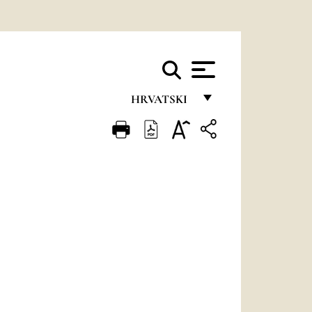
HRVATSKI
FRANÇAIS
ENGLISH
ITALIANO
PORTUGUÊS
ESPAÑOL
DEUTSCH
POLSKI