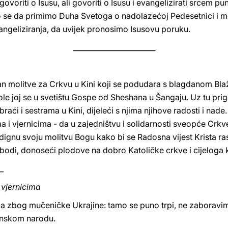
e, govoriti o Isusu, ali govoriti o Isusu i evangelizirati srcem 
 se da primimo Duha Svetoga o nadolazećoj Pedesetnici i mo
vangeliziranja, da uvijek pronosimo Isusovu poruku.
_______________________
dan molitve za Crkvu u Kini koji se podudara s blagdanom Bl
mole joj se u svetištu Gospe od Sheshana u Šangaju. Uz tu pr
oj braći i sestrama u Kini, dijeleći s njima njihove radosti i 
ma i vjernicima - da u zajedništvu i solidarnosti sveopće Crkv
ignu svoju molitvu Bogu kako bi se Radosna vijest Krista ras
 slobodi, donoseći plodove na dobro Katoličke crkve i cijeloga
_
 vjernicima
ga zbog mučeničke Ukrajine: tamo se puno trpi, ne zaboravim
inskom narodu.