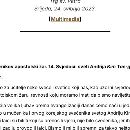
Trg sv. Petra
Srijeda, 24. svibnja 2023.
[
Multimedia
]
_______________________________________
rnikov apostolski žar. 14. Svjedoci: sveti Andrija
Kim Tae-
n!
za učitelje neke svece i svetice koji nas, kao uzorni svjedoc
olskom žaru, revnosti koju moramo imati da bismo naviješta
esila velika ljubav prema evangelizaciji danas ćemo naći u je
amo u mučenika i prvog korejskog svećenika svetog Andriju Ki
 laici su bili ti koji su prenosili vjeru, nije bilo svećenika, jer 
lizaciju provodili laici. Bismo li mi bili spremni za takvo ne