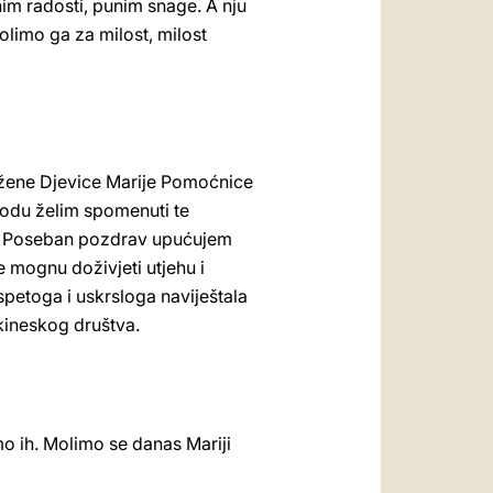
punim radosti, punim snage. A nju
limo ga za milost, milost
ažene Djevice Marije Pomoćnice
igodu želim spomenuti te
nade. Poseban pozdrav upućujem
e mognu doživjeti utjehu i
petoga i uskrsloga naviještala
 kineskog društva.
o ih. Molimo se danas Mariji