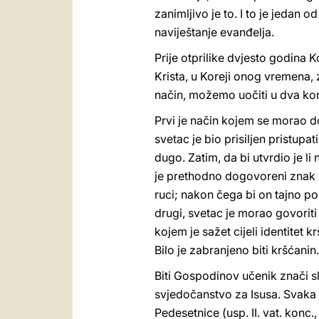
zanimljivo je to. I to je jedan o
naviještanje evanđelja.
Prije otprilike dvjesto godina K
Krista, u Koreji onog vremena, 
način, možemo uočiti u dva kon
Prvi je način kojem se morao do
svetac je bio prisiljen pristupa
dugo. Zatim, da bi utvrdio je l
je prethodno dogovoreni znak ras
ruci; nakon čega bi on tajno pos
drugi, svetac je morao govoriti 
kojem je sažet cijeli identitet k
Bilo je zabranjeno biti kršćanin.
Biti Gospodinov učenik znači sli
svjedočanstvo za Isusa. Svaka 
Pedesetnice (usp. II. vat. konc.