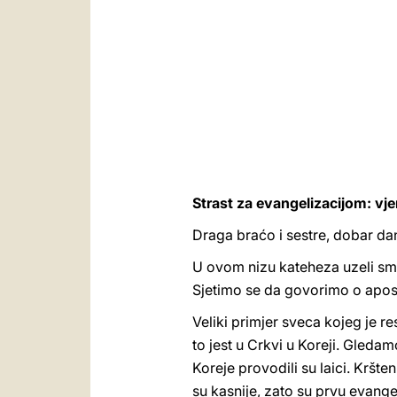
Strast za evangelizacijom: vje
Draga braćo i sestre, dobar da
U ovom nizu kateheza uzeli smo 
Sjetimo se da govorimo o apost
Veliki primjer sveca kojeg je r
to jest u Crkvi u Koreji. Gled
Koreje provodili su laici. Kršteni
su kasnije, zato su prvu evange