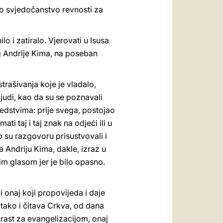
čito svjedočanstvo revnosti za
o i zatiralo. Vjerovati u Isusa
og Andrije Kima, na poseban
trašivanja koje je vladalo,
 ljudi, kao da su se poznavali
redstvima: prije svega, postojao
i taj i taj znak na odjeći ili u
ko su razgovoru prisustvovali i
a Andriju Kima, dakle, izraz u
ihim glasom jer je bilo opasno.
vi onaj koji propovijeda i daje
tako i čitava Crkva, od dana
trast za evangelizacijom, onaj