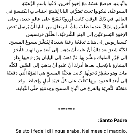
واتِّباعِهِ. فوضعَ نفسَهُ معَ إخوةٍ آخرين، دُعُوا باسمِ الرَّهبَنَةِ
اليسوعيَّة، ليكونوا تحتَ تَصَرُّفِ البابا لِتَلبِيَةِ احتياجاتِ الكنيسةِ في
العالم. في ذَلِكَ الوقتِ كانت أوروبّا تَنفَتِحُ على عالمٍ جديد، وعلى
الشَّرق. لِذَلِكَ عندما طَلَبَ مَلِكُ البرتغالِ مِن البابا أنْ يُرسِلَ بَعضَ
الإخوَةِ اليَسوعيِّينَ إلى الهندِ الشَّرقيَّة، انطَلَقَ فرنسيس
كسفاريوس إلى هناك تَدفَعُهُ رغبَةٌ شديدةٌ لِيُبَشِّرَ بيسوعَ المسيح.
لكنَّهُ شَعَرَ بعدَ ذلكَ أنَّ عليهِ أنْ يذهبَ إلى أبعدَ مِن الهند. فأَبحَرَ
إلى جُزُرِ الملوكِ وبشَّرَ بِها. ثمَّ ذهبَ إلى اليابان وَزَرَعَ فيها بِذارَ
البِشارةِ بالإنجيل. بعدها أدرَكَ أنَّ عليهِ أنْ يذهبَ إلى الصِّين. لكنَّه
ماتَ وهو يَنتَظِرُ دُخولَها. كانت مَحَبَّةُ المسيحِ هي القوَّةُ الَّتي دَفَعَتْهُ
إلى أبعدِ الحدود، وبِها تَغَلَّبَ على كلِّ خَيبَةِ أملٍ وإحباط، وقد
مَنَحَتْهُ التَّعزِيَةَ والفرحَ في اتِّباعِ المسيحِ وخِدمَتِهِ حتَّى النِّهاية.
*******
Santo Padre:
Saluto i fedeli di lingua araba. Nel mese di maggio,