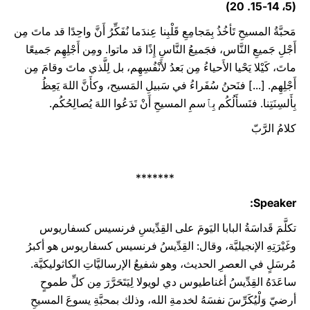
(5، 14-15. 20)
مَحبَّةُ المسيحِ تَأخُذُ بِمَجامِعِ قَلْبِنا عِندَما نُفَكِّرُ أَنَّ واحِدًا قد ماتَ مِن
أَجْلِ جَميعِ النَّاس، فجَميعُ النَّاسِ إِذًا قد ماتوا. ومِن أَجْلِهِم جَميعًا
ماتَ، كَيْلا يَحْيا الأَحياءُ مِن بَعدُ لأَنْفُسِهِم، بل لِلَّذي ماتَ وقامَ مِن
أَجْلِهِم. [...] فنَحنُ سُفَراءُ في سَبيلِ المَسيح، وكأَنَّ اللهَ يَعِظُ
بِأَلسِنَتِنا. فنَسأَلُكُم بِٱسمِ المسيحِ أَنْ تَدَعُوا اللهَ يُصالِحُكُم.
كلامُ الرَّبّ
*******
Speaker:
تكلَّمَ قَداسَةُ البابا اليَومَ على القِدِّيسِ فرنسيس كسفاريوس
وغَيْرَتِهِ الإنجيليَّة، وقال: القِدِّيسُ فرنسيس كسفاريوس هو أكبرُ
مُرسَلٍ في العصرِ الحديث، وهو شفيعُ الإرساليَّاتِ الكاثوليكيَّة.
ساعَدَهُ القِدِّيسُ أغناطيوس دي لويولا لِيَتَحَرَّرَ مِن كلِّ طموحٍ
أرضيّ وَلْيُكَرِّسَ نفسَهُ لخدمةِ الله، وذلك بمحبَّةِ يسوعَ المسيحِ