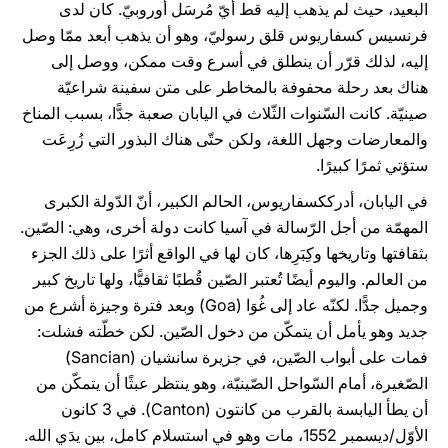
البعيد، حيث لم يذهب إليه قط أيّ مُرسَل أوروبيّ. كان لدى
فرنسيس كسفاريوس قلق رسوليّ، وهو أن يذهب أبعد ممّا وصل
إليه، لذلك قرّر أن ينطلق في أسرع وقت ممكن، ووصل إلى
هناك بعد رحلة محفوفة بالمخاطر على متن سفينة شراعيّة
صينيّة. كانت السّنوات الثّلاث في اليابان صعبة جدًّا، بسبب المناخ
والمعارضات وجهل اللغة، ولكن حتّى هناك البذور التي زُرِعَت
ستؤتي ثمرًا كبيرًا.
في اليابان، أدرككسفاريوس، الحالم الكبير، أنّ الدّولة الكبرى
المهمّة من أجل الرّسالة في آسيا كانت دولة أخرى، وهي: الصّين.
بثقافتها وتاريخها وكِبَرِها، كان لها في الواقع أثرًا على ذلك الجزء
من العالم. واليوم أيضًا تُعتبر الصّين قُطبًا ثقافيًّا، ولها تاريخ كبير
وجميل جدًّا. لكنّه عاد إلى غُوَا (Goa) وبعد فترة وجيزة أشرع من
جديد وهو يأمل أن يتمكّن من دخول الصّين. لكن خطّته فشلت:
فمات على أبواب الصّين، في جزيرة سانشيان (Sancian)
الصّغيرة، أمام السّواحل الصّينيّة، وهو ينتظر عبثًا أن يتمكّن من
أن يطأ اليابسة بالقرب من كانتون (Canton). في 3 كانون
الأوّل/ديسمبر 1552، مات وهو في استسلام كامل، بين يدَي الله.