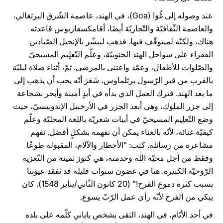
عند وصوله إلى غُوَا (Goa)، في الهند، عاصمة الشّرق البرتغالي،
والعاصمة الثّقافيّة والتّجاريّة أيضًا، أقامكسفاريوس قاعدته
هناك، ولكنّه لميتوقّف فيها. فذهب ليبشّر بالإنجيل الصّيادين
الفقراء على سواحل الهند الجنوبيّة، وعلّم التّعلِيم المسيحيّ
والصّلوات للأطفال، وعمّد واعتنى بالمرضى. ثمّ، أثناء صلاة ليليّة
بالقرب من قبر الرّسول برثلماوس، شَعَرَ أنّه يجب أن يذهب إلى
ما بعد الهند. فترك العمل الذي بدأه في أيدٍ أمينة وأبحر بشجاعة
إلى جزر الملوك، وهي أبعد الجزر في الأرخبيل الإندونيسيّ، حيث
وضع التّعلِيم المسيحيّ في أبيات شعريّة باللغة المحليّة وعلّم
كيفيّة غنائه، لأنّه بالغناء يمكن أن نفهمه بشكلٍ أفضل. نفهم
مشاعره من رسائله. كتب: "الأخطار والآلام، المقبولة طوعًا
وفقط من أجل محبّة الله وخدمته، هي كنوز ثمينة من التّعزية
الرّوحيّة الكبيرة. هنا في غضون سنوات قليلة قد نفقد عيوننا
بسبب كثرة دموع الفرح!" (20 كانون الثّاني/يناير 1548). كان
يبكي من الفرح لأنّه رأى عمل الرّبّ يسوع.
في أحد الأيّام، في الهند، التقى بشخص ياباني كلّمه على بلده