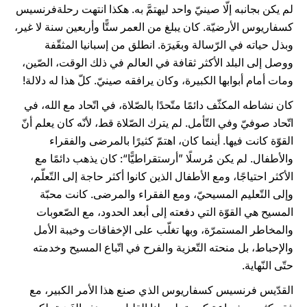
لم يكن بجانبه إلّا صينيّ واحد ليهتمَّ به. هكذا انتهت رحلةفرنسيس
كسفاريوس الأرضيّة. كان يبلغ من العمر ستًّا وأربعين سنة لا غير،
وبذل حياته في الرّسالة وبغَيرَة. انطلق من إسبانيا المثقّفة
ووصل إلى البلد الأكثر ثقافة في العالم في ذلك الوقت، الصّين،
ومات أمام أبوابها الكبيرة، وكان يرافقه صينيّ. كلّ هذا له دلالة!
كان نشاطه المكثّف دائمًا متّحدًا بالصّلاة، في اتّحاد مع الله، في
اتّحاد صوفيّ وفي التّأمل. لم يترك الصّلاة قط، لأنّه كان يعلم أنّ
القوّة كانت فيها. أينما كان، اهتمّ كثيرًا بالمرضى والفقراء
والأطفال. لم يكن مُرسلًا ”أرستقراطيًّا“: كان يذهب دائمًا مع
الأكثر احتياجًا، ومع الأطفال الذين كانوا أكثر حاجة إلى التّعلّم،
وإلى التّعليم المسيحيّ، ومع الفقراء والمرضى. كانت محبّة
المسيح هي القوّة التي دفعته إلى أبعد الحدود، مع الصّعوبات
والمخاطر المستمرّة، وبها تغلّب على الإخفاقات وخيبة الأمل
والإحباط، بل منحته التّعزية والفرح في اتّباع المسيح وخدمته
حتّى النّهاية.
القدّيس فرنسيس كسفاريوس الذي صنع هذا الأمر الكبير، مع