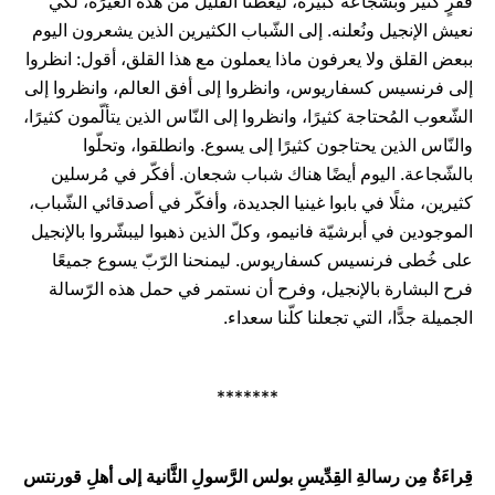
فقرٍ كثير وبشجاعة كبيرة، ليعطنا القليل من هذه الغَيرَة، لكي
نعيش الإنجيل ونُعلنه. إلى الشّباب الكثيرين الذين يشعرون اليوم
ببعض القلق ولا يعرفون ماذا يعملون مع هذا القلق، أقول: انظروا
إلى فرنسيس كسفاريوس، وانظروا إلى أفق العالم، وانظروا إلى
الشّعوب المُحتاجة كثيرًا، وانظروا إلى النّاس الذين يتألّمون كثيرًا،
والنّاس الذين يحتاجون كثيرًا إلى يسوع. وانطلقوا، وتحلّوا
بالشّجاعة. اليوم أيضًا هناك شباب شجعان. أفكّر في مُرسلين
كثيرين، مثلًا في بابوا غينيا الجديدة، وأفكّر في أصدقائي الشّباب،
الموجودين في أبرشيّة فانيمو، وكلّ الذين ذهبوا ليبشّروا بالإنجيل
على خُطى فرنسيس كسفاريوس. ليمنحنا الرّبّ يسوع جميعًا
فرح البشارة بالإنجيل، وفرح أن نستمر في حمل هذه الرّسالة
الجميلة جدًّا، التي تجعلنا كلّنا سعداء.
*******
قِراءَةٌ مِن رسالةِ القِدِّيسِ بولس الرَّسولِ الثَّانية إلى أهلِ قورنتس