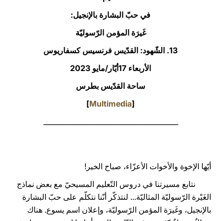
في حبّ البشارة بالإنجيل:
LATINE
غَيرَة المؤمن الرّسوليّة
13. الشّهود: القدّيس فرنسيس كسفاريوس
الأربعاء 17أيّار/مايو 2023‏
ساحة القدّيس بطرس
]
Multimedia
[
_______________________________________
أيّها الإخوة والأخوات الأعزّاء، صباح الخير!
نتابع مسيرتنا في دروس التّعليم المسيحيّ مع بعض نماذج
الغَيْرة الرّسوليّة المثاليّة... لنتذكّر أنّنا نتكلّم على حبّ البشارة
بالإنجيل، وغَيرَة المؤمن الرّسوليّة، وإعلان اسم يسوع. هناك