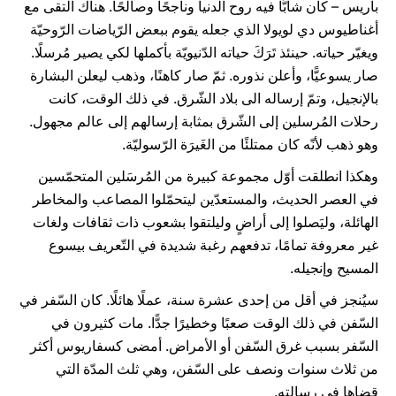
باريس – كان شابًّا فيه روح الدنيا وناجحًا وصالحًا. هناك التقى مع
أغناطيوس دي لويولا الذي جعله يقوم ببعض الرّياضات الرّوحيّة
ويغيّر حياته. حينئذ تَرَكَ حياته الدّنيويّة بأكملها لكي يصير مُرسلًا.
صار يسوعيًّا، وأعلن نذوره. ثمّ صار كاهنًا، وذهب ليعلن البشارة
بالإنجيل، وتمّ إرساله الى بلاد الشّرق. في ذلك الوقت، كانت
رحلات المُرسلين إلى الشّرق بمثابة إرسالهم إلى عالم مجهول.
وهو ذهب لأنّه كان ممتلئًا من الغَيرَة الرّسوليّة.
وهكذا انطلقت أوّل مجموعة كبيرة من المُرسَلين المتحمّسين
في العصر الحديث، والمستعدّين ليتحمّلوا المصاعب والمخاطر
الهائلة، وليَصلوا إلى أراضٍ وليلتقوا بشعوب ذات ثقافات ولغات
غير معروفة تمامًا، تدفعهم رغبة شديدة في التّعريف بيسوع
المسيح وإنجيله.
سيُنجز في أقل من إحدى عشرة سنة، عملًا هائلًا. كان السّفر في
السّفن في ذلك الوقت صعبًا وخطيرًا جدًّا. مات كثيرون في
السّفر بسبب غرق السّفن أو الأمراض. أمضى كسفاريوس أكثر
من ثلاث سنوات ونصف على السّفن، وهي ثلث المدّة التي
قضاها في رسالته.