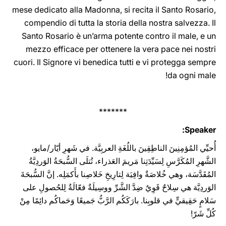
mese dedicato alla Madonna, si recita il Santo Rosario,
compendio di tutta la storia della nostra salvezza. Il
Santo Rosario è un’arma potente contro il male, e un
mezzo efficace per ottenere la vera pace nei nostri
cuori. Il Signore vi benedica tutti e vi protegga ‎sempre
da ogni male‎‎‎‏!
*******
Speaker:
أُحيِّي المُؤمِنِينَ الناطِقِينَ باللُغَةِ العربِيَّة. في شَهرِ أيّار/مايو،
الشَّهرِ المُكَرَّسِ لِسَيِّدَتِنا مَريمَ العَذراء، تُتلَى السُّبحَةُ الوَردِيَّةُ
المُقَدَّسَة، وهي خُلاصَةٌ وافِيَة لِتارِيخِ خَلاصِنا بأَكمَلِه. إنَّ السُّبحَةَ
الوَردِيَّة هي سِلاحٌ قَوِيٌ ضِدَّ الشَّرِّ ووسِيلَةٌ فعّالَةٌ لِلحُصولِ على
سَلامٍ حَقِيقيٍّ في قلوبِنا. بارَكَكُم الرَّبُّ جَميعًا وَحَماكُم دائِمًا مِنْ
كُلِّ شَرّ!