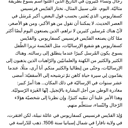
رجالٌ ونساءٌ كثيرون في التّاريخ الذين أعلنوا اسم يسوع بطريقة
مثاليّة. اليوم، على سبيل المثال، نختار القدّيس فرنسيس
كسفاريوس، الذي يُعتبر، بحسب قول البعض، أكبر مُرسَل في
العصر الحديث. لا يمكننا أن نقول من هو الأكبر، ومن هو الأصغر،
لأنّ هناك مُرسلين كثيرين لا نراهم، الذين يصنعون اليوم أيضًا أكثر
ممّا كان يصنعه القدّيس فرنسيس كسفاريوس. والقدّيس
كسفاريوس هو شفيع الإرساليّات، مثل القدّيسة تريزا الطّفل
يسوع. يكون المُرسل كبيرًا عندما ينطلق إلى رسالته. وهناك
الكثير والكثير من الكهنة والعلمانيّين والرّاهبات الذين يذهبون إلى
الإرساليّات، وحتّى من إيطاليا والكثير منكم. أنا أرى، مثلًا، عندما
يقدّمون لِي سيرة حياة كاهن تمّ ترشيحه إلى الأسقفيّة: أمضى
عشر سنوات في الإرساليّة في ذلك المكان... هذا أمرٌ كبير:
مغادرة الوطن من أجل البشارة بالإنجيل. إنّها الغَيرَة الرّسوليّة.
وهذا الأمر علينا أن ننمّيه كثيرًا. وإن نظرنا إلى شخصيّة هؤلاء
الرّجال والنّساء، سنتعلّم منهم.
وُلِدَ القدّيس فرنسيس كسفاريوس في عائلة نبيلة، لكن افتقرت،
في ولاية نافارا في شمال إسبانيا سنة 1506. ذهب للدّراسة في