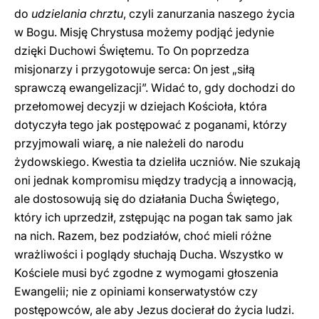
do
udzielania chrztu
, czyli zanurzania naszego życia
w Bogu. Misję Chrystusa możemy podjąć jedynie
dzięki Duchowi Świętemu. To On poprzedza
misjonarzy i przygotowuje serca: On jest „siłą
sprawczą ewangelizacji”. Widać to, gdy dochodzi do
przełomowej decyzji w dziejach Kościoła, która
dotyczyła tego jak postępować z poganami, którzy
przyjmowali wiarę, a nie należeli do narodu
żydowskiego. Kwestia ta dzieliła uczniów. Nie szukają
oni jednak kompromisu między tradycją a innowacją,
ale dostosowują się do działania Ducha Świętego,
który ich uprzedził, zstępując na pogan tak samo jak
na nich. Razem, bez podziałów, choć mieli różne
wrażliwości i poglądy słuchają Ducha. Wszystko w
Kościele musi być zgodne z wymogami głoszenia
Ewangelii; nie z opiniami konserwatystów czy
postępowców, ale aby Jezus docierał do życia ludzi.