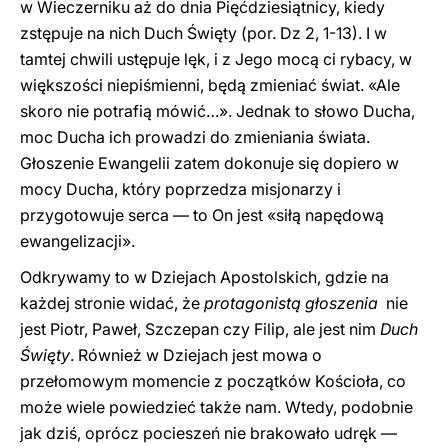
w Wieczerniku aż do dnia Pięćdziesiątnicy, kiedy
zstępuje na nich Duch Święty (por. Dz 2, 1-13). I w
tamtej chwili ustępuje lęk, i z Jego mocą ci rybacy, w
większości niepiśmienni, będą zmieniać świat. «Ale
skoro nie potrafią mówić…». Jednak to słowo Ducha,
moc Ducha ich prowadzi do zmieniania świata.
Głoszenie Ewangelii zatem dokonuje się dopiero w
mocy Ducha, który poprzedza misjonarzy i
przygotowuje serca — to On jest «siłą napędową
ewangelizacji».
Odkrywamy to w Dziejach Apostolskich, gdzie na
każdej stronie widać, że
protagonistą głoszenia
nie
jest Piotr, Paweł, Szczepan czy Filip, ale jest nim
Duch
Święty
. Również w Dziejach jest mowa o
przełomowym momencie z początków Kościoła, co
może wiele powiedzieć także nam. Wtedy, podobnie
jak dziś, oprócz pocieszeń nie brakowało udręk —