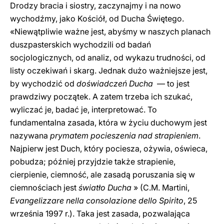
Drodzy bracia i siostry, zaczynajmy i na nowo
wychodźmy, jako Kościół, od Ducha Świętego.
«Niewątpliwie ważne jest, abyśmy w naszych planach
duszpasterskich wychodzili od badań
socjologicznych, od analiz, od wykazu trudności, od
listy oczekiwań i skarg. Jednak dużo ważniejsze jest,
by wychodzić od
doświadczeń Ducha
— to jest
prawdziwy początek. A zatem trzeba ich szukać,
wyliczać je, badać je, interpretować. To
fundamentalna zasada, która w życiu duchowym jest
nazywana
prymatem pocieszenia nad strapieniem
.
Najpierw jest Duch, który pociesza, ożywia, oświeca,
pobudza; później przyjdzie także strapienie,
cierpienie, ciemność, ale zasadą poruszania się w
ciemnościach jest
światło Ducha
» (C.M. Martini,
Evangelizzare nella consolazione dello Spirito
, 25
września 1997 r.). Taka jest zasada, pozwalająca