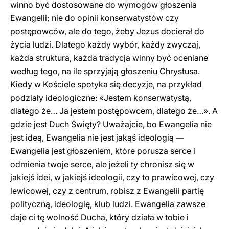
winno być dostosowane do wymogów głoszenia
Ewangelii; nie do opinii konserwatystów czy
postępowców, ale do tego, żeby Jezus docierał do
życia ludzi. Dlatego każdy wybór, każdy zwyczaj,
każda struktura, każda tradycja winny być oceniane
według tego, na ile sprzyjają głoszeniu Chrystusa.
Kiedy w Kościele spotyka się decyzje, na przykład
podziały ideologiczne: «Jestem konserwatystą,
dlatego że… Ja jestem postępowcem, dlatego że…». A
gdzie jest Duch Święty? Uważajcie, bo Ewangelia nie
jest ideą, Ewangelia nie jest jakąś ideologią —
Ewangelia jest głoszeniem, które porusza serce i
odmienia twoje serce, ale jeżeli ty chronisz się w
jakiejś idei, w jakiejś ideologii, czy to prawicowej, czy
lewicowej, czy z centrum, robisz z Ewangelii partię
polityczną, ideologię, klub ludzi. Ewangelia zawsze
daje ci tę wolność Ducha, który działa w tobie i