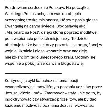
Pozdrawiam serdecznie Polaków. Na początku
Wielkiego Postu zachęcam was do objęcia
szczególną troską misjonarzy, którzy z pasją głoszą
Ewangelię na całym świecie. Błogosławię akcji
„Misjonarz na Post”, dzięki której poprzez modlitwę i
post wspieracie polskich misjonarzy. To dzieło
obejmuje także tych, którzy pozostali na pogrążonej w
wojnie Ukrainie i niosą wsparcie oraz nadzieję
mieszkańcom tego umęczonego kraju. Módlmy się
wspólnie o pokój! Z serca wam błogosławię.
__________________________________
Kontynuując cykl katechez na temat pasji
ewangelizacyjnej mówiliśmy o posłaniu uczniów przez
Jezusa.
Idźcie
- mówi Zmartwychwstały - nie po to, by
indoktrynować czy stwarzać prozelitów, ale by dać
każdemu możliwość poznania Jezusa; wzywa też