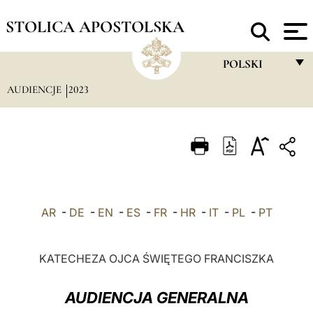
STOLICA APOSTOLSKA
POLSKI
AUDIENCJE
2023
FRANÇAIS
ENGLISH
ITALIANO
PORTUGUÊS
ESPAÑOL
AR
-
DE
-
EN
-
ES
-
FR
-
HR
-
IT
-
PL
-
PT
DEUTSCH
POLSKI
KATECHEZA OJCA ŚWIĘTEGO FRANCISZKA
العربيّة
AUDIENCJA GENERALNA
中文