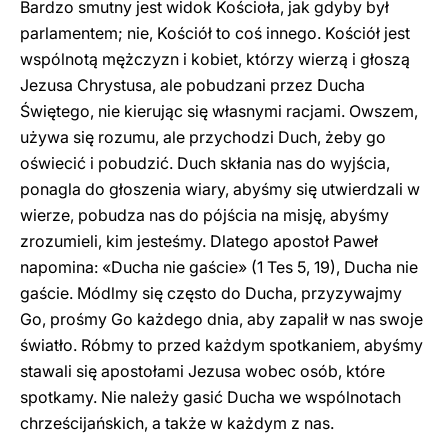
Bardzo smutny jest widok Kościoła, jak gdyby był
parlamentem; nie, Kościół to coś innego. Kościół jest
wspólnotą mężczyzn i kobiet, którzy wierzą i głoszą
Jezusa Chrystusa, ale pobudzani przez Ducha
Świętego, nie kierując się własnymi racjami. Owszem,
używa się rozumu, ale przychodzi Duch, żeby go
oświecić i pobudzić. Duch skłania nas do wyjścia,
ponagla do głoszenia wiary, abyśmy się utwierdzali w
wierze, pobudza nas do pójścia na misję, abyśmy
zrozumieli, kim jesteśmy. Dlatego apostoł Paweł
napomina: «Ducha nie gaście» (1 Tes 5, 19), Ducha nie
gaście. Módlmy się często do Ducha, przyzywajmy
Go, prośmy Go każdego dnia, aby zapalił w nas swoje
światło. Róbmy to przed każdym spotkaniem, abyśmy
stawali się apostołami Jezusa wobec osób, które
spotkamy. Nie należy gasić Ducha we wspólnotach
chrześcijańskich, a także w każdym z nas.