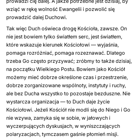
prowadzi cię dalej. A jakże potrzebne jest dzisiaj, by
wziąć w rękę wolność Ewangelii i pozwolić się
prowadzić dalej Duchowi.
Tak więc Duch oświeca drogę Kościoła, zawsze. On
nie jest bowiem tylko światłem serc, jest światłem,
które wskazuje kierunek Kościołowi — wyjaśnia,
pomaga rozróżniać, pomaga rozeznawać. Dlatego
trzeba Go często przyzywać; zróbmy to także dzisiaj,
na początku Wielkiego Postu. Bowiem jako Kościół
możemy mieć dobrze określone czas i przestrzenie,
dobrze zorganizowane wspólnoty, instytuty i ruchy,
ale bez Ducha wszystko to pozostaje bezduszne. Nie
wystarcza organizacja — to Duch daje życie
Kościołowi. Jeżeli Kościół nie modli się do Niego i Go
nie wzywa, zamyka się w sobie, w jałowych i
wyczerpujących dyskusjach, w wyniszczających
polaryzacjach, tymczasem gaśnie płomień misji.