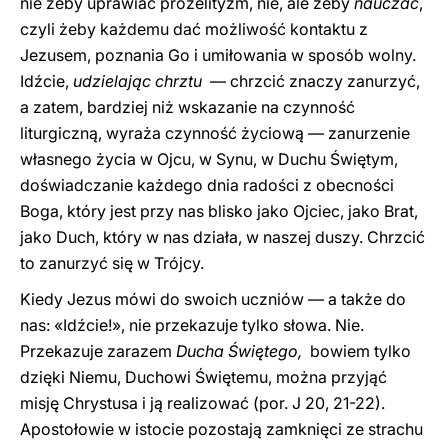
nie żeby uprawiać prozelityzm, nie, ale żeby
nauczać
,
czyli żeby każdemu dać możliwość kontaktu z
Jezusem, poznania Go i umiłowania w sposób wolny.
Idźcie,
udzielając chrztu
— chrzcić znaczy zanurzyć,
a zatem, bardziej niż wskazanie na czynność
liturgiczną, wyraża czynność życiową — zanurzenie
własnego życia w Ojcu, w Synu, w Duchu Świętym,
doświadczanie każdego dnia radości z obecności
Boga, który jest przy nas blisko jako Ojciec, jako Brat,
jako Duch, który w nas działa, w naszej duszy. Chrzcić
to zanurzyć się w Trójcy.
Kiedy Jezus mówi do swoich uczniów — a także do
nas: «Idźcie!», nie przekazuje tylko słowa. Nie.
Przekazuje zarazem
Ducha Świętego,
bowiem tylko
dzięki Niemu, Duchowi Świętemu, można przyjąć
misję Chrystusa i ją realizować (por. J 20, 21-22).
Apostołowie w istocie pozostają zamknięci ze strachu