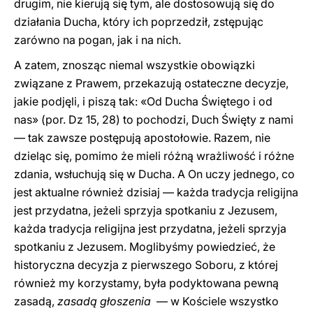
drugim, nie kierują się tym, ale dostosowują się do
działania Ducha, który ich poprzedził, zstępując
zarówno na pogan, jak i na nich.
A zatem, znosząc niemal wszystkie obowiązki
związane z Prawem, przekazują ostateczne decyzje,
jakie podjęli, i piszą tak: «Od Ducha Świętego i od
nas» (por. Dz 15, 28) to pochodzi, Duch Święty z nami
— tak zawsze postępują apostołowie. Razem, nie
dzieląc się, pomimo że mieli różną wrażliwość i różne
zdania, wsłuchują się w Ducha. A On uczy jednego, co
jest aktualne również dzisiaj — każda tradycja religijna
jest przydatna, jeżeli sprzyja spotkaniu z Jezusem,
każda tradycja religijna jest przydatna, jeżeli sprzyja
spotkaniu z Jezusem. Moglibyśmy powiedzieć, że
historyczna decyzja z pierwszego Soboru, z której
również my korzystamy, była podyktowana pewną
zasadą,
zasadą głoszenia
— w Kościele wszystko