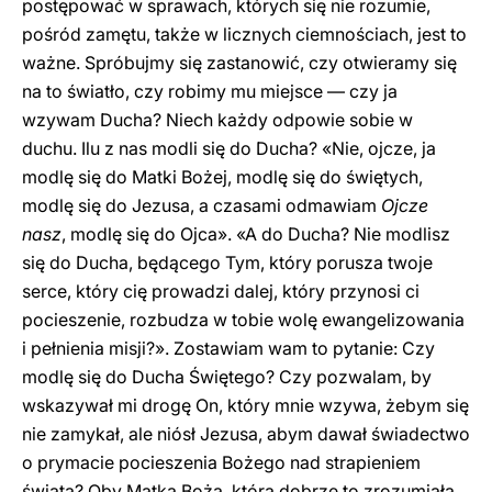
postępować w sprawach, których się nie rozumie,
pośród zamętu, także w licznych ciemnościach, jest to
ważne. Spróbujmy się zastanowić, czy otwieramy się
na to światło, czy robimy mu miejsce — czy ja
wzywam Ducha? Niech każdy odpowie sobie w
duchu. Ilu z nas modli się do Ducha? «Nie, ojcze, ja
modlę się do Matki Bożej, modlę się do świętych,
modlę się do Jezusa, a czasami odmawiam
Ojcze
nasz
, modlę się do Ojca». «A do Ducha? Nie modlisz
się do Ducha, będącego Tym, który porusza twoje
serce, który cię prowadzi dalej, który przynosi ci
pocieszenie, rozbudza w tobie wolę ewangelizowania
i pełnienia misji?». Zostawiam wam to pytanie: Czy
modlę się do Ducha Świętego? Czy pozwalam, by
wskazywał mi drogę On, który mnie wzywa, żebym się
nie zamykał, ale niósł Jezusa, abym dawał świadectwo
o prymacie pocieszenia Bożego nad strapieniem
świata? Oby Matka Boża, która dobrze to zrozumiała,