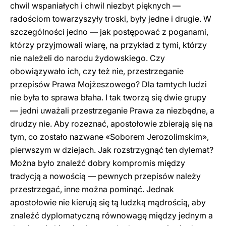
chwil wspaniałych i chwil niezbyt pięknych —
radościom towarzyszyły troski, były jedne i drugie. W
szczególności jedno — jak postępować z poganami,
którzy przyjmowali wiarę, na przykład z tymi, którzy
nie należeli do narodu żydowskiego. Czy
obowiązywało ich, czy też nie, przestrzeganie
przepisów Prawa Mojżeszowego? Dla tamtych ludzi
nie była to sprawa błaha. I tak tworzą się dwie grupy
— jedni uważali przestrzeganie Prawa za niezbędne, a
drudzy nie. Aby rozeznać, apostołowie zbierają się na
tym, co zostało nazwane «Soborem Jerozolimskim»,
pierwszym w dziejach. Jak rozstrzygnąć ten dylemat?
Można było znaleźć dobry kompromis między
tradycją a nowością — pewnych przepisów należy
przestrzegać, inne można pominąć. Jednak
apostołowie nie kierują się tą ludzką mądrością, aby
znaleźć dyplomatyczną równowagę między jednym a