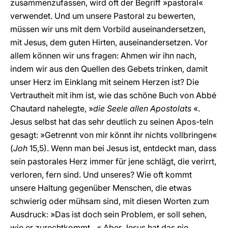
zusammenzufassen, wird oft der Begriff »pastoral«
verwendet. Und um unsere Pastoral zu bewerten,
müssen wir uns mit dem Vorbild auseinandersetzen,
mit Jesus, dem guten Hirten, auseinandersetzen. Vor
allem können wir uns fragen: Ahmen wir ihn nach,
indem wir aus den Quellen des Gebets trinken, damit
unser Herz im Einklang mit seinem Herzen ist? Die
Vertrautheit mit ihm ist, wie das schöne Buch von Abbé
Chautard nahelegte, »
die Seele allen Apostolats
«.
Jesus selbst hat das sehr deutlich zu seinen Apos-teln
gesagt: »Getrennt von mir könnt ihr nichts vollbringen«
(
Joh
15,5). Wenn man bei Jesus ist, entdeckt man, dass
sein pastorales Herz immer für jene schlägt, die verirrt,
verloren, fern sind. Und unseres? Wie oft kommt
unsere Haltung gegenüber Menschen, die etwas
schwierig oder mühsam sind, mit diesen Worten zum
Ausdruck: »Das ist doch sein Problem, er soll sehen,
wie er zurechtkommt…« Aber Jesus hat das nie