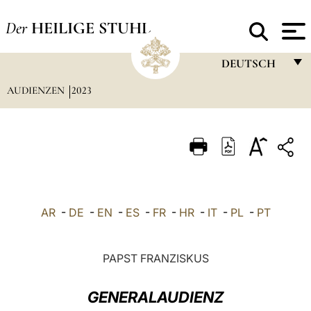
Der
HEILIGE STUHL
DEUTSCH
AUDIENZEN
2023
FRANÇAIS
ENGLISH
ITALIANO
PORTUGUÊS
ESPAÑOL
AR
-
DE
-
EN
-
ES
-
FR
-
HR
-
IT
-
PL
-
PT
DEUTSCH
POLSKI
PAPST FRANZISKUS
العربيّة
GENERALAUDIENZ
中文