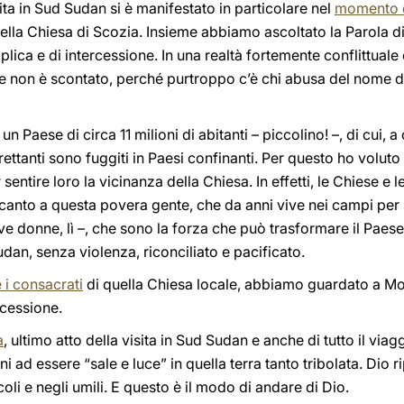
ita in Sud Sudan si è manifestato in particolare nel
momento d
i della Chiesa di Scozia. Insieme abbiamo ascoltato la Parola 
upplica e di intercessione. In una realtà fortemente conflittua
 non è scontato, perché purtroppo c’è chi abusa del nome di 
 un Paese di circa 11 milioni di abitanti – piccolino! –, di cui, a
altrettanti sono fuggiti in Paesi confinanti. Per questo ho volu
ar sentire loro la vicinanza della Chiesa. In effetti, le Chiese e
ccanto a questa povera gente, che da anni vive nei campi per s
ve donne, lì –, che sono la forza che può trasformare il Paese
an, senza violenza, riconciliato e pacificato.
e i consacrati
di quella Chiesa locale, abbiamo guardato a Mo
rcessione.
a
, ultimo atto della visita in Sud Sudan e anche di tutto il via
i ad essere “sale e luce” in quella terra tanto tribolata. Dio 
coli e negli umili. E questo è il modo di andare di Dio.