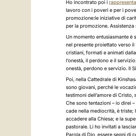
Ho incontrato poi i
rappresentan
lavoro con i poveri e per i pov
promozione:le iniziative di ca
per la promozione. Assistenza
Un momento entusiasmante è st
nel presente proiettato verso i
cristiani, formati e animati dall
l’onestà, il perdono e il serviz
onestà, perdono e servizio. Il S
Poi, nella Cattedrale di Kinsha
sono giovani, perché le vocazio
testimoni dell’amore di Cristo, 
Che sono tentazioni – io direi – 
cade nella mediocrità, è trist
accadere alla Chiesa; e la superf
pastorale. Li ho invitati a lasci
Parola di Dio, essere segni di 