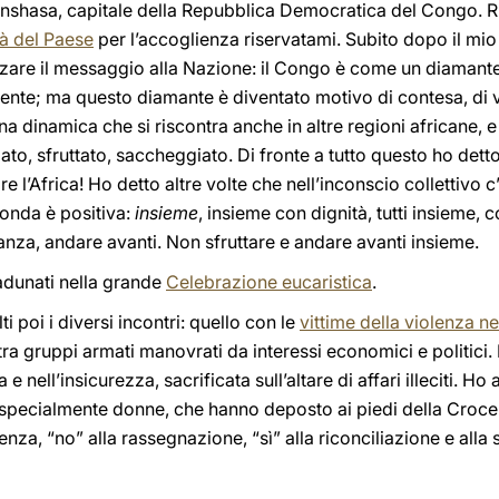
 Kinshasa, capitale della Repubblica Democratica del Congo. R
tà del Paese
per l’accoglienza riservatami. Subito dopo il mio 
zzare il messaggio alla Nazione: il Congo è come un diamante,
 gente; ma questo diamante è diventato motivo di contesa, di
 dinamica che si riscontra anche in altre regioni africane, e
ato, sfruttato, saccheggiato. Di fronte a tutto questo ho dett
are l’Africa! Ho detto altre volte che nell’inconscio collettivo c
conda è positiva:
insieme
, insieme con dignità, tutti insieme, 
anza, andare avanti. Non sfruttare e andare avanti insieme.
adunati nella grande
Celebrazione eucaristica
.
 poi i diversi incontri: quello con le
vittime della violenza ne
 tra gruppi armati manovrati da interessi economici e politic
 nell’insicurezza, sacrificata sull’altare di affari illeciti. Ho
 specialmente donne, che hanno deposto ai piedi della Croce a
enza, “no” alla rassegnazione, “sì” alla riconciliazione e all