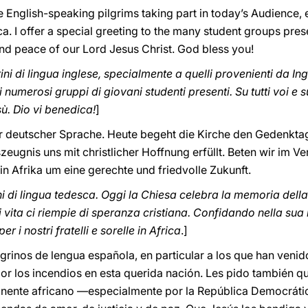
 English-speaking pilgrims taking part in today’s Audience,
a. I offer a special greeting to the many student groups pres
 and peace of our Lord Jesus Christ. God bless you!
rini di lingua inglese, specialmente a quelli provenienti da Ing
 numerosi gruppi di giovani studenti presenti. Su tutti voi e s
ù. Dio vi benedica!
]
er deutscher Sprache. Heute begeht die Kirche den Gedenkta
eugnis uns mit christlicher Hoffnung erfüllt. Beten wir im Ve
n Afrika um eine gerechte und friedvolle Zukunft.
ini di lingua tedesca. Oggi la Chiesa celebra la memoria del
i vita ci riempie di speranza cristiana. Confidando nella su
er i nostri fratelli e sorelle in Africa
.]
grinos de lengua española, en particular a los que han ven
 por los incendios en esta querida nación. Les pido también 
nente africano —especialmente por la República Democráti