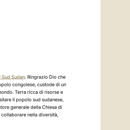
العربيّة
中文
LATINE
n
l Sud Sudan
. Ringrazio Dio che
popolo congolese, custode di un
ndo. Terra ricca di risorse e
sitare il popolo sud sudanese,
tore generale della Chiesa di
collaborare nella diversità,