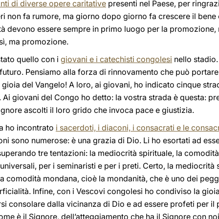
ti di diverse opere caritative
presenti nel Paese, per ringrazia
eri non fa rumore, ma giorno dopo giorno fa crescere il bene
rità devono essere sempre in primo luogo per la promozione, 
 sì, ma promozione.
ato quello con i
giovani e i catechisti congolesi
nello stadio
l futuro. Pensiamo alla forza di rinnovamento che può portar
a gioia del Vangelo! A loro, ai giovani, ho indicato cinque stra
io. Ai giovani del Congo ho detto: la vostra strada è questa: pr
ignore ascolti il loro grido che invoca pace e giustizia.
sa ho incontrato
i sacerdoti, i diaconi, i consacrati e le consac
ni sono numerose: è una grazia di Dio. Li ho esortati ad ess
superando tre tentazioni: la mediocrità spirituale, la comodit
universali, per i seminaristi e per i preti. Certo, la mediocrità
e; la comodità mondana, cioè la mondanità, che è uno dei peg
icialità. Infine, con i Vescovi congolesi ho condiviso la gioia 
arsi consolare dalla vicinanza di Dio e ad essere profeti per il
come è il Signore, dell’atteggiamento che ha il Signore con no