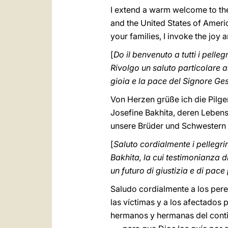
I extend a warm welcome to the
and the United States of Americ
your families, I invoke the joy
[
Do il benvenuto a tutti i pelleg
Rivolgo un saluto particolare ai
gioia e la pace del Signore Ges
Von Herzen grüße ich die Pilg
Josefine Bakhita, deren Lebensz
unsere Brüder und Schwestern i
[
Saluto cordialmente i pellegr
Bakhita, la cui testimonianza d
un futuro di giustizia e di pace p
Saludo cordialmente a los pere
las víctimas y a los afectados
hermanos y hermanas del conti