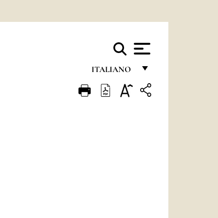
ITALIANO
FRANÇAIS
ENGLISH
ITALIANO
PORTUGUÊS
ESPAÑOL
DEUTSCH
POLSKI