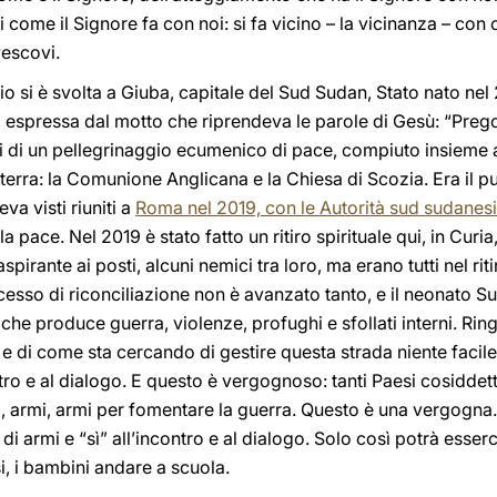
i come il Signore fa con noi: si fa vicino – la vicinanza – c
vescovi.
io si è svolta a Giuba, capitale del Sud Sudan, Stato nato nel 
e, espressa dal motto che riprendeva le parole di Gesù: “Prego
fatti di un pellegrinaggio ecumenico di pace, compiuto insieme
 terra: la Comunione Anglicana e la Chiesa di Scozia. Era il 
eva visti riuniti a
Roma nel 2019, con le Autorità sud sudanesi
la pace. Nel 2019 è stato fatto un ritiro spirituale qui, in Curia,
aspirante ai posti, alcuni nemici tra loro, ma erano tutti nel ri
cesso di riconciliazione non è avanzato tanto, e il neonato S
, che produce guerra, violenze, profughi e sfollati interni. Rin
 e di come sta cercando di gestire questa strada niente facile,
contro e al dialogo. E questo è vergognoso: tanti Paesi cosiddett
mi, armi, armi per fomentare la guerra. Questo è una vergogna.
i di armi e “sì” all’incontro e al dialogo. Solo così potrà esser
si, i bambini andare a scuola.