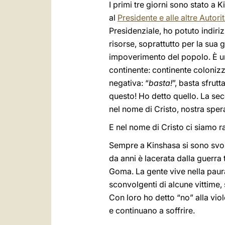
I primi tre giorni sono stato a
al
Presidente e alle altre Autori
Presidenziale, ho potuto indiri
risorse, soprattutto per la sua
impoverimento del popolo. È una
continente: continente colonizz
negativa: “
basta!
”, basta sfrutt
questo! Ho detto quello. La se
nel nome di Cristo, nostra sper
E nel nome di Cristo ci siamo r
Sempre a Kinshasa si sono svolti
da anni è lacerata dalla guerra
Goma. La gente vive nella paura e
sconvolgenti di alcune vittime,
Con loro ho detto “no” alla viol
e continuano a soffrire.