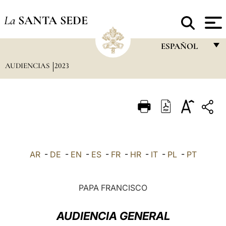
La
SANTA SEDE
ESPAÑOL
AUDIENCIAS
2023
FRANÇAIS
ENGLISH
ITALIANO
PORTUGUÊS
ESPAÑOL
AR
-
DE
-
EN
-
ES
-
FR
-
HR
-
IT
-
PL
-
PT
DEUTSCH
POLSKI
PAPA FRANCISCO
العربيّة
AUDIENCIA GENERAL
中文