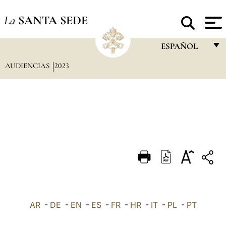
La
SANTA SEDE
ESPAÑOL
AUDIENCIAS
2023
FRANÇAIS
ENGLISH
ITALIANO
PORTUGUÊS
ESPAÑOL
DEUTSCH
POLSKI
العربيّة
AR
-
DE
-
EN
-
ES
-
FR
-
HR
-
IT
-
PL
-
PT
中文