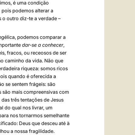
vimos, é uma condição
 pois podemos alterar a
 o outro diz-te a verdade –
ngélica, podemos comparar a
importante
dar-se a conhecer
,
s, fracos, ou receosos de ser
no caminho da vida. Não que
erdadeira riqueza: somos ricos
pois quando é oferecida a
ão se sentem frágeis: são
des são mais compreensivas com
 das três tentações de Jesus
 do qual nos livrar, um
 para nos tornarmos semelhante
cificado: Deus que desceu até à
hou a nossa fragilidade.