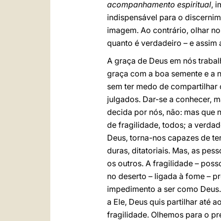
acompanhamento espiritual
, 
indispensável para o discerni
imagem. Ao contrário, olhar no
quanto é verdadeiro – e assim 
A graça de Deus em nós traba
graça com a boa semente e a n
sem ter medo de compartilhar o
julgados. Dar-se a conhecer, 
decida por nós, não: mas que
de fragilidade, todos; a verda
Deus, torna-nos capazes de ter
duras, ditatoriais. Mas, as p
os outros. A fragilidade – pos
no deserto – ligada à fome – p
impedimento a ser como Deus. 
a Ele, Deus quis partilhar até
fragilidade. Olhemos para o pr