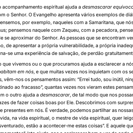
, o acompanhamento espiritual ajuda a
desmascarar equívoc
m o Senhor. O Evangelho apresenta vários exemplos de diá
. Pensemos, por exemplo, naqueles com a Samaritana, que nó
Jesus; pensemos naquele com Zaqueu, com a pecadora, pe
de se aproximar do Senhor. As pessoas que se encontram v
o, de apresentar a própria vulnerabilidade, a própria inadequ
orna-se uma experiência de salvação, de perdão gratuitament
 o que vivemos ou o que procuramos ajuda a esclarecer a nó
habitam em nós
, e que muitas vezes nos inquietam com os se
 vêm-nos os pensamentos assim: “Errei tudo, sou inútil, 
tinado ao fracasso”, quantas vezes nos vieram estes pensa
m o outro ajuda a
desmascarar
, de tal modo que nos poss
es de fazer coisas boas por Ele. Descobrimos com surpresa
re presentes em nós. É verdade, podemos partilhar as nossas
a, na vida espiritual, o mestre de vida espiritual, quer leig
venturado, estão a acontecer-me estas coisas”. E aquele q