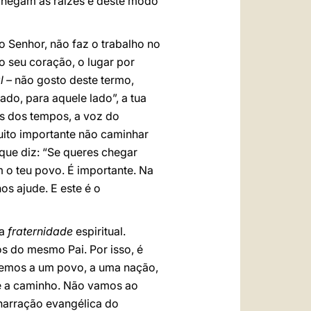
chegam as raízes e deste modo
Senhor, não faz o trabalho no
 seu coração, o lugar por
al –
não gosto deste termo,
ado, para aquele lado”, a tua
is dos tempos, a voz do
muito importante não caminhar
 que diz: “Se queres chegar
 o teu povo. É importante. Na
os ajude. E este é o
 a
fraternidade
espiritual.
 do mesmo Pai. Por isso, é
cemos a um povo, a uma nação,
de a caminho. Não vamos ao
narração evangélica do