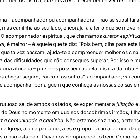
momentos”. Isto ajuda-nos a esclarecer bem e ver de onde 
ha – acompanhador ou acompanhadora – não se substitui ao 
mas caminha ao seu lado, encoraja-a a ler o que se move no
a. O acompanhador espiritual, que chamamos
diretor espiritu
al,
é melhor – é aquele que te diz: “Pois bem, olha para este l
s que talvez passam; ajuda-te a compreender melhor os sina
oz das dificuldades que não consegues superar. Por isso é 
oria africana – pois eles possuem aquela mística da tribo –
es chegar seguro, vai com os outros”, acompanhado, vai com
-se acompanhar por alguém que conheça as nossas coisas e n
utuoso se, de ambos os lados, se experimentar a
filiação
e
 de Deus no momento em que nos descobrimos irmãos, filhos
numa comunidade a caminho
. Não estamos sozinhos, perten
ma Igreja, a uma paróquia, a este grupo... a uma comunida
 isto não está bem. Devemos compreendê-lo bem. Como na 