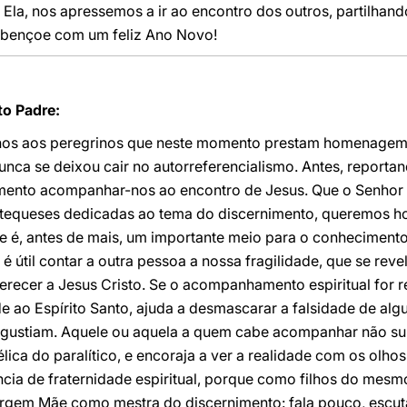
la, nos apressemos a ir ao encontro dos outros, partilhando
 abençoe com um feliz Ano Novo!
o Padre:
-nos aos peregrinos que neste momento prestam homenage
nca se deixou cair no autorreferencialismo. Antes, reportan
imento acompanhar-nos ao encontro de Jesus. Que o Senhor 
atequeses dedicadas ao tema do discernimento, queremos hoj
 é, antes de mais, um importante meio para o conheciment
 útil contar a outra pessoa a nossa fragilidade, que se rev
recer a Jesus Cristo. Se o acompanhamento espiritual for r
de ao Espírito Santo, ajuda a desmascarar a falsidade de a
ngustiam. Aquele ou aquela a quem cabe acompanhar não subs
ica do paralítico, e encoraja a ver a realidade com os ol
ncia de fraternidade espiritual, porque como filhos do mes
Virgem Mãe como mestra do discernimento: fala pouco, escut