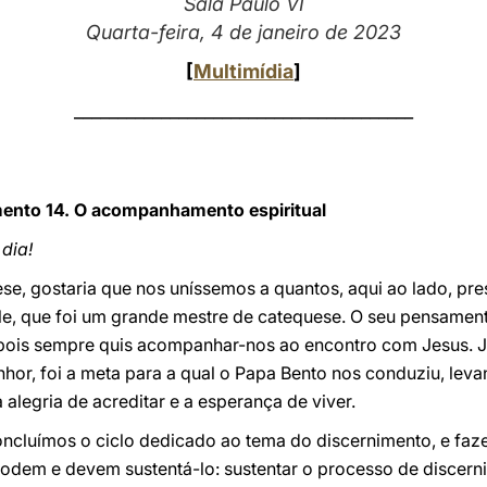
Sala Paulo VI
Quarta-feira, 4 de janeiro de 2023
[
Multimídia
]
_______________________________________
mento 14. O acompanhamento espiritual
dia!
se, gostaria que nos uníssemos a quantos, aqui ao lado, 
le, que foi um grande mestre de catequese. O seu pensamento
, pois sempre quis acompanhar-nos ao encontro com Jesus. J
nhor, foi a meta para a qual o Papa Bento nos conduziu, lev
 alegria de acreditar e a esperança de viver.
ncluímos o ciclo dedicado ao tema do discernimento, e fa
podem e devem sustentá-lo: sustentar o processo de discern