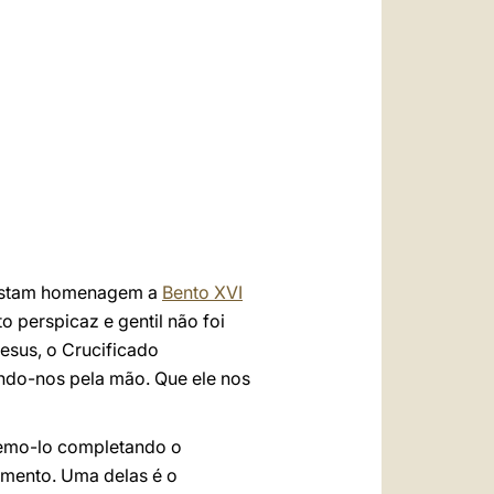
العربيّة
中文
LATINE
prestam homenagem a
Bento XVI
 perspicaz e gentil não foi
esus, o Crucificado
ando-nos pela mão. Que ele nos
zemo-lo completando o
imento. Uma delas é o