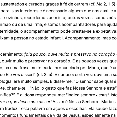
 sustentados e curados graças à fé de outrem (cf.
Mc
2, 1-5)
paralisias interiores e é necessário alguém que nos auxilie 
or sozinhos, recordemos bem isto; outras vezes, somos nós
rmão ou de uma irmã, e somos acompanhadores para ajudar
raternidade, o acompanhamento pode prestar-se a expetativas 
ixam a pessoa no estado infantil. Acompanhamento, mas co
scernimento:
fala pouco, ouve muito e preserva no coração
 ouvir muito e preservar no coração. E as poucas vezes que 
, há uma frase muito curta, pronunciada por Maria, que é u
e Ele vos disser!” (cf. 2, 5). É curioso: certa vez ouvi uma 
ologia, era muito simples. E disse-me: “O senhor sabe qual
a-te, chama-te... “Não: o gesto que faz Nossa Senhora é este
gnifica?”. E a idosa respondeu-me: “Indica sempre Jesus”. Is
zer o que Jesus nos disser!
Assim é Nossa Senhora. Maria sa
a traduzir esta palavra em ações e escolhas. Ela soube faz
 momentos fundamentais da vida de Jesus, especialmente na