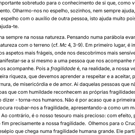
importante sobretudo para o conhecimento de si que, como 
mento. Olharmo-nos no espelho, sozinhos, nem sempre ajuda,
 espelho com o auxílio de outra pessoa, isto ajuda muito pois
ajuda-te.
lha sempre na nossa natureza. Pensando numa parábola eva
atureza com o terreno (cf.
Mc
4, 3-9). Em primeiro lugar, é 
s aspetos mais frágeis, onde nos descobrimos mais sensívei
manifestar-se a si mesmo a uma pessoa que nos acompanhe 
 nos acompanhe. Pois a
fragilidade
é, na realidade, a nossa v
deira riqueza, que devemos aprender a respeitar e a aceitar, 
nura, de misericórdia e de amor. Ai daquelas pessoas que n
essoas que com humildade reconhecem as próprias fragilida
so dizer - torna-nos humanos. Não é por acaso que a primeira
rocura roubar-nos a fragilidade, apresentando-a como um mal
Ao contrário, é o nosso tesouro mais precioso: com efeito,
 ao fim precisamente a nossa fragilidade. Olhemos para o Cru
esépio que chega numa fragilidade humana grande. Ele partil