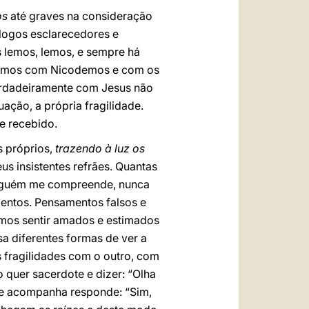
os
até graves na consideração
logos esclarecedores e
s lemos, lemos, e sempre há
nsemos com Nicodemos e com os
erdadeiramente com Jesus não
ação, a própria fragilidade.
e recebido.
s próprios,
trazendo à luz os
us insistentes refrães. Quantas
ninguém me compreende, nunca
mentos. Pensamentos falsos e
amos sentir amados e estimados
 diferentes formas de ver a
 fragilidades com o outro, com
o quer sacerdote e dizer: “Olha
ue acompanha responde: “Sim,