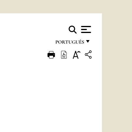
PORTUGUÊS
FRANÇAIS
ENGLISH
ITALIANO
PORTUGUÊS
ESPAÑOL
DEUTSCH
POLSKI