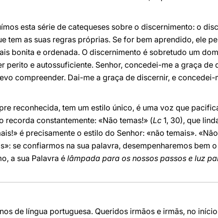
ímos esta série de catequeses sobre o discernimento: o dis
e tem as suas regras próprias. Se for bem aprendido, ele pe
mais bonita e ordenada. O discernimento é sobretudo um do
r perito e autossuficiente. Senhor, concedei-me a graça de
 devo compreender. Dai-me a graça de discernir, e concedei
e reconhecida, tem um estilo único, é uma voz que pacifica,
lo recorda constantemente: «Não temas!» (
Lc
1, 30), que lind
is!» é precisamente o estilo do Senhor: «não temais». «Não
is»: se confiarmos na sua palavra, desempenharemos bem o
o, a sua Palavra é
lâmpada para os nossos passos e luz pa
nos de língua portuguesa. Queridos irmãos e irmãs, no iníci