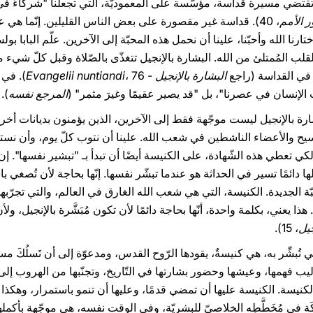
 تقتضي مسيرة قداسة، مؤسّسة على المعموديّة، التي تجعلنا "شركاءَ في ال
ر الأمم
، 40). قداسة غير مقصورة على بعض الناس القليلين. إنّما هي ع
ختارنا الله وأحبّنا، علينا أن نحمل هذه المحبّة إلى الآخرين. علّم البابا ب
القلب المُمتلئ من الله. البشارة بالإنجيل تتغذّى بالصّلاة وقبل كلّ شيء 
 في القداسة (راجع
البشارة بالإنجيل - Evangelii nuntiandi
، 76).
الإنسان في عصرنا"، بل "قد يصير عقيمًا وغيرَ مثمر" (
المرجع نفسه
).
ة بالإنجيل ليست موجّهة فقط إلى الآخرين، الذين يؤمنون بديانات أخرى، 
مسيح والأعضاء الناشطين في شعب الله. علينا أن نتوب كلّ يوم، وأن نستقبل
لكي تعطي هذه الشّهادة، على الكنيسة أيضًا أن تبدأ بـ "تبشير نفسها". إ
ائمًا تسير في الحداثة هو عندما تبشّر نفسها. إنّها بحاجة لأن تُصغي ب
ة الجديدة. الكنيسة، التي هي شعب الله الغارق في العالم، والتي تجرّبها غ
هذا يعني، بكلمة واحدة، أنّها بحاجة دائمًا لأن تكون مُبَشَّرة بالإنجيل، ولأ
جيل
، 15).
كي تُبشِّر به، هي كنيسةٌ، يقودها الرّوح القدس، ومدعوّة إلى أن تَسلُكَ 
اليب فهمها، وعيشها وحضور بشارتها في التّاريخ، وتجنّبها من الهروب إلى
ُ بالكنيسة. الكنيسة عليها أن تمضي قدمًا، وعليها أن تنمو باستمرار، وهكذ
ِكَة في مُخَطَّطِه الخلاصيّ للبشريّة، وفي الوقت نفسه، هي موجّهة بأكمل