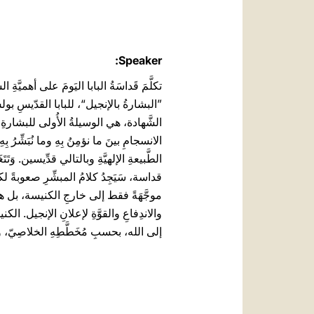
Speaker:
تكلَّمَ قَداسَةُ البابا اليَومَ على أهميَّةِ
”البشارةُ بالإنجيل“، للبابا القدّيسِ 
الشَّهادة، هي الوسيلةُ الأُولى للبشارةِ با
الانسجامِ بينَ ما نؤمِنُ بِهِ وما نُبَشِّر
الطَّبيعةِ الإلهيَّةِ وبالتالي قدِّيسين. وَت
قداسة، سَيَجِدُ كلامُ المبشِّرِ صعوبةً ل
موجَّهَةً فقط إلى خارجِ الكنيسة، بل هي موج
والاندِفاعِ والقوَّةِ لإعلانِ الإنجيل. الكني
إلى الله، بحسبِ مُخَطَّطِهِ الخلاصِيّ، و