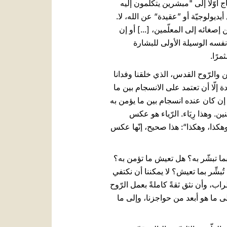
أوّلًا إلى "مبشرين يتكلّمون إليه
 أيديولوجيّة أو ”عقيدة“ عن الله، لا.
إصغائه إلى المعلّمين، [...] أو إن
 نفسه الوسيلة الأولى للبشارة
بن والرّوح القدس، الذي خلقنا وفدانا
ادة إلّا أن تعتمد على الانسجام بين ما
ا إن كان عنده انسجام بين ما يؤمن به
. وهذا رِيَاء. الرّياء هو عكس
وهكذا، وهكذا“: هذا صحيح، إنّها عكس
بما تبشّر به؟ هل تعيش ما تؤمن به؟
بشِّر بما تعيش؟ لا يمكننا أن نكتفي
ب، وأن نثق ثقةً كاملةً بعمل الرّوح
لى ما هو أبعد من حواجزنا، وإلى ما