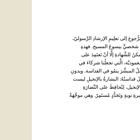
رُّجوعِ إلى تعلِيمِ الإرشادِ الرَّسوليّ،
ءٍ شخصيٍّ بيسوعَ المسيح. فهذهِ
لشَّهادةِ إلَّا أنْ تَعتَمِدَ على
عموديَّة، الَّتي تجعلُنا شركاءَ في
 تجعلُ المبشِّرَ ينمُو في القداسة. وبدونِ
لَ قداستُهُ: البشارةُ بالإنجيلِ ليست
نجيل، لِتُحافِظَ على النَّضارَةِ
 توبةٍ وتَجَدُّدٍ مُستَمِرّ. وهي موجَّهَةٌ