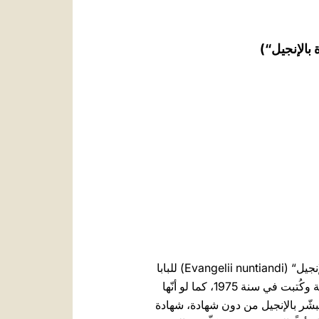
العربيّة
中文
LATINE
نستمع اليوم إلى ”الوثيقة الكبرى“ للبشارة بالإنجيل في العالم المعاصر، وهي: الإرشاد الرّسوليّ ”البشارة بالإنجيل“ (Evangelii nuntiandi) للبابا
، 8 كانون الأول/ديسمبر 1975). إنّها واقعيّة وكُتبت في سنة 1975، كما لو أنّها
نبشّر بالإنجيل من دون شهادة، شهادة