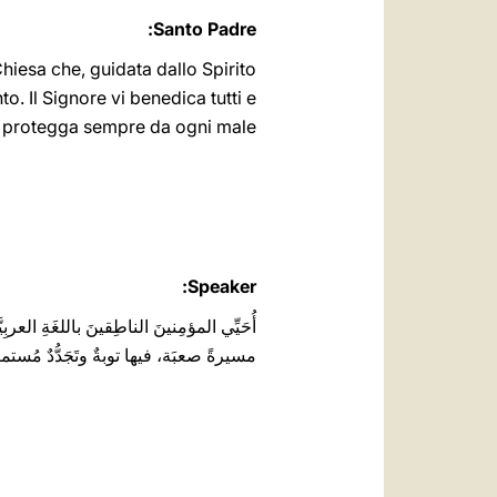
Santo Padre:
hiesa che, guidata dallo Spirito
 Il Signore vi benedica tutti e
vi protegga ‎sempre da ogni male‎‎‎
Speaker:
أُحَيِّي المؤمِنينَ الناطِقينَ باللغَةِ العر
مسيرةً صعبَة، فيها توبةٌ وتَجَدُّدٌ مُستمرّ.