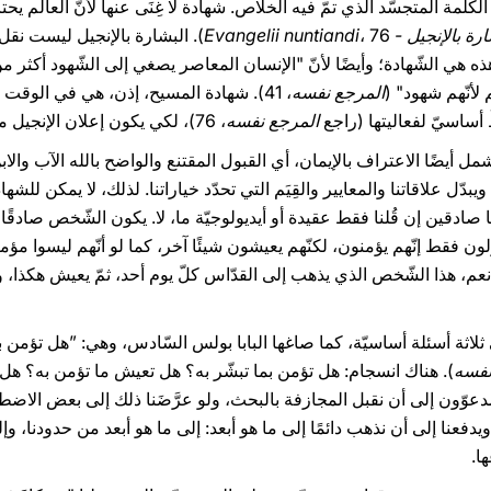
ة المتجسّد الذي تمّ فيه الخلاص. شهادة لا غِنَى عنها لأنّ العالم يحتاج 
الإنجيل - Evangelii nuntiandi
، 76). البشارة بالإنجيل ليست نقل
ذه هي الشّهادة؛ وأيضًا لأنّ "الإنسان المعاصر يصغي إلى الشّهود أكثر من 
لأنّهم شهود" (
المرجع نفسه
، 41). شهادة المسيح، إذن، هي في الوقت
أساسيّ لفعاليتها (راجع
المرجع نفسه
، 76)، لكي يكون إعلان الإنجيل مثمرًا.
شمل أيضًا الاعتراف بالإيمان، أي القبول المقتنع والواضح بالله الآب والا
ويبدّل علاقاتنا والمعايير والقِيَم التي تحدّد خياراتنا. لذلك، لا يمكن للشه
نا صادقين إن قُلنا فقط عقيدة أو أيديولوجيّة ما، لا. يكون الشّخص صادقً
ن فقط إنّهم يؤمنون، لكنّهم يعيشون شيئًا آخر، كما لو أنّهم ليسوا مؤمنين
 ”نعم، هذا الشّخص الذي يذهب إلى القدّاس كلّ يوم أحد، ثمّ يعيش هكذا، 
ى ثلاثة أسئلة أساسيّة، كما صاغها البابا بولس السّادس، وهي: ”هل تؤمن 
نفسه
). هناك انسجام: هل تؤمن بما تبشّر به؟ هل تعيش ما تؤمن به؟ هل تُ
وّون إلى أن نقبل المجازفة بالبحث، ولو عرَّضَنا ذلك إلى بعض الاضطرا
دفعنا إلى أن نذهب دائمًا إلى ما هو أبعد: إلى ما هو أبعد من حدودنا، وإ
ا.