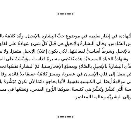
*******
 الشَّهادة، في إطارِ تعلِيمِهِ في موضوعِ حبِّ البِشارةِ بالإنجيل. وأيّدَ كلامَهُ بال
بولس السّادس. وقال: البشارةُ بالإنجيلِ هي قَبلَ كلِّ شيءٍ شهادةٌ على لقا
لإنجيلِ وشرطٌ أساسيٌّ لفعاليتِها، لكي يكونَ إعلانُ الإنجيلِ مثمرًا. ولا يمكنُ ل
ُ بِهِ. وشهادةُ الحياةِ المسيحيَّةِ هذه تَقتَضِي مسيرةَ قداسة، مؤسَّسَةً على الم
َتَغَذَّى البشارةُ بالإنجيلِ بالصَّلاةِ وبمحبَّةِ الإفخارستيا، ثمَّ البشارةُ نفسُها
كي يَصِلَ إلى قلبِ الإنسانِ في عصرِنا، ويصيرَ كلامُهُ عقيمًا بلا فائدة. وقا
َّهةٌ أيضًا إلى الكنيسةِ نفسِها، لأنَّها بحاجةٍ دائمًا لأن تكونَ مُبَشَّرَةً بالإ
سةُ الَّتي تُبَشَّرُ وتُبَشِّرُ هي كنيسةٌ، يقودُها الرُّوح القدس، وَيَضَعُها في مسيرةِ
إلى البشريَّةِ وعالمِنا المعاصِر.
*******