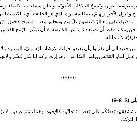
 بطريقة الحوار، وتَنسِجُ العلاقات الأخويّة، وتخلق مساحات للالتقاء، وتفعّ
ج وقبول الآخر، وتهتمّ ببيتنا المشترك الذي هو الخليقة. أي، الكنيسة التي 
 ولكنّها تَلتَقِي مع الرّبّ يسوع كلّ يوم وتتحاور معه، وتسمح بدخول ال
ن يمكننا فقط أن نصنع دعاية عن الكنيسة، لا أن نبشّر. الرّوح القدس ال
قيّة لأبناء الله.
 من جديد إلى أن تقرأوا وأن تعيدوا قراءة الإرشاد الرّسوليّ، البشارة بالإن
ن عمل للبابا القدّيس بولس السّادس، وهو إرث تركه لنا لكي نُبشّر بالإنجي
*******
، 8-9)
ّأي، مُشْفِقينَ بَعضُكُم على بَعض، مُتَحابِّينَ كالإِخوَة، رُحَماءَ مُتَواضِعين. لا ترُدُّوا 
ا البَرَكة.