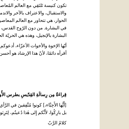
تكون كنيسة تَلتَقِي مع العالم المُعاصر
والاستقبال، والاعتراف بالآخر والاندما
الحوار، هي تتحاور مع العالم المعاصر،
في البشارة. من دون الرّوح القدس، نح
البشارة بالإنجيل، وهذه هي الحريّة الحقي
أيّها الإخوة والأخوات الأعزّاء، أدعوكم
أقرأه دائمًا، لأنّ هذا الإرشاد هو أحس
قِراءَةٌ مِن رِسالَةِ القِدّيسِ بطرس الأُولَى (3
[أَيُّها الأَحِبَّاء،] كونوا مُتَّفِقينَ في الرَ
بل بارِكُوا، لأَنَّكم إِلى هٰذا دُعيتُم، لِتَرِثو
كلامُ الرَّبّ