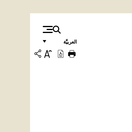
العربيَّة
FRANÇAIS
ENGLISH
ITALIANO
PORTUGUÊS
ESPAÑOL
DEUTSCH
POLSKI