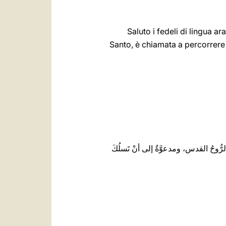
Saluto i fedeli di lingua 
Santo, è chiamata a percorrere
ا الرُّوحُ القدس، ومدعوَّةٌ إلى أنْ تَسلُكَ