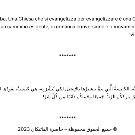
araba. Una Chiesa che si evangelizza per evangelizzare è una C
 un cammino esigente, di continua conversione e rinnovamento.
‏!
*******
بِيَّة. الكنيسةُ الَّتي يتمُّ تبشيرُها بالإنجيلِ لكي تُبشِّرَ بِهِ، هي كنيسةٌ، يقودُه
 باركَكُم الرّبُّ جَميعًا وحَماكُم دائِمًا مِن كُلِّ شَرّ!
*******
© جميع الحقوق محفوظة – حاضرة الفاتيكان 2023