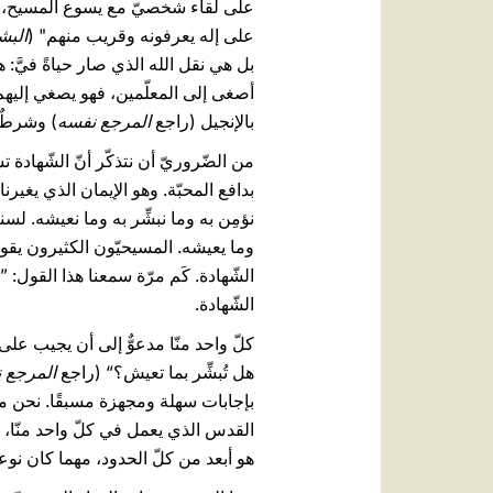
على لقاء شخصيّ مع يسوع المسيح، الكلم
على إله يعرفونه وقريب منهم" (
البشارة ب
بل هي نقل الله الذي صار حياةً فيَّ: ه
أصغى إلى المعلّمين، فهو يصغي إليهم 
بالإنجيل (راجع
المرجع نفسه
) وشرطٌ 
من الضّروريّ أن نتذكّر أنّ الشّهادة ت
بدافع المحبّة. وهو الإيمان الذي يغيرنا 
نؤمِن به وما نبشِّر به وما نعيشه. لس
وما يعيشه. المسيحيّون الكثيرون يقولو
الشّهادة. كَم مرّة سمعنا هذا القول:
الشّهادة.
كلّ واحد منّا مدعوٌّ إلى أن يجيب عل
هل تُبشِّر بما تعيش؟“ (راجع
المرجع 
بإجابات سهلة ومجهزة مسبقًا. نحن مدع
القدس الذي يعمل في كلّ واحد منّا، وي
هو أبعد من كلّ الحدود، مهما كان نوعه