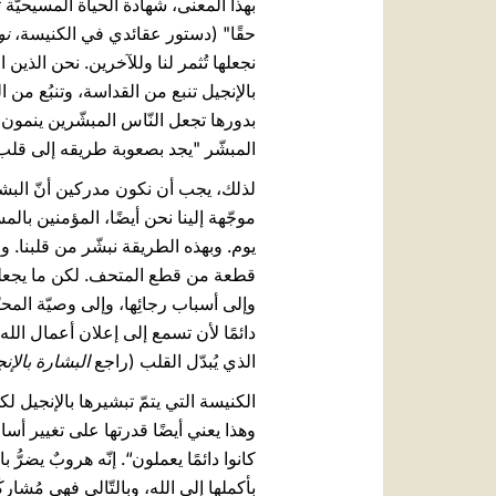
بهذا المعنى، شهادة الحياة المسيحيّة
حقًا" (دستور عقائدي في الكنيسة،
نو
نجعلها تُثمر لنا وللآخرين. نحن الذين ا
بالإنجيل تنبع من القداسة، وتنبُع من 
بدورها تجعل النّاس المبشّرين ينمون
المبشّر "يجد بصعوبة طريقه إلى قلب 
لذلك، يجب أن نكون مدركين أنّ البشار
موجّهة إلينا نحن أيضًا، المؤمنين بال
يوم. وبهذه الطريقة نبشّر من قلبنا. و
قطعة من قطع المتحف. لكن ما يجعلها د
وإلى أسباب رجائِها، وإلى وصيّة المحبّ
دائمًا لأن تسمع إلى إعلان أعمال الله. 
الذي يُبدّل القلب (راجع
البشارة بالإن
الكنيسة التي يتمّ تبشيرها بالإنجيل ل
وهذا يعني أيضًا قدرتها على تغيير أس
كانوا دائمًا يعملون“. إنّه هروبٌ يضرّ
بأكملها إلى الله، وبالتّالي فهي مُشار