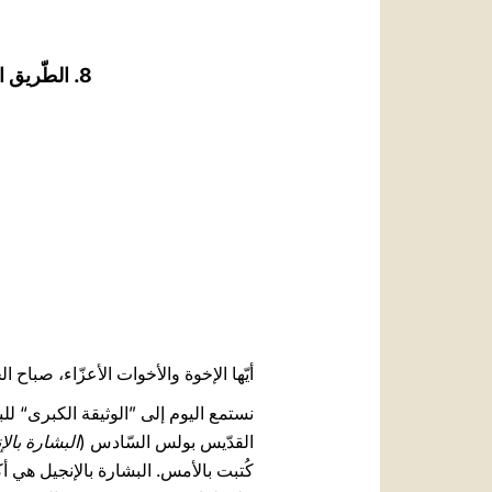
8. الطّريق الأوّل للبشارة بالإنجيل: الشّهادة (راجع الإرشاد الرّسوليّ ”البشارة بالإنجيل“)
أيّها الإخوة والأخوات الأعزّاء، صباح ال
القدّيس بولس السّادس (
البشارة بالإنجيل - iandi
كُتبت بالأمس. البشارة بالإنجيل هي أ