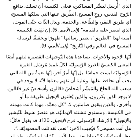
الذي "أُرسل ليبشّر المساكين، فعلى الكنيسة أن تسلك، بدافعِ
الرّوح القدس، روحِ المسيح، الطّريق عينها التي سلكها المسيح،
أي طريق الفقر، والطّاعة، والخدمة، وبذل الذّات حتّى الموت،
الذي انتصر عليه بالقيامة" (
إلى الأمم
، 5). إن بَقِيَت الكنيسة
أمينة لهذا ”الطريق“، تصير رسالتها "ظهورًا وتحقيقًا لرسالة
المسيح في العالم وفي التّاريخ" (
إلى الأمم
، 9).
أيّها الإخوة والأخوات، تساعدنا هذه التّوجيهات القصيرة لنفهم أيضًا
المعنى الكنسيّ للغَيرة الرّسوليّة لكلّ تلميذ مُرسَل. الغَيرة
الرّسوليّة ليست حماسًا، بل إنّها أمرٌ آخر، إنّها نعمةٌ من الله التي
يجب أن نحافظ عليها. وعلينا أن نفهم معناها لأنّه لا يوجد في
شعب الله الحاجّ والمُبشّر أشخاصٌ فعّالون وأشخاصٌ غير فعّالين.
لا يوجد الذين يكرزون، والذين يُعلنون الإنجيل بطريقة ما أو
بأخرى، والذين يبقون صامتين. لا. "كل معمَّد، مهما كانت مهمته
في الكنيسة، ومستوى تنشئته الإيمانيّة، هو عنصرٌ نشيط للتّبشير
بالإنجيل" (الإرشاد الرّسولي،
فرح الإنجيل
، 120). قد يقول قائلٌ:
هل أنت مسيحي؟ فيُجيب الآخر: ”نعم، لقد نلت المعموديّة...“.
وهل أنت تُبشّر؟ ”وماذا يعني هذا الأمر…؟“ إن لم تُبشّر، وإن لم