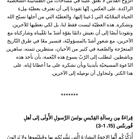
الرّوح القدس لا تُغلق علينا في مساحات من الطّمأنينة الشّخصيّة
الراكدة. على العكس، إنّها تقودنا إلى أن نعترف بعطيّة مِلءِ
الحياة المجّانيّة التي دُعينا إليها، والعطيّة التي من أجلها نسبّح الله
ونشكره. هذه العطيّة ليست فقط لنا، بل لكي نعطيها للآخرين.
وتقودنا أيضًا إلى أن نعيش دائمًا بقوّة أشدّ ما تلقّيناه وشاركناه مع
الآخرين، مع شعورٍ أشدّ بالمسؤوليّة، فنسير معًا في طرق التّاريخ
المتعرّجة والصّعبة في كثير من الأحيان، منتظرين تتمته، ساهرين
وناشطين. لنطلب إلى الرّبّ يسوع هذه النّعمة، بأن نأخذ هذه
الدّعوة المسيحيّة بأيدينا وبأن نشكره على ما أعطانا إياه، على
هذا الكنز. ولنحاول أن نوصِله إلى الآخرين.
*******
قِراءَةٌ مِن رِسالَةِ القِدّيسِ بولسَ الرَّسولِ الأُولَى إلى أهلِ
قُورنتُس (15، 1-3)
أُذَكِّرُكُم أَيُّها الإِخوَةُ البِشارَةَ الَّتي بَشَّرتُكم بِها وقَبِلتُموها ولا تَزالونَ