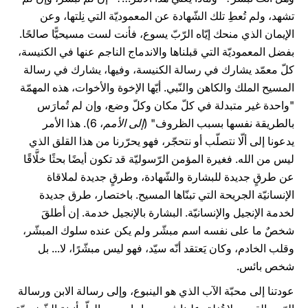
تشهد، ولم تُعطِ تلك الشّهادة عن المعموديّة التي نِلتها، وعن
الإيمان الذي منحك إيّاه الرّبّ يسوع، فأنت لست مسيحيًّا صالحًا.
بفضل المعموديّة التي قبلناها والاندماج الناجم عنها في الكنيسة،
كلّ معمّد يشارك في رسالة الكنيسة، وفيها، يشارك في رسالة
المسيح الملك والكاهن والنّبي. أيّها الإخوة والأخوات، هذه المهمّة
"واحدة غير متبدلة في كلّ مكان وكلّ وضع، وإن لم تُمارَس
بالطريقة نفسها بسبب الظروف" (
إلى الأمم
، 6). هذا الأمر
يدعونا إلى ألّا نتصلّب أو نتحجّر، فهو يحرّرنا من هذا القلق الذي
ليس من الله. فغيرة المؤمن الرّسوليّة قد تكون أيضًا بحثًا خلَّاقًا
عن طرقٍ جديدة للبشارة والشّهادة، وطرقٍ جديدة لملاقاة
الإنسانيّة الجريحة التي تبنّاها المسيح. باختصار، طرق جديدة
لخدمة الإنجيل والإنسانيّة. البشارة بالإنجيل خدمة. إن أطلقَ
شخصٌ ما على نفسه اسم مبشّر ولم يكن عنده سلوك المبشّر،
وقلب الخادم، وكان يَعتقد أنّه سيّد، فهو ليس مبشّرًا، لا... بل
شخص بائس.
عودتنا إلى محبّة الآب الذي هو الينبوع، وإلى رسالة الابن ورسالة