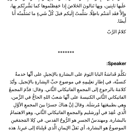
علَيها ثابِتين، وبِها تَنالونَ الخَلاصَ إِذا حَفِظتُموها كما بَشَّرتُكم بِها،
وإِلاَّ فقَد آمَنتُم باطِلًا. سَلَّمتُ إِلَيكم قبلَ كُلِّ شَيءٍ ما تَسَلَّمتُه أَنا
أَيضًا.
كلامُ الرَّبّ
*******
Speaker:
تكلَّمَ قَداسَةُ البابا اليَومَ على البشارةِ بالإنجيلِ على أنَّها خدمةٌ
كنسيَّة، في إطارِ تعلِيمِهِ في موضوعِ حبِّ البِشارةِ بالإنجيل. وأيّدَ
كلامَهُ بالرجوعِ إلى المجمعِ الفاتيكاني الثَّاني. وقال: قدَّمَ المجمعُ
الفاتيكاني الثَّاني الكنيسةَ على أنَّها شعبُ اللهِ الحاجُّ في الزَّمن،
وهي بطبيعَتِها مُرسَلَة. وقالَ إنَّ هناكَ جسرًا بينَ المجمعِ الأوَّلِ
الَّذي عُقِدَ في أورشليم والمجمعِ الفاتيكاني الثَّاني، وهو الاهتمامُ
بالبشارة. ومهندسُ الجسرِ هو الرُّوحُ القدس. في كِلا المَجمَعَينِ
الموضوعُ هو البشارة، أي نَقلُ الإيمانِ الَّذي قَبِلناهُ إلى غيرِنا. هذه