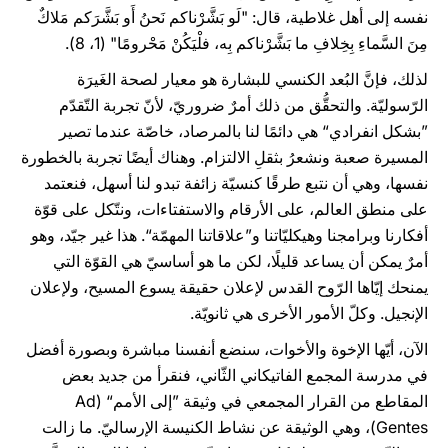
نفسه إلى أهل غلاطية، قال: "لَو بَشَّرْناكم نَحنُ أَو بَشَّرَكم مَلاكٌ
مِنَ السَّماءِ بِخِلافِ ما بَشَّرْناكم بِه، فلْيَكُنْ مَحْرومًا" (1، 8).
لذلك، فإنَّ البُعد الكنسي للبشارة هو معيار لصحة الغَيرَة
الرّسوليّة. والتحقُّق من ذلك أمرٌ ضروريّ، لأنّ تجربة التّقدّم
”بشكل انفرادي“ هي دائمًا لنا بالمرصاد، خاصّة عندما تصير
المسيرة صعبة ونشعرُ بثقلِ الالتزام. وهناك أيضًا تجربة بالخطورة
نفسها، وهي أن نتبع طرقًا كنسيّة زائفة تبدو لنا أسهل، فنعتمد
على منطق العالم، على الأرقام والاستفتاءات، ونتّكل على قوّة
أفكارنا وبرامجنا وهيكليّاتنا و”علاقاتنا المهمّة“. هذا غير جيّد، وهو
أمرٌ يمكن أن يساعد قليلًا، لكن ما هو أساسيّ هي القوّة التي
يمنحك إيّاها الرّوح القدس لإعلان حقيقة يسوع المسيح، ولإعلان
الإنجيل. وكلّ الأمور الأخرى هي ثانويّة.
الآن، أيّها الإخوة والأخوات، سنضع أنفسنا مباشرة وبصورة أفضل
في مدرسة المجمع الفاتيكاني الثّاني، فنقرأ من جديد بعض
المقاطع من القرار المجمعي في وثيقة ”إلى الأمم“ (Ad
Gentes)، وهي الوثيقة عن نشاط الكنيسة الإرساليّ. ما زالت