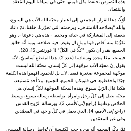
هذه النّصوص تحتفظ بكل قيمتها حتّى في سياقنا اليوم المُعقَّد
والمُتعدّد.
أوّلًا، دعا القرار المجمعي إلى اعتبار محبّة الله الآب هي الينبوع،
والله "بصلاحه اللامتناهي، وبرحمته التي تحرِّرنا، خلقنا، ثمّ دعانا
بنعمته إلى المشاركة في حياته ومجده. - هذه هي دعوتنا -. وهو
تكرُّمًا منه أفاض فينا وما زال يفيض فينا صلاحه، وبما أنّه خالق
الجميع، يقدر أن يكون "كلًّا في الكلّ" (1 قورنتس 15، 28)،
فيمنحنا معًا مجده وسعادتنا (عدد 2). هذا المقطع أساسيّ، لأنّه
يقول إنّ محبّة الآب موجّهة إلى كلّ إنسان. محبّة الله ليست
موجّهة لمجموعة صغيرة فقط، لا... بل للجميع. افهموا هذه الكلمة
جيّدًا واحفظوها في قلوبكم: للجميع، للجميع، ولا أحد مُستبعد،
هكذا قال الرّبّ يسوع. وهذه المحبّة الموجّهة لكلّ إنسان هي
محبّة تصل إلى كلّ رجل وامرأة، بواسطة رسالة يسوع، وسيط
الخلاص وفادينا (راجع
إلى الأمم
، 3)، وبرسالة الرّوح القدس
(راجع
إلى الأمم
، 4)، الذي يعمل في كلّ واحدٍ، في المعمّدين
وفي غير المعمّدين.
ثمَّ، ذكّر المجمع أنّه من واجب الكنيسة أن تُواصل رسالة المسيح،