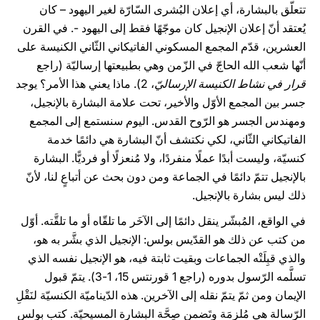
تتعلّق بالبشارة، أي إعلان البُشرى السّارّة لغير اليهود – كان
يُعتقد أنّ إعلان الإنجيل كان موجّهًا فقط إلى اليهود -. في القرن
العشرين، قدّم المجمع المسكوني الفاتيكاني الثّاني الكنيسة على
أنّها شعب الله الحاجّ في الزّمن وهي بطبيعتها إرساليّة (راجع
قرار في نشاط الكنيسة الإرساليّ
، 2). ماذا يعني هذا الأمر؟ يوجد
جسر بين المجمع الأوّل والأخير، تحت علامة البشارة بالإنجيل،
ومهندس الجسر هو الرّوح القدس. اليوم سنستمع إلى المجمع
الفاتيكاني الثّاني، لكي نكتشف أنّ البشارة هي دائمًا خدمة
كنسيّة، وليست أبدًا عملًا منفردًا، ولا مُنعزلًا أو فرديًّا. البشارة
بالإنجيل تتمّ دائمًا في الجماعة ومن دون بحث عن أتباعٍ لنا، لأنّ
ذلك ليس بشارة بالإنجيل.
في الواقع، المُبشّر ينقل دائمًا إلى الآخَر ما تلقّاه أو ما تلقَّته. أوّل
من كتب عن ذلك هو القدّيس بولس: الإنجيل الذي بشَّر به هو،
والذي قبِلَتْه الجماعات وبقيت ثابتة فيه، هو الإنجيل نفسه الذي
تسلَّمه الرّسول بدوره (راجع 1 قورنتس 15، 1-3). يتمّ قبول
الإيمان ومن ثمّ يتمّ نقله إلى الآخرين. هذه الدّيناميّة الكنسيّة لنَقْلِ
الرّسالة هي مُلزِمَة وتَضمن صِحَّة البشارة المسيحيّة. كتب بولس