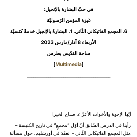
في حبّ البشارة بالإنجيل:
LATINE
غَيرَة المؤمن الرّسوليّة
6. المجمع الفاتيكاني الثّاني. 1. البشارةُ بالإنجيل خدمةٌ كنسيّة
الأربعاء 8 آذار/مارس 2023‏
ساحة القدّيس بطرس
]
Multimedia
[
_______________________________________
أيّها الإخوة والأخوات الأعزّاء، صباح الخير!
رأينا في الدرس السّابق أنّ أوّل ”مجمعٍ“ في تاريخ الكنيسة –
مثل المجمع الفاتيكاني الثّاني - انعقَدَ في أورشليم، حول مسألة