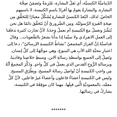
الدّيناميَّةُ الكنسيَّة، أي نَقلُ البشارة، مُلزِمَةٌ وتَضمَنُ صِحَّةَ
البشارة. والبشارةُ يقومُ بها أفرادٌ باسمِ الكنيسة، لا باسمِهم
الخاصّ. لذلك، البُعدُ الكنسيّ للبشارةِ يُشَكِّلُ معيارًا لِلتَحَقُّقِ مِن
صِحَةِ الغَيرَةِ الرَّسوليَّة. ومِن الضَّروريّ أنْ نَتَحَقَّقَ دائمًا هل نحن
نُبَشِّرُ ونعملُ معَ الكنيسةِ أم نعملُ وَحدَنا. لأنَّ تجاربَ كثيرة تدفعُنا
إلى العملِ الانفرادي ولا سيِّما إذا بدأْنا نشعرُ بالصُّعوبات... وقالَ
قداستُهُ إنَّ القرارَ المجمعيّ ”نشاطُ الكنيسةِ الإرساليّ“، دعا إلى
اعتبارِ محبَّةِ اللهِ الآبِ هي الينبوع، وهي موجَّهَةٌ إلى كلِّ إنسان.
وتَصِلُ إلى الجميعِ بواسطةِ رسالةِ الابن، وسيطِ خلاصِنا وفادينا،
وبرسالةِ الرُّوحِ القدس الذي يعملُ في كلِّ واحدٍ. وذَكَّرَ المجمعُ أنَّهُ
مِن واجبِ الكنيسةِ أنْ تُواصِلَ رسالةَ المسيح، وبِطُرُقِ المسيح.
وليس في الكنيسةِ أعضاءٌ فاعلون وأعضاءٌ غيرُ فاعلين. لأنَّ كلَّ
معمَّد، بالمعموديَّةِ الَّتي قبِلَها، مهما كان موقِعُهُ في الكنيسة،
يشاركُ في رسالتِها.
*******