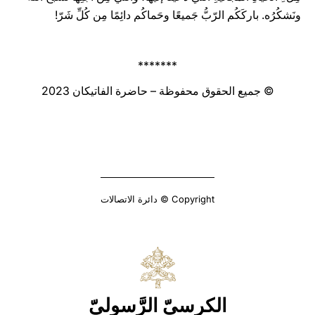
ونَشكُرُه. باركَكُم الرّبُّ جَميعًا وحَماكُم دائِمًا مِن كُلِّ شَرّ!
*******
© جميع الحقوق محفوظة – حاضرة الفاتيكان 2023
Copyright © دائرة الاتصالات
الكرسيّ الرَّسوليّ