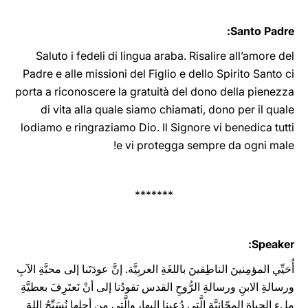
Santo Padre:
Saluto i fedeli di lingua araba. Risalire all’amore del
Padre e alle missioni del Figlio e dello Spirito Santo ci
porta a riconoscere la gratuità del dono della pienezza
di vita alla quale siamo chiamati, dono per il quale
lodiamo e ringraziamo Dio. Il Signore vi benedica tutti
e vi protegga ‎sempre da ogni male‎‎‎‏!
*******
Speaker:
أُحَيِّي المؤمِنينَ الناطِقينَ باللغَةِ العربِيَّة. إنَّ عودَتَنا إلى محبَّةِ الآبِ
ورسالةِ الابنِ ورسالةِ الرُّوحِ القدس تقودُنا إلى أنْ نَعتَرِفَ بعطيَّةِ
مِلءِ الحياةِ المجّانيَّةِ الَّتي دُعينا إليها، والَّتي مِن أجلِها نُسَبِّحُ اللهَ