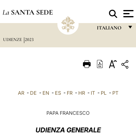
La
SANTA SEDE
ITALIANO
UDIENZE
2023
FRANÇAIS
ENGLISH
ITALIANO
PORTUGUÊS
ESPAÑOL
AR
-
DE
-
EN
-
ES
-
FR
-
HR
-
IT
-
PL
-
PT
DEUTSCH
POLSKI
PAPA FRANCESCO
العربيّة
UDIENZA GENERALE
中文