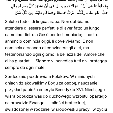
بِمُحاوَلَتِنا في أنْ نُقنِعَ الآخرين، بل في أنْ نَشهَدَ كلَّ يومٍ لجمالِ
حبِّ اللهِ لنا. باركَكُم الرّبُّ جَميعًا وحَماكُم دائِمًا مِن كُلِّ شَرّ!
Saluto i fedeli di lingua araba. Non dobbiamo
attendere di essere perfetti e di aver fatto un lungo
cammino dietro a Gesù per testimoniarlo; il nostro
annuncio comincia oggi, lì dove viviamo. E non
comincia cercando di convincere gli altri, ma
testimoniando ogni giorno la bellezza dell’Amore che
ci ha guardati. Il Signore vi benedica tutti e vi protegga
‎sempre da ogni male‎‎‎‏!
Serdecznie pozdrawiam Polaków. W minionych
dniach dziękowaliśmy Bogu za osobę, nauczanie i
przykład papieża emeryta Benedykta XVI. Niech jego
wiara pobudza was do duchowego wzrostu, opartego
na prawdzie Ewangelii i miłości braterskiej,
świadczonej w rodzinie, w środowisku pracy i w życiu