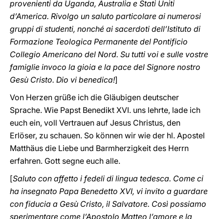
provenienti da Uganda, Australia e Stati Uniti
d’America. Rivolgo un saluto particolare ai numerosi
gruppi di studenti, nonché ai sacerdoti dell’Istituto di
Formazione Teologica Permanente del Pontificio
Collegio Americano del Nord. Su tutti voi e sulle vostre
famiglie invoco la gioia e la pace del Signore nostro
Gesù Cristo. Dio vi benedica!
]
Von Herzen grüße ich die Gläubigen deutscher
Sprache. Wie Papst Benedikt XVI. uns lehrte, lade ich
euch ein, voll Vertrauen auf Jesus Christus, den
Erlöser, zu schauen. So können wir wie der hl. Apostel
Matthäus die Liebe und Barmherzigkeit des Herrn
erfahren. Gott segne euch alle.
[
Saluto con affetto i fedeli di lingua tedesca. Come ci
ha insegnato Papa Benedetto XVI, vi invito a guardare
con fiducia a Gesù Cristo, il Salvatore. Così possiamo
sperimentare come l’Apostolo Matteo l’amore e la