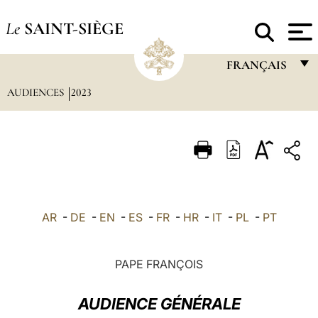
Le
SAINT-SIÈGE
FRANÇAIS
AUDIENCES
2023
FRANÇAIS
ENGLISH
ITALIANO
PORTUGUÊS
ESPAÑOL
AR
-
DE
-
EN
-
ES
-
FR
-
HR
-
IT
-
PL
-
PT
DEUTSCH
POLSKI
PAPE FRANÇOIS
العربيّة
AUDIENCE GÉNÉRALE
中文