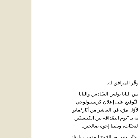
العربيّة
中文
LATINE
قّر المرافق له.
يس البابا بولس السّادس والبابا
 توّج بالتّوقيع على إعلان كريستولوجي
ّل مرّة في العاشر من أيّار/مايو
بـ ”يوم الصّداقة بين الكنيستَين
لتحيّات، وبقينا إخوة صالحين.
حتّى ينير نور الرّوح القدس زيارتك