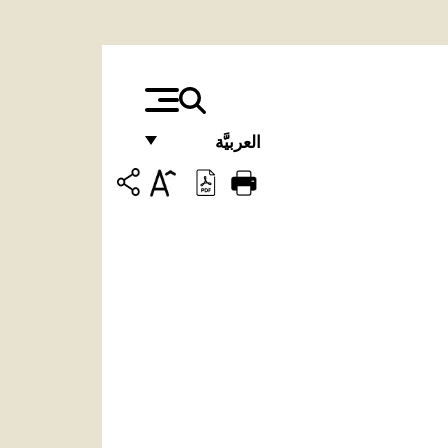
العربيَّة
FRANÇAIS
ENGLISH
ITALIANO
PORTUGUÊS
ESPAÑOL
DEUTSCH
POLSKI