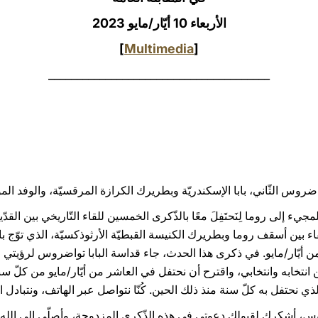
الأربعاء 10 أيّار/مايو 2023
]
Multimedia
[
_______________________________________
واضروس الثّاني، بابا الإسكندريّة وبطريرك الكرازة المرقسيّة، والوفد المو
جيء إلى روما لِنَحتَفِلَ معًا بالذّكرى الخمسين للقاء التّاريخي بين القدّ
سنة 1973. كان أوّل لقاء بين أسقف روما وبطريرك الكنيسة القبطيّة الأرثوذكسيّة، الذي
ن أيّار/مايو. في ذكرى هذا الحدث، جاء قداسة البابا تواضروس لرؤيتي لأو
تخابه وانتخابي، واقترح أن نحتفل في العاشر من أيّار/مايو من كلّ سنة 
 الذي نحتفل به كلّ سنة منذ ذلك الحين. كُنّا نتواصل عبر الهاتف، ونتبادل ا
اضروس، أشكرك لقبولك دعوتي في هذه الذّكرى المزدوجة، وأصلّي إلى الله 