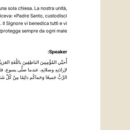
una sola chiesa. La nostra unità,
diceva: «Padre Santo, custodisci
). Il Signore vi benedica tutti e vi
protegga ‎sempre da ogni male‎‎‎‏!
Speaker:
أُحيِّي المُؤْمِنِينَ الناطِقِينَ باللُغَةِ ال
الرَّبُّ جَميعًا وَحَماكُم دائِمًا مِنْ كُلِّ شَر