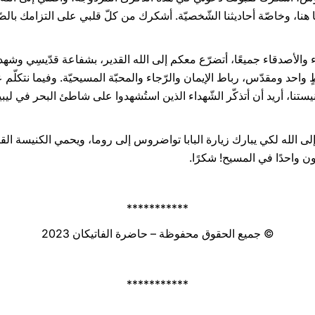
 هنا، وخاصّة أحاديثنا الشّخصيّة. أشكرك من كلّ قلبي على التزامك بالصّد
ء والأصدقاء جميعًا، أتضرّع معكم إلى الله القدير، بشفاعة قدّيسِي وشهد
 واحد ومقدّس، رباط الإيمان والرّجاء والمحبّة المسيحيّة. وفيما نتكلّم 
كنيستنا، أريد أن أتذكّر الشّهداء الذين استُشهدوا على شاطئ البحر في ليب
الله لكي يبارك زيارة البابا تواضروس إلى روما، ويحمي الكنيسة القبطيّة
ون واحدًا في المسيح! شكرًا.
***********
© جميع الحقوق محفوظة – حاضرة الفاتيكان 2023
***********