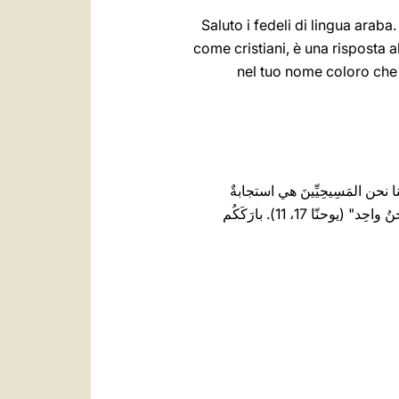
Saluto i fedeli di lingua arab
come cristiani, è una risposta 
nel tuo nome coloro che 
َتُنا نحن المَسِيحِيِّينَ هي استجابةٌ
لإرادَتِهِ وصلاتِهِ. عندما صلَّى يسوع، قال: "يا أَبَتِ القُدُّوس اِحفَظْهُم بِاسمِكَ الَّذي وَهَبتَهُ لي لِيَكونوا واحِدًا كما نَحنُ واحِد" (يوحنّا 17، 11). بارَكَكُم