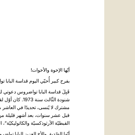
أيّها الإخوة والأخوات!
بفرح كبير أُحيّي اليوم قداسة البابا ت
قَبِلَ قداسة البابا تواضروس دعوتي للم
شنودة الثّالث 
مشترك لا يُنسى، تحديدًا في العاشر م
قبل عشر سنوات، بعد أشهر قليلة من ان
القبطيّة الأرثوذكسيّة والكاثوليكيّة“،
أيّها الصّديق والأخ العزيز البابا تو