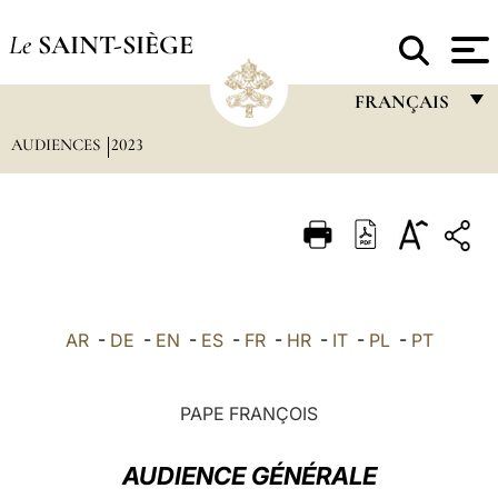
Le
SAINT-SIÈGE
FRANÇAIS
AUDIENCES
2023
FRANÇAIS
ENGLISH
ITALIANO
PORTUGUÊS
ESPAÑOL
AR
-
DE
-
EN
-
ES
-
FR
-
HR
-
IT
-
PL
-
PT
DEUTSCH
POLSKI
PAPE FRANÇOIS
العربيّة
AUDIENCE GÉNÉRALE
中文