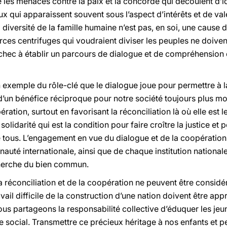
que les menaces contre la paix et la concorde qui découlent d
ux qui apparaissent souvent sous l’aspect d’intérêts et de val
 diversité de la famille humaine n’est pas, en soi, une cause 
orces centrifuges qui voudraient diviser les peuples ne doive
’échec à établir un parcours de dialogue et de compréhensi
exemple du rôle-clé que le dialogue joue pour permettre à la
d’un bénéfice réciproque pour notre société toujours plus 
ation, surtout en favorisant la réconciliation là où elle est l
solidarité qui est la condition pour faire croître la justice et p
e tous. L’engagement en vue du dialogue et de la coopération d
auté internationale, ainsi que de chaque institution nationale
cherche du bien commun.
a réconciliation et de la coopération ne peuvent être consid
ravail difficile de la construction d’une nation doivent être ap
us partageons la responsabilité collective d’éduquer les jeu
re social. Transmettre ce précieux héritage à nos enfants et 