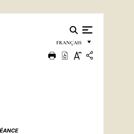
FRANÇAIS
FRANÇAIS
ENGLISH
ITALIANO
PORTUGUÊS
ESPAÑOL
DEUTSCH
POLSKI
RÉANCE