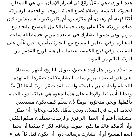
هذه. الوردية هي تأمّلٌ رائعٌ في أسرار الإيمان التي هي الليمفاوية
الحيويّة للكنيسة، وصلاة تُصيغ الحياةَ الروحية والخدمة الرسوليّة.
أكنّا كهنة، أم رهبان، أم مكرّسين، أم إكليريكيين، أم مبتدئين، فإن
صلاة الورديّة تحثّنا على وهب حياتنا بالكامل للمسيح، باتحاد مع
مريم. وهي تدعونا لنشارك في استعداد مريم لخدمة الله ساعة
البشارة، وفي تضامن المسيح مع البشريّة بأسرها حين عُلّق على
الصليب، وفي فرح الكنيسة عندما تنال هبة الروح القدس من
الربّ القائم من الموت.
استعداد
مريم
. هل وُجِدَ شخصٌ، طوال التاريخ، أظهر استعدادًا
على قدر استعداد مريم ساعة البشارة؟ لقد حضّرها الله لهذه
اللحظة وأجابت هي بالمحبّة والثقة. لقد حضّر الربّ أيضًا كلّ منّا
ودعانا بأسمائنا. والإجابة على هذه الدعوة هي عمليّة تدوم الحياة
بأكملها. ونحن مدعوّون يوميًّا لأن نتعلّم كيف نكون مستعدين
لخدمة الرب في الصلاة، ونحن نتأمّل بكلامه ونحاول أن نميّز
مشيئته. أعلم أن العمل الرعوي والرسالة يتطلّبان منكم الكثير،
وأن أيّامكم غالبًا ما تكون طويلة وشاقة. لكن لا يمكننا أن نحمل
اسم المسيح أو أن نشارك برسالته دون أن نكون قبل كلّ شيء