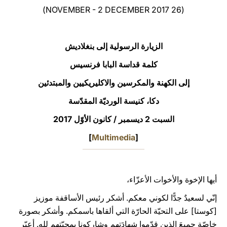
(26 NOVEMBER - 2 DECEMBER 2017)
LATINE
الزيارة الرسولية إلى بنغلاديش
كلمة قداسة البابا فرنسيس
إلى الكهنة والمكرسين والاكليريكيين والمبتدئين
دكا، كنيسة الورديّة المقدّسة
السبت 2 ديسمبر / كانون الأوّل 2017
]
Multimedia
[
أيها الإخوة والأخوات الأعزّاء،
إنّي لسعيدٌ جدًّا لكوني معكم. أشكر رئيس الأساقفة موزيز
[كوستا] على التحيّة الحارّة التي ألقاها باسمكم. وأشكر بصورة
خاصّة جميعَ الذين قدّموا شهادَتهم وشاركونا بمحبّتهم لله. أعبّر