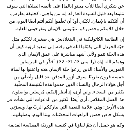
عن شكري أيضًا للأب مينتو [بالما] على تأليفه الصلاة التي سوف
نتلوها بعد قليل للسيدة العذراء. إنه من واجبي، كخليفة بطرس،
أن أثبّتكم بالإيمان. لكنّني أودّ أن تَعلَموا أنكم أنتم أيضًا اليوم، من
خلال كلامكم وحضوركم، تثبّتونني بالإيمان وتفرحوني للغاية.
إن الطائفة الكاثوليكية في البنغلاديش هي صغيرة. لكنّكم مثل
حبّة الخردل التي يكمّلها الله في وقته. إني سعيد لرؤية كيف أن
هذه الحبّة تنمو ولأني أشهد مباشرة على عمق الإيمان الذي
وهبكم الله إياه (را. متى 13، 31- 32). أفكّر في المرسلين
الغيورين والأمناء الذين زرعوا حبّة الإيمان هذه واعتنوا بها لمدّة
خمسة قرون تقريبًا. سوف أزور المدفن بعد قليل وأصلّي من
أجل هؤلاء الرجال والنساء الذين خدموا هذه الكنيسة المحلّية
بكثير من السخاء. وإني أرى، إذ أنظر إليكم، مُرسلين يواصلون
هذا العمل المقدّس. أرى أيضًا الكثير من الدعوات التي نشأت في
هذه الأرض: وهي علامة للنعمة التي يبارككم الربّ بها. ويسرّني
بشكل خاص حضور الراهبات المحصّنات بيننا اليوم، وصلواتهم.
وكم هو جميل أن يتمّ لقاؤنا في كنيسة الورديّة المقدّسة القديمة