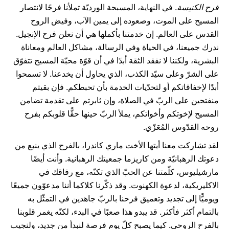
فرح الكنيسة
. في النهاية، المسبحة الورديّة تملأنا فرحًا لانتصار
المسيح على الموت، وصعوده إلى يمين الآب، وفيض الروح
القدس على العالم. إن خدمتنا بأكملها هي أن نعلن فرح الإنجيل.
ندرك جميعنا، في الحياة وفي الرسالة، مشاكل العالم ومعاناة
البشرية، ولكننا لا نفقد الثقة أبدًا في أن قوّة محبّة المسيح تتفوّق
على الشرّ وعلى سيّد الكذب، الذي يحاول أن يخدعنا. لا تسمحوا
أبدًا لإخفاقاتكم أو لتحدّيات الخدمة بأن تحبطكم. فإن بقيتم
منفتحين على الربّ في الصلاة، وإن ثابرتم على تقدمة تضامن
المسيح لإخوتكم وأخواتكم، يملأ الربّ حينها حقًّا قلوبكم بفرح
روحه القدّوس المُعَزّي.
لقد تشاركت معنا أيتها الأخت ماري كاندرا، بالفرح الذي ينبع من
دعوتك الرهبانيّة ومن كاريزما جمعيتك الرهبانية. وأنت أيضًا
مارشيليوس، كلّمتنا عن الحبّ الذي تكنّه، مع رفاقك في
الاكليريكية، لدعوة الكهنوت. وقد ذكّرنا كلاكما أننا مدعوّون جميعًا
ويوميًّا إلى تجديد وتعميق فرحنا بالربّ جاهدين في التمثّل به
بالتمام أكثر فأكثر. قد يبدو هذا صعبًا في البدء، لكنّه يغمر قلوبنا
بالفرح الروحي. كيما يصبح كلّ يوم فرصة لنبدأ من جديد، ولنجيب