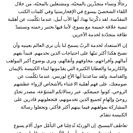
رجالًا ونساء متجذّرين بالمحبّة، ومشتعلين بالمحبّة، من خلال
اللقاء الشخصيّ بيسوع في الإفخارستيا وفي كلمات الكتب
المقدّسة. لقد ذكّرتنا بهذا، أيها الأب أبيل، عندما تكلّمت عن أهمّية
تنمية علاقة حميمة مع يسوع، لأننا فيها نختبر رحمته ونستمدّ
طاقة متجدّدة لخدمة الآخرين.
إن الاستعداد لخدمة الربّ يسمح لنا بأن نرى العالم بعينيه وأن
نصبح هكذا أكثر تنبّها على احتياجات الذين نخدمهم. فنبدأ بفهم
آمالهم وأفراحهم، مخاوفهم وأثقالهم، ونرى بوضوح أكبر المواهب
والكاريزما والعطايا الكثيرة التي يقدّمونها لبناء الكنيسة بالإيمان
والقداسة. ولقد ساعدتنا أيها الأخ لورنس، عندما تكلّمت عن
صومعتك، على فهم أهمّية الاعتناء بالأشخاص لإرواء عطشهم
الروحي. كونوا جميعكم، عبر رسالاتكم المتنوّعة، مصدر تجدّدٍ
روحيّ وإلهامٍ لجميع الذين تخدمونهم، فتجعلونهم قادرين على
المشاركة بمواهبهم فيما بينهم أكثر فأكثر، وتجعلوا رسالة
الكنيسة تتقدّم.
تعاطف المسيح
. إن الورديّة تُدخِلنا في التأمّل حول آلام يسوع