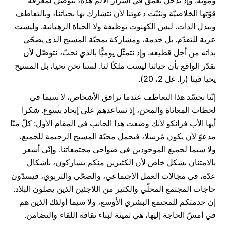
وموته. وإذ ندخل بعمق في أسرار الألم هذه، نتوصّل لمعرفة
قوّتها الخلاصيّة ونثبّت دعوتنا لأن نتشارك بها بحياتنا، وبالتعاطف
وببذل الذات. ليس الكهنوت بوظيفة ولا الحياة الرهبانية. وليست
عربة للتقدّم. بل خدمة، ومشاركة بمحبّة المسيح الذي يضحّي
بذاته من أجل قطيعه. وإذ نتمثّل يوميًّا بالذي نحبّ، نتوصّل لأن
نقدّر الواقع بأن حياتنا ليست ملكًا لنا. لسنا نحن نحيا، بل المسيح
يحيا فينا (را. غل 2، 20).
إنّنا نجسّد هذا التعاطف عندما نرافق الأشخاص، لا سيما في
لحظات المعاناة والمحن، إذ نساعدهم على إيجاد يسوع. شكرا
أيها الأب فرانكو لأنك وضعت هذا الجانب في المقام الأول: كلّ منّا
مدعوّ لأن يكون مُرسلا، فيحمل محبّة المسيح الرحيمة للجميع،
ولا سيما لجميع الموجودين في ضواحي مجتمعاتنا. وإنّي أشعر
بالامتنان بشكل خاص لأن الكثيرين منكم يشاركون، بأشكال
عدّة، في مجالات العمل الاجتماعي، والصحّي والتربوي، فيسدّون
حاجات المجتمع المحلّي والكثير من اللاجئين الذين يصلون البلاد.
إن خدمتكم للمجتمع البشري الأوسع، ولا سيما أولئك الذين هم
في أمسّ الحاجة إليها، هي ثمينة لبناء ثقافة اللقاء والتضامن.