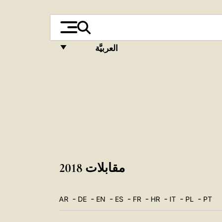
العربيَّة
FRANÇAIS
ENGLISH
ITALIANO
PORTUGUÊS
ESPAÑOL
DEUTSCH
مقابلات 2018
POLSKI
-
-
-
-
-
-
-
-
AR
DE
EN
ES
FR
HR
IT
PL
PT
العربيّة