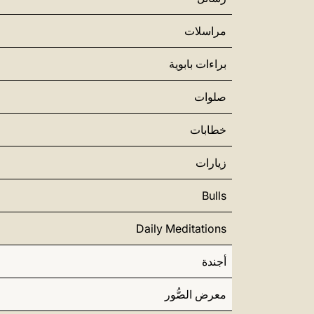
مراسلات
براءات بابوية
صلوات
خطابات
زيارات
Bulls
Daily Meditations
أجندة
معرض الصُّور