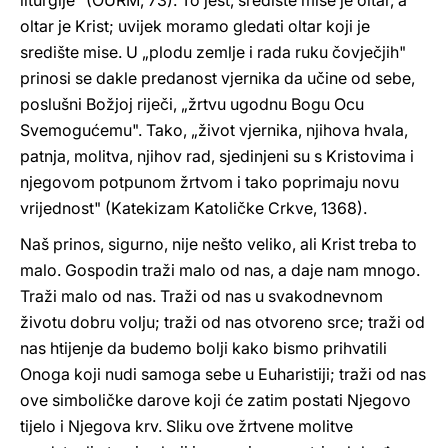
liturgije" (OURM, 73). To jest, središte mise je oltar, a
oltar je Krist; uvijek moramo gledati oltar koji je
središte mise. U „plodu zemlje i rada ruku čovječjih"
prinosi se dakle predanost vjernika da učine od sebe,
poslušni Božjoj riječi, „žrtvu ugodnu Bogu Ocu
Svemogućemu". Tako, „život vjernika, njihova hvala,
patnja, molitva, njihov rad, sjedinjeni su s Kristovima i
njegovom potpunom žrtvom i tako poprimaju novu
vrijednost" (Katekizam Katoličke Crkve, 1368).
Naš prinos, sigurno, nije nešto veliko, ali Krist treba to
malo. Gospodin traži malo od nas, a daje nam mnogo.
Traži malo od nas. Traži od nas u svakodnevnom
životu dobru volju; traži od nas otvoreno srce; traži od
nas htijenje da budemo bolji kako bismo prihvatili
Onoga koji nudi samoga sebe u Euharistiji; traži od nas
ove simboličke darove koji će zatim postati Njegovo
tijelo i Njegova krv. Sliku ove žrtvene molitve