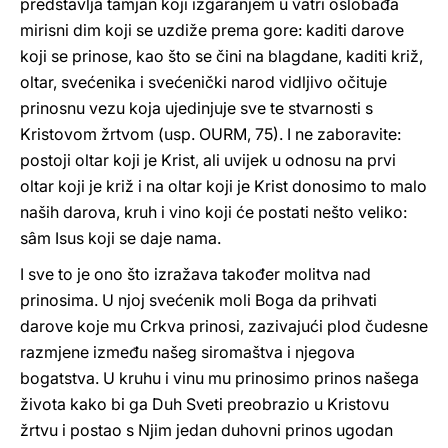
predstavlja tamjan koji izgaranjem u vatri oslobađa
mirisni dim koji se uzdiže prema gore: kaditi darove
koji se prinose, kao što se čini na blagdane, kaditi križ,
oltar, svećenika i svećenički narod vidljivo očituje
prinosnu vezu koja ujedinjuje sve te stvarnosti s
Kristovom žrtvom (usp. OURM, 75). I ne zaboravite:
postoji oltar koji je Krist, ali uvijek u odnosu na prvi
oltar koji je križ i na oltar koji je Krist donosimo to malo
naših darova, kruh i vino koji će postati nešto veliko:
sâm Isus koji se daje nama.
I sve to je ono što izražava također molitva nad
prinosima. U njoj svećenik moli Boga da prihvati
darove koje mu Crkva prinosi, zazivajući plod čudesne
razmjene između našeg siromaštva i njegova
bogatstva. U kruhu i vinu mu prinosimo prinos našega
života kako bi ga Duh Sveti preobrazio u Kristovu
žrtvu i postao s Njim jedan duhovni prinos ugodan