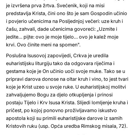
je izvršena prva žrtva. Svećenik, koji na misi
predstavlja Krista, čini ono što je sam Gospodin učinio
i povjerio učenicima na Posljednjoj večeri: uze kruh i
čašu, zahvali, dade učenicima govoreći: „Uzmite i
jedite… pijte: ovo je moje tijelo… ovo je kalež moje
krvi. Ovo činite meni na spomen".
Poslušna Isusovoj zapovijedi, Crkva je uredila
euharistijsku liturgiju tako da odgovara riječima i
gestama koje je On učinio uoči svoje muke. Tako se u
pripravi darova donose na oltar kruh i vino, to jest tvari
koje je Krist uzeo u svoje ruke. U euharistijskoj molitvi
zahvaljujemo Bogu za djelo otkupljenja i prinosi
postaju Tijelo i Krv Isusa Krista. Slijedi lomljenje kruha i
pričest, po kojoj ponovno proživljavamo iskustvo
apostola koji su primili euharistijske darove iz samih
Kristovih ruku (usp. Opća uredba Rimskog misala, 72).