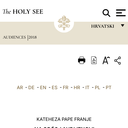
The
HOLY SEE
HRVATSKI
AUDIENCES
2018
FRANÇAIS
ENGLISH
ITALIANO
PORTUGUÊS
ESPAÑOL
AR
-
DE
-
EN
-
ES
-
FR
-
HR
-
IT
-
PL
-
PT
DEUTSCH
POLSKI
العربيّة
KATEHEZA PAPE FRANJE
中文