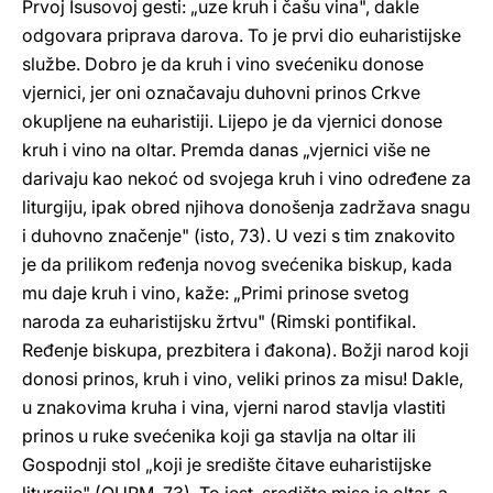
Prvoj Isusovoj gesti: „uze kruh i čašu vina", dakle
odgovara priprava darova. To je prvi dio euharistijske
službe. Dobro je da kruh i vino svećeniku donose
vjernici, jer oni označavaju duhovni prinos Crkve
okupljene na euharistiji. Lijepo je da vjernici donose
kruh i vino na oltar. Premda danas „vjernici više ne
darivaju kao nekoć od svojega kruh i vino određene za
liturgiju, ipak obred njihova donošenja zadržava snagu
i duhovno značenje" (isto, 73). U vezi s tim znakovito
je da prilikom ređenja novog svećenika biskup, kada
mu daje kruh i vino, kaže: „Primi prinose svetog
naroda za euharistijsku žrtvu" (Rimski pontifikal.
Ređenje biskupa, prezbitera i đakona). Božji narod koji
donosi prinos, kruh i vino, veliki prinos za misu! Dakle,
u znakovima kruha i vina, vjerni narod stavlja vlastiti
prinos u ruke svećenika koji ga stavlja na oltar ili
Gospodnji stol „koji je središte čitave euharistijske