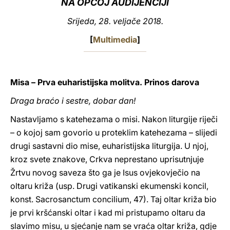
NA OPĆOJ AUDIJENCIJI
LATINE
Srijeda, 28. veljače 2018.
[
Multimedia
]
Misa – Prva euharistijska molitva. Prinos darova
Draga braćo i sestre, dobar dan!
Nastavljamo s katehezama o misi. Nakon liturgije riječi
– o kojoj sam govorio u proteklim katehezama – slijedi
drugi sastavni dio mise, euharistijska liturgija. U njoj,
kroz svete znakove, Crkva neprestano uprisutnjuje
Žrtvu novog saveza što ga je Isus ovjekovječio na
oltaru križa (usp. Drugi vatikanski ekumenski koncil,
konst. Sacrosanctum concilium, 47). Taj oltar križa bio
je prvi kršćanski oltar i kad mi pristupamo oltaru da
slavimo misu, u sjećanje nam se vraća oltar križa, gdje