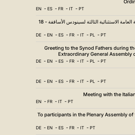
Ordi
-
-
-
-
EN
ES
FR
IT
PT
كلمة قداسة البابا فرنسيس اختتام أعمال الجمعية العامة الاستثنائية الثالثة لسينودس الأساقفة - 18
-
-
-
-
-
-
DE
EN
ES
FR
IT
PL
PT
Greeting to the Synod Fathers during th
Extraordinary General Assembly o
-
-
-
-
-
-
DE
EN
ES
FR
IT
PL
PT
-
-
-
-
-
-
DE
EN
ES
FR
IT
PL
PT
Meeting with the Itali
-
-
-
EN
FR
IT
PT
To participants in the Plenary Assembly of
-
-
-
-
-
DE
EN
ES
FR
IT
PT