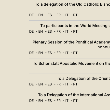
中文
To a delegation of the Old Catholic Bish
LATINE
-
-
-
-
-
DE
EN
ES
FR
IT
PT
To participants in the World Meetin
-
-
-
-
-
DE
EN
ES
FR
IT
PT
Plenary Session of the Pontifical Academy
honour
-
-
-
-
-
DE
EN
ES
FR
IT
PT
To Schönstatt Apostolic Movement on the 
To a Delegation of the Orie
-
-
-
-
-
DE
EN
ES
FR
IT
PT
To a Delegation of the International A
-
-
-
-
-
DE
EN
ES
FR
IT
PT