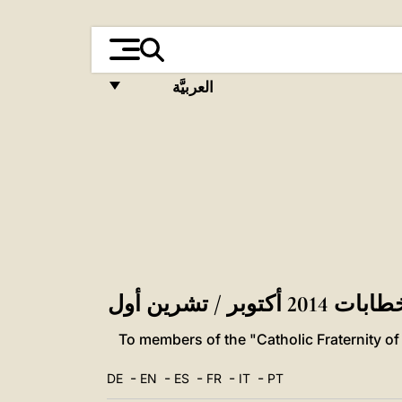
العربيَّة
FRANÇAIS
ENGLISH
ITALIANO
PORTUGUÊS
ESPAÑOL
DEUTSCH
بات 2014 أكتوبر / تشرين أول
POLSKI
To members of the "Catholic Fraternity 
العربيّة
-
-
-
-
-
DE
EN
ES
FR
IT
PT