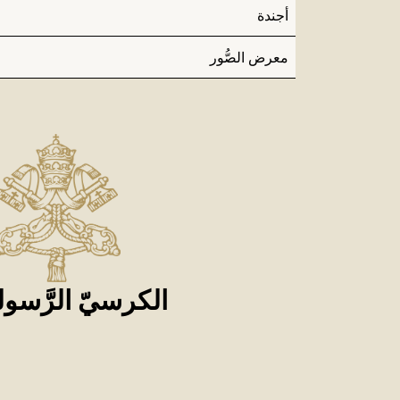
أجندة
معرض الصُّور
الكرسيّ الرَّسول