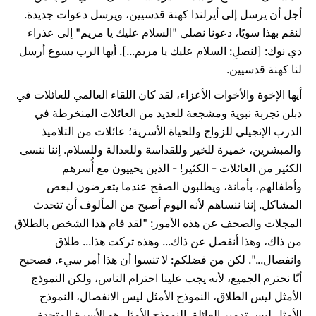
أجل أن يرسل إلى أيرلندا كهنة قدسيين، ويرسل دعوات جديدة.
لنقم بهذا سويًا، دعونا نصلي "السلام عليك يا مريم" إلى عذراء
دي نوك: [لنصلِ: السلام عليك يا مريم...]. أيها الرب يسوع أرسل
لنا كهنة قدسيين.
أيها الإخوة والأخوات الأعزاء، لقد كان اللقاء العالمي للعائلات في
دبلن تجربة نبوية ومشجعة للعديد من العائلات المنخرطة في
الدرب الإنجيلي للزواج وللحياة الأسرية؛ عائلات من التلاميذ
والمبشرين، خميرة للخير وللقداسة وللعدالة وللسلام. إننا ننسى
الكثير من العائلات - الكثير! - الذين يحييون مع أُسرهم
وأطفالهم، بأمانة، ويطلبون الصفح عندما يتعرضون لبعض
المشاكل. إننا ننساهم لأنه اليوم أصبح من المألوف أن تتحدث
المجلات والصحف عن هذه الأمور: "لقد قام هذا الشخص بالطلاق
من ذاك، وهذا أنفصل عن ذاك... وهذه تركت هذا... طلاق
وانفصال...". لكن من فضلكم: لا تنسوا أن هذا أمر سيء. فصحيح
أنّا نحترم الجميع، لأنه يجب علينا احترام الناس، ولكن النموذج
الأمثل ليس الطلاق، النموذج الأمثل ليس الانفصال، النموذج
الأمثل ليس تدمير العائلة. النموذج الأمثل هو الأسرة المتحدة.