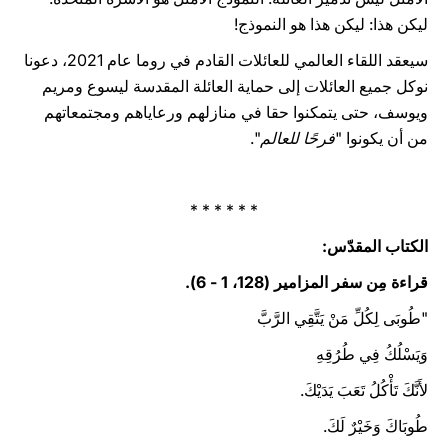
ليكن هذا: ليكن هذا هو النموذج!
سيعقد اللقاء العالمي للعائلات القادم في روما عام 2021، دعونا
نوكل جميع العائلات إلى حماية العائلة المقدسة ليسوع ومريم
ويوسف، حتى يتمكنوا حقا في منازلهم ورعاياهم ومجتمعاتهم
من أن يكونوا "
فرحًا للعالم
".
* * * * * *
الكتاب المقدّس:‏
قراءة مِن سفر المزامير (128، 1 - 6).
"طُوبَى لِكُلِّ مَنْ يَتَّقِي الرَّبَّ
وَيَسْلُكُ فِي طُرُقِهِ
لأَنَّكَ تَأْكُلُ تَعَبَ يَدَيْكَ.
طُوبَاكَ وَخَيْرٌ لَكَ.