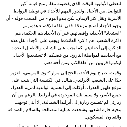
لتعطي الأولوية للوقت الذي يقضونه معًا. ومنح قيمة أكبر
للتواصل بين الأجيال وللدور المهم للأجداد في توطيد الروابط
الأسرية ونقل كنز الإيمان. لكن يبدو اليوم - من الصعب قوله - أن
وجود الأجداد أصبح مزعجًا. ففي ثقافة الإقصاء هذه، يتم
"استبعاد" الأجداد، وإقصائهم. غير أن الأجداد هم الحكمة، هم
ذاكرة الشعب، هم ذاكرة العائلات! ويجب على الأجداد نقل هذه
الذاكرة إلى أحفادهم. كما يجب على الشباب والأطفال التحدث
مع أجدادهم لمواصلة التاريخ. من فضلكم: لا تستبعدوا الأجداد.
ليكونوا قريبين من أطفالكم، ومن أحفادهم.
وقمت، صباح يوم الأحد، بالحج إلى مزار
كنوك
المريمي، العزيز
جدًا على الشعب الأيرلندي. هناك، في الكنيسة التي بنيت على
موقع ظهور العذراء، أوكلت إلى الحماية الوالدية لمريم العذراء
جميع الأسر، ولا سيما تلك الموجودة في أيرلندا. بالرغم من أن
زيارتي لم تتضمن زيارة إلى أيرلندا الشمالية، إلا أنني توجهت
بتحية حارة لشعبها وشجعت عملية المصالحة والسلام والصداقة
والتعاون المسكوني.