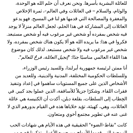
للعائلة البشرية بأسرها. ونحن نعرف أن حلم الله هو الوحدة،
والوئام، والسلام – في العائلات وفي العالم-، ثمرة الإخلاص
والمغفرة والمصالحة التي قدمها هو لنا في المسيح. فهو يدعو
العائلات إلى المشاركة في هذا الحلم، لجعل العالم منزلاً لا يوجد
فيه شخص بمفرده أو شخص غير مرغوب فيه أو شخص مستبعد.
فكروا في هذا: ما يريده الله هو ألا يكون هناك شخص بمفرده، ولا
شخص غير مرغوب فيه ولا شخص مستبعد. لذلك كان موضوع
هذا اللقاء العالمي مناسبًا جدًا: "
إنجيل العائلة،
فرحٌ للعالم
".
أنا ممتن لرئيسة جمهورية أيرلندا، وللسيد رئيس الوزراء،
وللسلطات الحكومية المختلفة، المدنية والدينية، وللعديد من
الأشخاص الذين على جميع المستويات ساهموا في إعداد وتنفيذ
فقرات اللقاء. وشكرًا جزيلاً للأساقفة، الذين عملوا بجد كبير. في
الخِطاب إلى السلطات، بقلعة دبلن، أكدت أن الكنيسة هي عائلة
العائلات، وهي، كهيئة، تؤيد خلاياها هذه في القيام بدورهم الذي لا
غنى عنه في تطوير مجتمع أخوي ومتعاون.
كانت "نقاط-الضوء" الحقيقية في هذه الأيام هي شهادات الحب
الزوجية التي قدمها الأزواج من جميع الأعمار. تذكرنا قصصهم