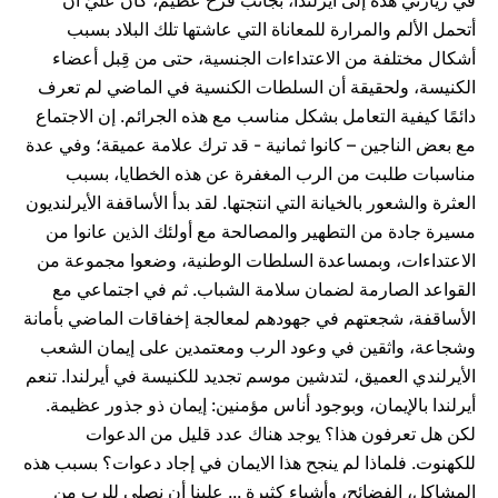
في زيارتي هذه إلى أيرلندا، بجانب فرح عظيم، كان عليّ أن
أتحمل الألم والمرارة للمعاناة التي عاشتها تلك البلاد بسبب
أشكال مختلفة من الاعتداءات الجنسية، حتى من قِبل أعضاء
الكنيسة، ولحقيقة أن السلطات الكنسية في الماضي لم تعرف
دائمًا كيفية التعامل بشكل مناسب مع هذه الجرائم. إن الاجتماع
مع بعض الناجين – كانوا ثمانية - قد ترك علامة عميقة؛ وفي عدة
مناسبات طلبت من الرب المغفرة عن هذه الخطايا، بسبب
العثرة والشعور بالخيانة التي انتجتها. لقد بدأ الأساقفة الأيرلنديون
مسيرة جادة من التطهير والمصالحة مع أولئك الذين عانوا من
الاعتداءات، وبمساعدة السلطات الوطنية، وضعوا مجموعة من
القواعد الصارمة لضمان سلامة الشباب. ثم في اجتماعي مع
الأساقفة، شجعتهم في جهودهم لمعالجة إخفاقات الماضي بأمانة
وشجاعة، واثقين في وعود الرب ومعتمدين على إيمان الشعب
الأيرلندي العميق، لتدشين موسم تجديد للكنيسة في أيرلندا. تنعم
أيرلندا بالإيمان، وبوجود أناس مؤمنين: إيمان ذو جذور عظيمة.
لكن هل تعرفون هذا؟ يوجد هناك عدد قليل من الدعوات
للكهنوت. فلماذا لم ينجح هذا الايمان في إجاد دعوات؟ بسبب هذه
المشاكل، الفضائح، وأشياء كثيرة ... علينا أن نصلي للرب من