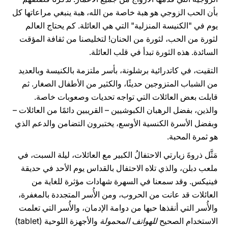
بأن الحب الزوجي هو هبة خاصة من الله، هبة ينبغي مراعاتها كل
يوم في "الكنيسة المنزلية" التي هي العائلة. كم يحتاج العالم
لثورة من الحب، لثورة من الحنان! لتخليصنا من ثقافة المؤقت
السائدة. هذه الثورة تبدأ في قلب العائلة.
التقيت، في كاتدرائية برشلونة، بأسر ملتزمة بالكنيسة وبالعديد
من الشباب المتزوجين حديثًا، والكثير من الأطفال الصغار. ثم
قابلت بعض العائلات التي تواجه تحديات وصعوبات خاصة.
والذين، بفضل الرهبان الكبوشيين – القريبين دائمًا من العائلات –
وبفضل الأسرة الكنسية الأوسع، يختبرون التضامن والدعم الذي
هو ثمرة المحبة.
مَثَّل ذروةَ زيارتي الاحتفالُ الكبير مع العائلات، ليلة السبت، في
ملعب دبلن، والذي تلاه الاحتفال بالقداس يوم الأحد في حديقة
فينيكس. وقد سمعنا في السهرة شهادات مؤثرة للغاية من
العائلات قد عانت من الحروب، ومن الأُسر المتجددة بالمغفرة،
والأُسر التي أنقذها حبها من دوامة الإدمان، والأُسر التي تعلمت
الاستخدام الصحيح
للهواتف المحمولة
والأجهزة اللوحية (tablet‎)