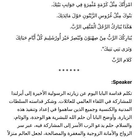
امْرَأَتُكَ مِثْلُ كَرْمَةٍ مُثْمِرَةٍ فِي جَوَانِبِ بَيْتِكَ.
بَنُوكَ مِثْلُ غُرُوسِ الزَّيْتُونِ حَوْلَ مَائِدَتِكَ.
هَكَذَا يُبَارَكُ الرَّجُلُ الْمُتَّقِي الرَّبَّ.
يُبَارِكُكَ الرَّبُّ مِنْ صِهْيَوْنَ وَتُبْصِرُ خَيْرَ أُورُشَلِيمَ كُلَّ أَيَّامِ حَيَاتِكَ
وَتَرَى بَنِي بَنِيكَ".
كَلام الرَّبِّ
* * * * * *
Speaker:
تكلم قداسة البابا اليوم عن زيارته الرسولية الأخيرة إلى أيرلندا
للمشاركة في اللقاء العالمي للعائلات. وشكر قداسته السلطات
المدنية ‏والكنسية وجميع الذين ساهموا في إعداد وتنفيذ هذه
الزيارة. وأوضح البابا أن حلم الله ‏للبشرية هو الوحدة، والوئام،
والسلام. حلم يدعو الرب ‏الأسر إلى المشاركة فيه، عبر سر
الزواج والأمانة ‏الزوجية والمغفرة والمصالحة، لجعل العالم منزلاً