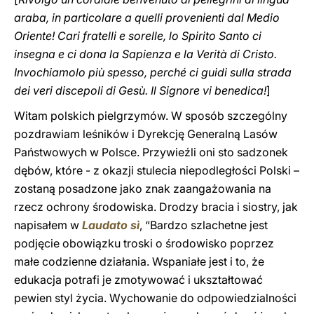
araba, in particolare a quelli provenienti dal Medio
Oriente! Cari fratelli e sorelle, lo Spirito Santo ci
insegna e ci dona la Sapienza e la Verità di Cristo.
Invochiamolo più spesso, perché ci guidi sulla strada
dei veri discepoli di Gesù. Il Signore vi benedica!
]
Witam polskich pielgrzymów. W sposób szczególny
pozdrawiam leśników i Dyrekcję Generalną Lasów
Państwowych w Polsce. Przywieźli oni sto sadzonek
dębów, które - z okazji stulecia niepodległości Polski –
zostaną posadzone jako znak zaangażowania na
rzecz ochrony środowiska. Drodzy bracia i siostry, jak
napisałem w
Laudato sì
, “Bardzo szlachetne jest
podjęcie obowiązku troski o środowisko poprzez
małe codzienne działania. Wspaniałe jest i to, że
edukacja potrafi je zmotywować i ukształtować
pewien styl życia. Wychowanie do odpowiedzialności