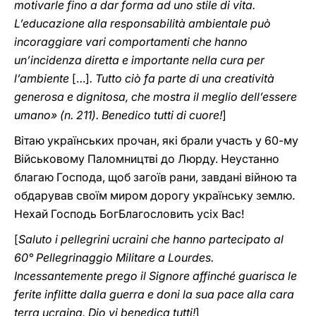
motivarle fino a dar forma ad uno stile di vita.
L’educazione alla responsabilità ambientale può
incoraggiare vari comportamenti che hanno
un’incidenza diretta e importante nella cura per
l’ambiente
[…]
. Tutto ciò fa parte di una creatività
generosa e dignitosa, che mostra il meglio dell’essere
umano» (n. 211). Benedico tutti di cuore!
]
Вітаю українських прочан, які брали участь у 60-му
Військовому Паломництві до Люрду. Неустанно
благаю Господа, щоб загоїв рани, завдані війною та
обдарував своїм миром дорогу українську землю.
Нехай Господь БогБлагословить усіх Вас!
[
Saluto i pellegrini ucraini che hanno partecipato al
60° Pellegrinaggio Militare a Lourdes.
Incessantemente prego il Signore affinché guarisca le
ferite inflitte dalla guerra e doni la sua pace alla cara
terra ucraina. Dio vi benedica tutti!
]