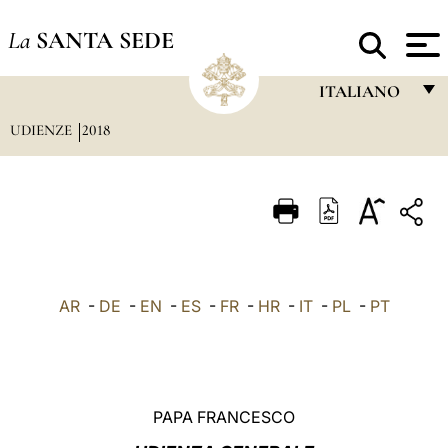
La
SANTA SEDE
ITALIANO
UDIENZE
2018
FRANÇAIS
ENGLISH
ITALIANO
PORTUGUÊS
ESPAÑOL
AR
-
DE
-
EN
-
ES
-
FR
-
HR
-
IT
-
PL
-
PT
DEUTSCH
POLSKI
العربيّة
PAPA FRANCESCO
中文