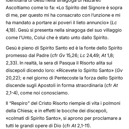
identitaria di Gesù nella sinagoga di Nazaret!
Ascoltiamo come lo fa: «Lo Spirito del Signore è sopra
di me, per questo mi ha consacrato con l’unzione e mi
ha mandato a portare ai poveri il lieto annuncio» (
Lc
4,18). Gesù si presenta nella sinagoga del suo villaggio
come l’Unto, Colui che è stato unto dallo Spirito.
Gesù è pieno di Spirito Santo ed è la fonte dello Spirito
promesso dal Padre (cfr
Gv
15,26;
Lc
24,49;
At
1,8;
2,33). In realtà, la sera di Pasqua il Risorto alita sui
discepoli dicendo loro: «Ricevete lo Spirito Santo» (
Gv
20,22); e nel giorno di Pentecoste la forza dello Spirito
discende sugli Apostoli in forma straordinaria (cfr
At
2,1-4), come noi conosciamo.
Il “Respiro” del Cristo Risorto riempie di vita i polmoni
della Chiesa; e in effetti le bocche dei discepoli,
«colmati di Spirito Santo», si aprono per proclamare a
tutti le grandi opere di Dio (cfr
At
2,1-11).