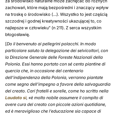
za środowisko naturalne może zachęcać do różnych
zachowań, które mają bezpośredni i znaczący wpływ
na troskę o środowisko (…). Wszystko to jest częścią
szczodrej i godnej kreatywności ukazującej to, co
najlepsze w człowieku” (n 211). Z serca wszystkim
błogosławię.
[
Do il benvenuto ai pellegrini polacchi. In modo
particolare saluto la delegazione dei selvicoltori, con
la Direzione Generale delle Foreste Nazionali della
Polonia. Essi hanno portato con sé cento piantine di
quercia che, in occasione del centenario
dell’indipendenza della Polonia, verranno piantate
come segno dell’impegno a favore della salvaguardia
del creato. Cari fratelli e sorelle, come ho scritto nella
Laudato sì
, «è molto nobile assumere il compito di
avere cura del creato con piccole azioni quotidiane,
ed è meraviglioso che l’educazione sia capace di