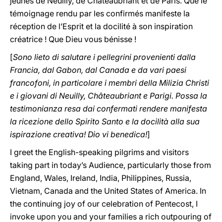
jeunes de Neuilly, de Châteaubriant et de Paris. Que le
témoignage rendu par les confirmés manifeste la
réception de l’Esprit et la docilité à son inspiration
créatrice ! Que Dieu vous bénisse !
[
Sono lieto di salutare i pellegrini provenienti dalla
Francia, dal Gabon, dal Canada e da vari paesi
francofoni, in particolare i membri della Milizia Christi
e i giovani di Neuilly, Châteaubriant e Parigi. Possa la
testimonianza resa dai confermati rendere manifesta
la ricezione dello Spirito Santo e la docilità alla sua
ispirazione creativa! Dio vi benedica!
]
I greet the English-speaking pilgrims and visitors
taking part in today’s Audience, particularly those from
England, Wales, Ireland, India, Philippines, Russia,
Vietnam, Canada and the United States of America. In
the continuing joy of our celebration of Pentecost, I
invoke upon you and your families a rich outpouring of