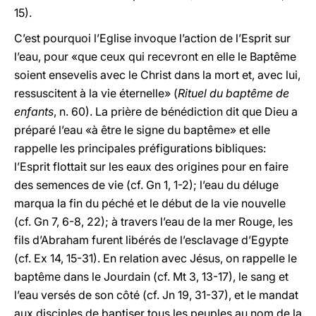
15).
C’est pourquoi l’Eglise invoque l’action de l’Esprit sur
l’eau, pour «que ceux qui recevront en elle le Baptême
soient ensevelis avec le Christ dans la mort et, avec lui,
ressuscitent à la vie éternelle» (
Rituel du baptême de
enfants
, n. 60). La prière de bénédiction dit que Dieu a
préparé l’eau «à être le signe du baptême» et elle
rappelle les principales préfigurations bibliques:
l’Esprit flottait sur les eaux des origines pour en faire
des semences de vie (cf. Gn 1, 1-2); l’eau du déluge
marqua la fin du péché et le début de la vie nouvelle
(cf. Gn 7, 6-8, 22); à travers l’eau de la mer Rouge, les
fils d’Abraham furent libérés de l’esclavage d’Egypte
(cf. Ex 14, 15-31). En relation avec Jésus, on rappelle le
baptême dans le Jourdain (cf. Mt 3, 13-17), le sang et
l’eau versés de son côté (cf. Jn 19, 31-37), et le mandat
aux disciples de baptiser tous les peuples au nom de la