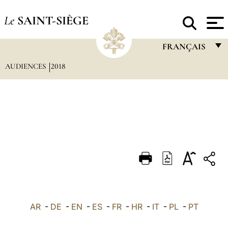
Le
SAINT-SIÈGE
FRANÇAIS
AUDIENCES
2018
FRANÇAIS
ENGLISH
ITALIANO
PORTUGUÊS
ESPAÑOL
DEUTSCH
POLSKI
العربيّة
AR
-
DE
-
EN
-
ES
-
FR
-
HR
-
IT
-
PL
-
PT
中文