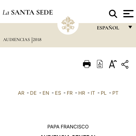
La
SANTA SEDE
ESPAÑOL
AUDIENCIAS
2018
FRANÇAIS
ENGLISH
ITALIANO
PORTUGUÊS
ESPAÑOL
AR
-
DE
-
EN
-
ES
-
FR
-
HR
-
IT
-
PL
-
PT
DEUTSCH
POLSKI
العربيّة
PAPA FRANCISCO
中文