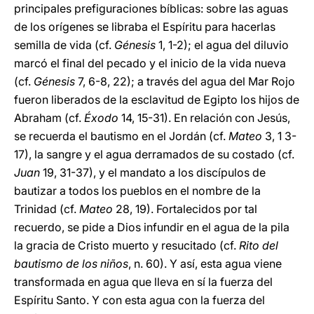
principales prefiguraciones bíblicas: sobre las aguas
de los orígenes se libraba el Espíritu para hacerlas
semilla de vida (cf.
Génesis
1, 1-2); el agua del diluvio
marcó el final del pecado y el inicio de la vida nueva
(cf.
Génesis
7, 6-8, 22); a través del agua del Mar Rojo
fueron liberados de la esclavitud de Egipto los hijos de
Abraham (cf.
Éxodo
14, 15-31). En relación con Jesús,
se recuerda el bautismo en el Jordán (cf.
Mateo
3, 1 3-
17), la sangre y el agua derramados de su costado (cf.
Juan
19, 31-37), y el mandato a los discípulos de
bautizar a todos los pueblos en el nombre de la
Trinidad (cf.
Mateo
28, 19). Fortalecidos por tal
recuerdo, se pide a Dios infundir en el agua de la pila
la gracia de Cristo muerto y resucitado (cf.
Rito del
bautismo de los niños
, n. 60). Y así, esta agua viene
transformada en agua que lleva en sí la fuerza del
Espíritu Santo. Y con esta agua con la fuerza del