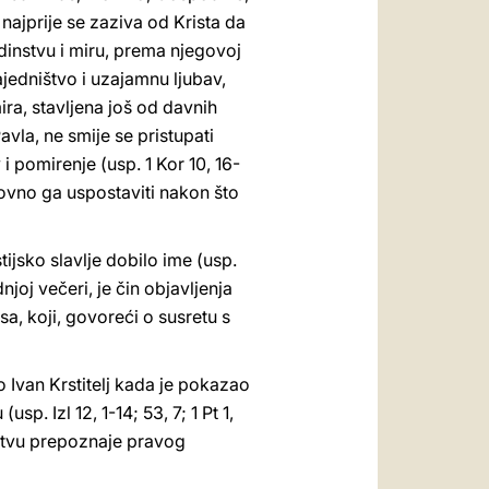
najprije se zaziva od Krista da
edinstvu i miru, prema njegovoj
edništvo i uzajamnu ljubav,
a, stavljena još od davnih
vla, ne smije se pristupati
 pomirenje (usp. 1 Kor 10, 16-
novno ga uspostaviti nakon što
ijsko slavlje dobilo ime (usp.
joj večeri, je čin objavljenja
, koji, govoreći o susretu s
 Ivan Krstitelj kada je pokazao
usp. Izl 12, 1-14; 53, 7; 1 Pt 1,
olitvu prepoznaje pravog