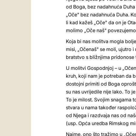
od Boga, bez nadahnuća Duha Sv
„Oče" bez nadahnuća Duha. Koliko
li kad kažeš „Oče" da on je Ot
molimo „Oče naš" povezujemo se
Koja bi nas molitva mogla bolje
misi, „Očenaš" se moli, ujutro i
bratstvo s bližnjima pridonose
U molitvi Gospodnjoj – u „Očen
kruh, koji nam je potreban da b
dostojni primiti od Boga oprošte
su nas uvrijedile nije lako. To 
To je milost. Svojim snagama t
stvara u nama također raspolož
od Njega i razdvaja nas od naš
(usp. Opća uredba Rimskog mis
Naime, ono što tražimo u „Očena