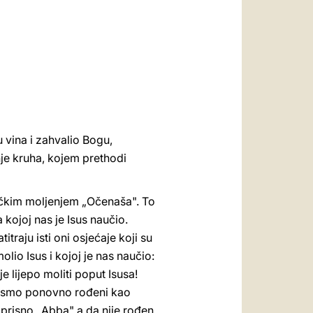
العربيّة
中文
LATINE
u vina i zahvalio Bogu,
nje kruha, kojem prethodi
ničkim moljenjem „Očenaša". To
 kojoj nas je Isus naučio.
raju isti oni osjećaje koji su
lio Isus i kojoj je nas naučio:
je lijepo moliti poput Isusa!
r smo ponovno rođeni kao
 prisno „Abba" a da nije rođen