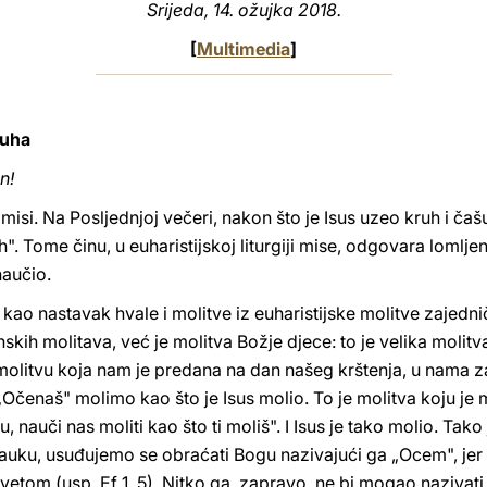
Srijeda, 14. ožujka 2018.
[
Multimedia
]
ruha
n!
isi. Na Posljednjoj večeri, nakon što je Isus uzeo kruh i čaš
. Tome činu, u euharistijskoj liturgiji mise, odgovara lomlje
naučio.
 kao nastavak hvale i molitve iz euharistijske molitve zajed
kih molitava, već je molitva Božje djece: to je velika molitva
itvu koja nam je predana na dan našeg krštenja, u nama zatit
„Očenaš" molimo kao što je Isus molio. To je molitva koju je mo
u, nauči nas moliti kao što ti moliš". I Isus je tako molio. Tako 
uku, usuđujemo se obraćati Bogu nazivajući ga „Ocem", je
etom (usp. Ef 1, 5). Nitko ga, zapravo, ne bi mogao nazivati