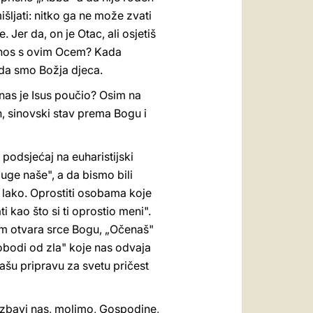
ljati: nitko ga ne može zvati
Jer da, on je Otac, ali osjetiš
 odnos s ovim Ocem? Kada
 da smo Božja djeca.
 nas je Isus poučio? Osim na
in, sinovski stav prema Bogu i
podsjećaj na euharistijski
uge naše", a da bismo bili
je lako. Oprostiti osobama koje
i kao što si ti oprostio meni".
am otvara srce Bogu, „Očenaš"
obodi od zla" koje nas odvaja
šu pripravu za svetu pričest
„Izbavi nas, molimo, Gospodine,