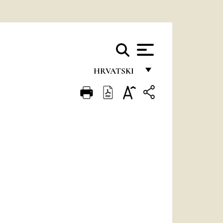
HRVATSKI
FRANÇAIS
ENGLISH
ITALIANO
PORTUGUÊS
ESPAÑOL
DEUTSCH
POLSKI