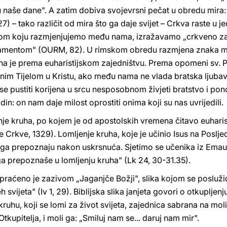
 u naše dane". A zatim dobiva svojevrsni pečat u obredu mira: 
7) – tako različit od mira što ga daje svijet – Crkva raste u j
stom koju razmjenjujemo među nama, izražavamo „crkveno zaj
kramentom" (OURM, 82). U rimskom obredu razmjena znaka mir
na je prema euharistijskom zajedništvu. Prema opomeni sv. Pa
nim Tijelom u Kristu, ako među nama ne vlada bratska ljubav i
e se pustiti korijena u srcu nesposobnom živjeti bratstvo i po
in: on nam daje milost oprostiti onima koji su nas uvrijedili.
nje kruha, po kojem je od apostolskih vremena čitavo euharist
rkve, 1329). Lomljenje kruha, koje je učinio Isus na Posljedn
ga prepoznaju nakon uskrsnuća. Sjetimo se učenika iz Emausa
ga prepoznaše u lomljenju kruha" (Lk 24, 30-31.35).
praćeno je zazivom „Jaganjče Božji", slika kojom se poslužio
svijeta" (Iv 1, 29). Biblijska slika janjeta govori o otkupljenju (
m kruhu, koji se lomi za život svijeta, zajednica sabrana na m
Otkupitelja, i moli ga: „Smiluj nam se... daruj nam mir".