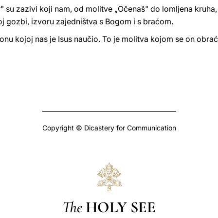
r" su zazivi koji nam, od molitve „Očenaš" do lomljena kru
oj gozbi, izvoru zajedništva s Bogom i s braćom.
nu kojoj nas je Isus naučio. To je molitva kojom se on obrać
Copyright © Dicastery for Communication
The
HOLY SEE