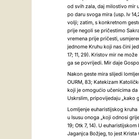
od svih zala, daj milostivo mir
po daru svoga mira (usp. Iv 14,2
volji; zatim, s konkretnom ge
prije negoli se pričestimo Sa
vremena prije pričesti, usmjere
jednome Kruhu koji nas čini jed
17; 11, 29). Kristov mir ne mož
ga se povrijedi. Mir daje Gospod
Nakon geste mira slijedi lomlje
OURM, 83; Katekizam Katoličke C
koji je omogućio učenicima da 
Uskrslim, pripovijedaju „kako 
Lomljenje euharistijskog kruha 
u Isusu onoga „koji odnosi grijeh 
19; Otk 7, 14). U euharistijsko
Jaganjca Božjeg, to jest Krista 