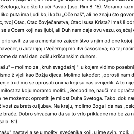
etoga, kao što to uči Pavao (usp. Rim 8, 15). Moramo razmiš
 puta ima ljudi koji kažu „Oče naš", ali ne znaju što govore. 
ac, tvoj Otac, Otac čovječanstva, Otac Isusa Krista? Imaš li
 s Ocem koji nas ljubi, ali Duh nam daje ovu vezu, osjećaj
 pripraviti za sakramentalno zajedništvo s njim od one kojoj
 navečer, u Jutarnjoj i Večernjoj molitvi časoslova; na taj nač
 tome da naši dani odišu kršćanskim duhom.
ašu" – molimo za „kruh svagdašnji", u kojem vidimo posebni 
ismo živjeli kao Božja djeca. Molimo također: „oprosti nam d
nje trudimo se oprostiti onima koji su nas uvrijedili. A to ni
je milost za koju moramo moliti: „Gospodine, nauči me opraštat
o ne možemo: oprostiti je milost Duha Svetoga. Tako, dok n
ivost za bratsku ljubav. Na kraju, molimo Boga i da nas „osl
e braće. Dobro shvaćamo da su to vrlo prikladne molbe za na
ala, 81).
šu" nastavlja se u molitvi svećenika koji, u ime svih, moli: 