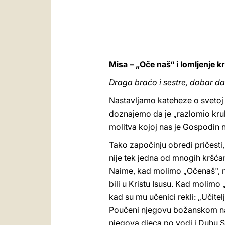
Misa – „Oče naš“ i lomljenje k
Draga braćo i sestre, dobar da
Nastavljamo kateheze o svetoj m
doznajemo da je „razlomio kruh"
molitva kojoj nas je Gospodin 
Tako započinju obredi pričesti,
nije tek jedna od mnogih kršćans
Naime, kad molimo „Očenaš", mol
bili u Kristu Isusu. Kad molimo 
kad su mu učenici rekli: „Učitelj
Poučeni njegovu božanskom na
njegova djeca po vodi i Duhu Sv