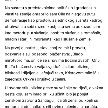
Na susretu s predstavnicima političkih i građanskih
vlasti te zemlje ohrabrilo sam Čile na njegovu putu
demokracije kao prostoru zajedničkog susreta kadrog
obuhvatiti u sebi raznolikost; u tu svrhu pokazao sam
kao metodu put slušanja: osobito slušanje siromašnih,
mladih i starijih, migranata, kao i slušanje Zemlje.
Na prvoj euharistiji, slavljenoj za mir i pravdu,
odzvanjala su, posebno, blaženstva: „Blago
mirotvorcima: oni će se sinovima Božjim zvati!" (
Mt
5,
9). To blaženstvo valja svjedočiti stilom blizine,
bliskosti i dijeljenja, jačajući tako, Kristovom milošću,
zajednicu Crkve i društvo u cjelini.
U ovome stilu blizine geste su važnije od riječi, a važna
gesta koju sam imao priliku učiniti bio je posjet
ženskom zatvor u Santiagu: lica tih žena, od kojih su
mnoge mlade majke, s njihovim malenima u naručju,