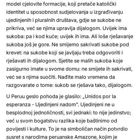
model cjelovite formacije, koji pretače katolički
identitet u sposobnost sudjelovanja u izgrađivanju
ujedinjenih i pluralnih društava, gdje se sukobe ne
prikriva, već se njima upravlja dijalogom. Uvijek ima
sukoba: pa i kod kuće; uvijek ih ima. Ali loše rješavanje
sukoba još je gore. Ne smijemo sakrivati sukobe pod
krevet: na sukobe koji se javljaju treba odgovoriti i
rješavati ih dijalogom. Sjetite se malih sukoba koje
zasigurno imate u svome domu: ne smijete ih sakrivati,
već se s njima suočiti. Nađite malo vremena da
razgovarate o tome: sukob se rješava tako, dijalogom.
U Peruu geslo pohoda je glasilo: „Unidos por la
esperanza - Ujedinjeni nadom". Ujedinjeni ne u
besplodnoj jednoličnosti, svi jednaki: to nije jedinstvo;
već u svom bogatstvu razlika koje baštinimo od
povijesti i kulture. To je na simboličan način potvrdio
susret s narodima peruanske Amazone, kojim je