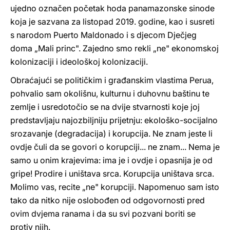
ujedno označen početak hoda panamazonske sinode
koja je sazvana za listopad 2019. godine, kao i susreti
s narodom Puerto Maldonado i s djecom Dječjeg
doma „Mali princ". Zajedno smo rekli „ne" ekonomskoj
kolonizaciji i ideološkoj kolonizaciji.
Obraćajući se političkim i građanskim vlastima Perua,
pohvalio sam okolišnu, kulturnu i duhovnu baštinu te
zemlje i usredotočio se na dvije stvarnosti koje joj
predstavljaju najozbiljniju prijetnju: ekološko-socijalno
srozavanje (degradacija) i korupcija. Ne znam jeste li
ovdje čuli da se govori o korupciji... ne znam... Nema je
samo u onim krajevima: ima je i ovdje i opasnija je od
gripe! Prodire i uništava srca. Korupcija uništava srca.
Molimo vas, recite „ne" korupciji. Napomenuo sam isto
tako da nitko nije oslobođen od odgovornosti pred
ovim dvjema ranama i da su svi pozvani boriti se
protiv njih.