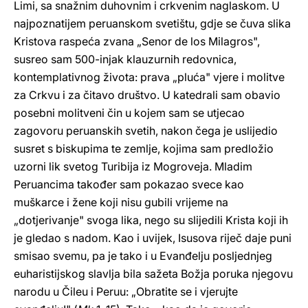
Limi, sa snažnim duhovnim i crkvenim naglaskom. U
najpoznatijem peruanskom svetištu, gdje se čuva slika
Kristova raspeća zvana „Senor de los Milagros",
susreo sam 500-injak klauzurnih redovnica,
kontemplativnog života: prava „pluća" vjere i molitve
za Crkvu i za čitavo društvo. U katedrali sam obavio
posebni molitveni čin u kojem sam se utjecao
zagovoru peruanskih svetih, nakon čega je uslijedio
susret s biskupima te zemlje, kojima sam predložio
uzorni lik svetog Turibija iz Mogroveja. Mladim
Peruancima također sam pokazao svece kao
muškarce i žene koji nisu gubili vrijeme na
„dotjerivanje" svoga lika, nego su slijedili Krista koji ih
je gledao s nadom. Kao i uvijek, Isusova riječ daje puni
smisao svemu, pa je tako i u Evanđelju posljednjeg
euharistijskog slavlja bila sažeta Božja poruka njegovu
narodu u Čileu i Peruu: „Obratite se i vjerujte