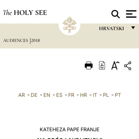
The
HOLY SEE
HRVATSKI
AUDIENCES
2018
FRANÇAIS
ENGLISH
ITALIANO
PORTUGUÊS
ESPAÑOL
AR
-
DE
-
EN
-
ES
-
FR
-
HR
-
IT
-
PL
-
PT
DEUTSCH
POLSKI
العربيّة
KATEHEZA PAPE FRANJE
中文