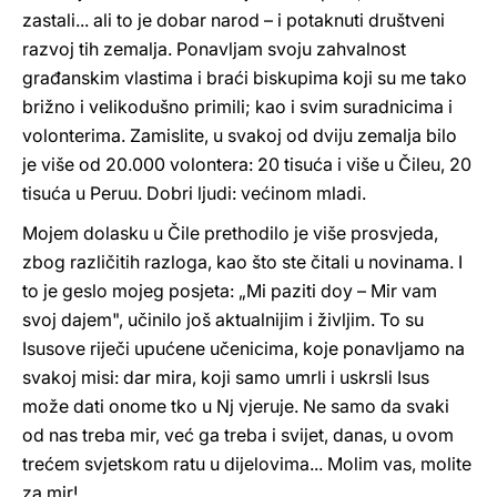
zastali... ali to je dobar narod – i potaknuti društveni
razvoj tih zemalja. Ponavljam svoju zahvalnost
građanskim vlastima i braći biskupima koji su me tako
brižno i velikodušno primili; kao i svim suradnicima i
volonterima. Zamislite, u svakoj od dviju zemalja bilo
je više od 20.000 volontera: 20 tisuća i više u Čileu, 20
tisuća u Peruu. Dobri ljudi: većinom mladi.
Mojem dolasku u Čile prethodilo je više prosvjeda,
zbog različitih razloga, kao što ste čitali u novinama. I
to je geslo mojeg posjeta: „Mi paziti doy – Mir vam
svoj dajem", učinilo još aktualnijim i življim. To su
Isusove riječi upućene učenicima, koje ponavljamo na
svakoj misi: dar mira, koji samo umrli i uskrsli Isus
može dati onome tko u Nj vjeruje. Ne samo da svaki
od nas treba mir, već ga treba i svijet, danas, u ovom
trećem svjetskom ratu u dijelovima... Molim vas, molite
za mir!