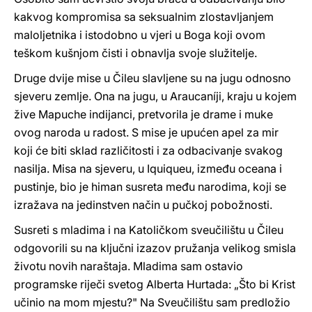
kakvog kompromisa sa seksualnim zlostavljanjem
maloljetnika i istodobno u vjeri u Boga koji ovom
teškom kušnjom čisti i obnavlja svoje služitelje.
Druge dvije mise u Čileu slavljene su na jugu odnosno
sjeveru zemlje. Ona na jugu, u Araucaníji, kraju u kojem
žive Mapuche indijanci, pretvorila je drame i muke
ovog naroda u radost. S mise je upućen apel za mir
koji će biti sklad različitosti i za odbacivanje svakog
nasilja. Misa na sjeveru, u Iquiqueu, između oceana i
pustinje, bio je himan susreta među narodima, koji se
izražava na jedinstven način u pučkoj pobožnosti.
Susreti s mladima i na Katoličkom sveučilištu u Čileu
odgovorili su na ključni izazov pružanja velikog smisla
životu novih naraštaja. Mladima sam ostavio
programske riječi svetog Alberta Hurtada: „Što bi Krist
učinio na mom mjestu?" Na Sveučilištu sam predložio