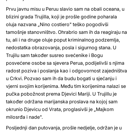
Prvu javnu misu u Peruu slavio sam na obali oceana, u
blizini grada Trujilla, koji je prošle godine poharala
oluja nazvana „Nino costiero" teško pogodivši
tamošnje stanovništvo. Ohrabrio sam ih da reagiraju na
tu, ali i na druge oluje poput kriminalnog podzemlja,
nedostatka obrazovanja, posla i sigurnog stana. U
Trujilu sam također susreo svećenike i Bogu
posvećene osobe sa sjevera Perua, podijelivši s njima
radost poziva i poslanja kao i odgovornost zajedništva
u Crkvi. Pozvao sam ih da budu bogati u sjećanju i
vjerni svojim korijenima. Među tim korijenima nalazi se
pučka pobožnost prema Djevici Mariji. U Trujillu je
također održana marijanska proslava na kojoj sam
okrunio Djevicu od Vrata, proglasivši je „Majkom
milosrđa i nade".
Posljednji dan putovanja, prošle nedjelje, održan je u