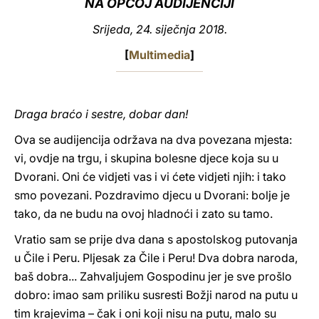
NA OPĆOJ AUDIJENCIJI
LATINE
Srijeda, 24. siječnja 2018.
[
Multimedia
]
Draga braćo i sestre, dobar dan!
Ova se audijencija održava na dva povezana mjesta:
vi, ovdje na trgu, i skupina bolesne djece koja su u
Dvorani. Oni će vidjeti vas i vi ćete vidjeti njih: i tako
smo povezani. Pozdravimo djecu u Dvorani: bolje je
tako, da ne budu na ovoj hladnoći i zato su tamo.
Vratio sam se prije dva dana s apostolskog putovanja
u Čile i Peru. Pljesak za Čile i Peru! Dva dobra naroda,
baš dobra... Zahvaljujem Gospodinu jer je sve prošlo
dobro: imao sam priliku susresti Božji narod na putu u
tim krajevima – čak i oni koji nisu na putu, malo su