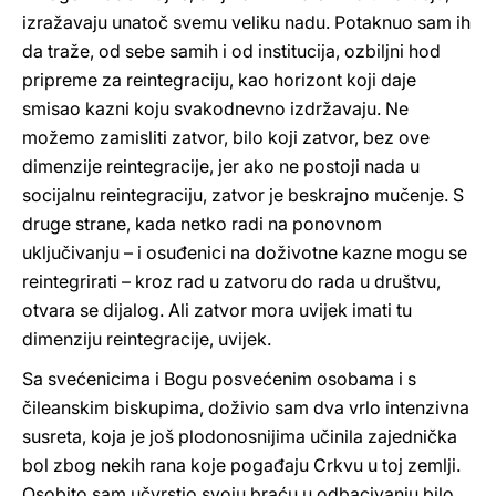
izražavaju unatoč svemu veliku nadu. Potaknuo sam ih
da traže, od sebe samih i od institucija, ozbiljni hod
pripreme za reintegraciju, kao horizont koji daje
smisao kazni koju svakodnevno izdržavaju. Ne
možemo zamisliti zatvor, bilo koji zatvor, bez ove
dimenzije reintegracije, jer ako ne postoji nada u
socijalnu reintegraciju, zatvor je beskrajno mučenje. S
druge strane, kada netko radi na ponovnom
uključivanju – i osuđenici na doživotne kazne mogu se
reintegrirati – kroz rad u zatvoru do rada u društvu,
otvara se dijalog. Ali zatvor mora uvijek imati tu
dimenziju reintegracije, uvijek.
Sa svećenicima i Bogu posvećenim osobama i s
čileanskim biskupima, doživio sam dva vrlo intenzivna
susreta, koja je još plodonosnijima učinila zajednička
bol zbog nekih rana koje pogađaju Crkvu u toj zemlji.
Osobito sam učvrstio svoju braću u odbacivanju bilo