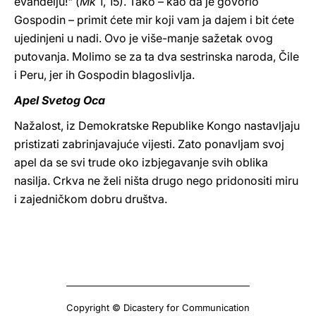
evanđelju!" (
Mk
1, 15). Tako – kao da je govorio
Gospodin – primit ćete mir koji vam ja dajem i bit ćete
ujedinjeni u nadi. Ovo je više-manje sažetak ovog
putovanja. Molimo se za ta dva sestrinska naroda, Čile
i Peru, jer ih Gospodin blagoslivlja.
Apel Svetog Oca
Nažalost, iz Demokratske Republike Kongo nastavljaju
pristizati zabrinjavajuće vijesti. Zato ponavljam svoj
apel da se svi trude oko izbjegavanje svih oblika
nasilja. Crkva ne želi ništa drugo nego pridonositi miru
i zajedničkom dobru društva.
Copyright © Dicastery for Communication