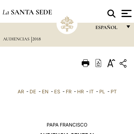
La
SANTA SEDE
ESPAÑOL
AUDIENCIAS
2018
FRANÇAIS
ENGLISH
ITALIANO
PORTUGUÊS
ESPAÑOL
AR
-
DE
-
EN
-
ES
-
FR
-
HR
-
IT
-
PL
-
PT
DEUTSCH
POLSKI
العربيّة
PAPA FRANCISCO
中文