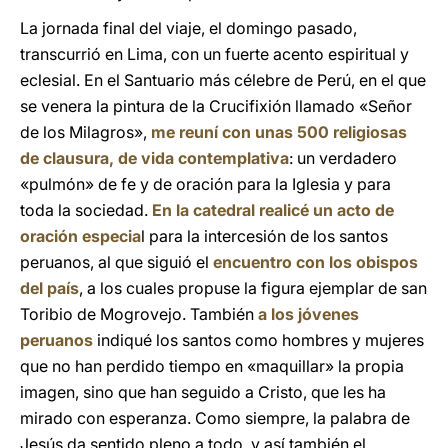
La jornada final del viaje, el domingo pasado,
transcurrió en Lima, con un fuerte acento espiritual y
eclesial. En el Santuario más célebre de Perú, en el que
se venera la pintura de la Crucifixión llamado «Señor
de los Milagros»,
me reuní con unas 500 religiosas
de clausura, de vida contemplativa
: un verdadero
«pulmón» de fe y de oración para la Iglesia y para
toda la sociedad.
En la catedral realicé un acto de
oración especia
l para la intercesión de los santos
peruanos, al que siguió el
encuentro con los obispos
del país
, a los cuales propuse la figura ejemplar de san
Toribio de Mogrovejo. También
a los jóvenes
peruanos
indiqué los santos como hombres y mujeres
que no han perdido tiempo en «maquillar» la propia
imagen, sino que han seguido a Cristo, que les ha
mirado con esperanza. Como siempre, la palabra de
Jesús da sentido pleno a todo, y así también el