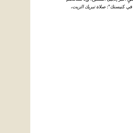
يش في كنيستك":
صلاة تبريك الزيت
،