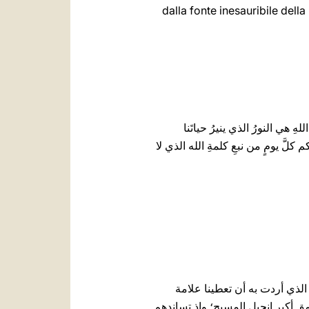
dalla ‎fonte ‎inesauribile della
ِ هي النورُ الذي ينيرُ حياتَنا
م كلَّ يومٍ من نبعِ كلمةِ الله الذي لا
 الذي أردت به أن تعطينا علامة
مقٍ أكبر إنجيل المسيح؛ وإذ تساندهم