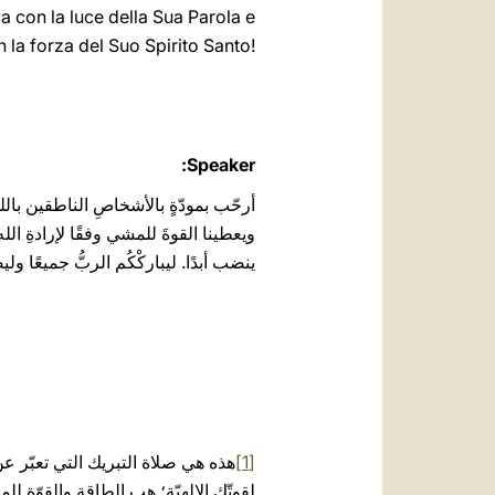
 ‎via con la luce della Sua Parola e
la forza ‎del Suo Spirito Santo!‎‎‎‎‎‎‎‎‎‎‎‎‎‎‎‎‎‎
Speaker:
أرحّب بمودّةٍ بالأشخاصِ الناطقين باللغة
ويعطينا القوةَ للمشي وفقًا لإرادةِ الله،
ينضب أبدًا. ليباركْكُم ‏الربُّ ‏‏جميعًا 
[1]
هذه هي صلاة التبريك التي تعبّر ع
لقوتّك الإلهيّة؛ هبِ الطاقة والقوّة 