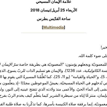
علامة الإيمان المسيحي
الأربعاء 25 أبريل/نيسان 2018‏
ساحة القدّيس بطرس
]
Multimedia
[
خير!
 على ضوء كلمة الله.
لمعموديّة ويجعلهم يؤمنون: "المعموديّة هي بطريقة خاصة
سرّ الإيمان
لأ
سة الكاثوليكية
، عدد 1236). والإيمان هو تسليم الذات للربّ يسوع، الذي 
أَبَديَّة" (يو 4، 14)، و"نور العالم" (يو 9، 5)، و"الحياة والقيامة" (يو 11، 25)
تُدخلهم في الحياة المسيحيّة. يعيشُ الموعوظين مجدّدًا -إذ يتعلّمون 
شى إلى الماء الحيّ، والأعمى منذ ولادته الذي تتفتح عينيه إلى النور، ول
 بإيمان، منتزعًا إياه من سيطرة الشرير كيما يتعلّم كيف يخدم الربّ بفرح 
موديّة، إنما برفقة صلاة الكنيسة بأسرها، كما تذكّرنا به صلاة
طلبة الق