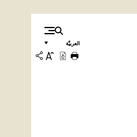
العربيَّة
FRANÇAIS
ENGLISH
ITALIANO
PORTUGUÊS
ESPAÑOL
DEUTSCH
POLSKI