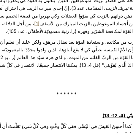
سحة على الصدر بزيت الموعوظين، الذين "ينالون به القوّة كي يكفروا با
ة تبريك الزيت
، المقدّمة، عدد 3). إنّ إحدى ميزات الزيت هي اخ
دهن ذواتهم بالزيت كي يقوّوا العضلات وكي يهربوا من قبضة الخصم بسهو
دهن أجساد الموعوظين بالزيت المبارك من الأسقف
[1]
، من أجل الدلالة، 
قوّة لمكافحة الشرّير وقهره (را.
رتبة معموديّة الأطفال
، عدد 105).
وب من مكائده، واستعادة القوّة بعد نضال مرهق، ولكن علينا أن نعلم أن
وأن الأمّ الكنيسة تصلّي كي لا يقع أبناؤها، الذين ولدوا مجدّدًا بالمعموديّة
القدّيس بولس: "أَستَطيعُ كُلَّ شيَءٍ بِذاكَ الَّذي يُقوِّيني" (فل 4، 13). يمكننا ال
* * * * * *
- 13)
ا أُحسِنُ العَيشَ في اليُسْر. ففي كُلِّ وقْتٍ وفي كُلِّ شَيءٍ تَعَلَّمتُ أَن أَ