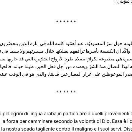
يُقوِّيني".
* * * * * *
يمه حول سرّ المعموديّة، عند أهمّية كلمة الله في إنارة الذين ‏يتحضّرون 
. وأكّد أن الكنيسة بأسرها ‏ترافقهم بصلاتها خلال مسيرتهم ولا سيما في ن
يرة هي مطبوعة تكرارًا بصلاة طرد الأرواح الشرّيرة التي قد حاربها يسو
ّله لهذا النضال ضدّ الشرّ ويعضده من أجل فعل الخير،‏ طيلة حياته. فالحيا
ر الموعوظين على غرار ‏المصارعين قديمًا، والذي هو في الوقت عينه 
* * * * * *
ellegrini di lingua araba,‎in ‎‎‎‎particolare ‎a ‎quelli ‎provenient
‎Medio Oriente. ‎‏‎ La ‎‏Parola‏ ‏di Dio ‎‏er camminare secondo ‎la volontà di Dio. Essa è il
 la nostra spada ‎tagliente contro il ‎maligno e i suoi servi. D