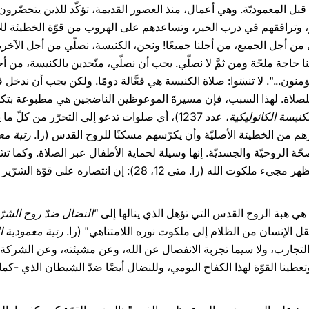
المعموديّة. وهي أعمال، منذ العصور القديمة، تؤكّد للذين يتحضّرون لل
، وترافقهم في درب الخير، وتساعدهم على الهروب من قوّة الخطيئة للانت
 من أجل الجميع، من أجلنا جميعًا! ونحن، الكنيسة، نصلّي من أجل الآخ
ا حاجة ملحّة ومن ثمَّ لا نصلّي. يجب أن نصلّي، متّحدين بالكنيسة، من أ
منون...". لا تنسَوا: صلاة الكنيسة هي فعَّالة دومًا. ولكن يجب أن ندخل
صلاة. لهذا السبب، فإن مسيرةَ الموعوظين الناضجين هي مطبوعة بتكرار
كنيسة الكاثوليكية
، عدد 1237)، أي صلوات تدعو إلى التحرّر من كلّ 
ّرهم من الخطيئة الأصليّة وأن يكرّسهم مسكنًا للروح القدس (را.
رتبة مع
ة الروحيّة والجسديّة. إنها وسيلة لحماية الأطفال عبر الصلاة. وكما تش
حارب الأرواح الشريرة وطردها كي يظهر مجيء ملكوت الله (را. متى 12، 
 هي هبة الروح القدس التي تؤهل الذي ينالها إلى
"النضال ضدّ روح الشرّ
قل الإنسان من الظلام إلى ملكوت نوره اللامتناهي" (را.
رتبة معمودية 
التجارب، ولا سيما تجربة الانفصال عن الله، وعن مشيئته، وعن الشركة 
نا، وتعطينا القوّة لهذا الكفاح اليومي، وللنضال أيضًا ضدّ الشيطان الذي