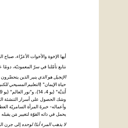
أيها الإخوة والأخوات الأعزّاء، صباح ال
نتابع تأمّلنا في سرّ المعموديّة، دومًا
الإنجيل هو الذي ينير
الذين يتحضّرون ل
حياة الإيمان" (
التعليم المسيحي للكني
وشك الحصول على أسرار التنشئة التي 
وأعماله- خبرةَ المرأة السامريّة العط
يحمل في ذاته القوّة لتغيير مَن يقبله
لا يذهب المرء أبدًا لوحده
إلى جرن المع