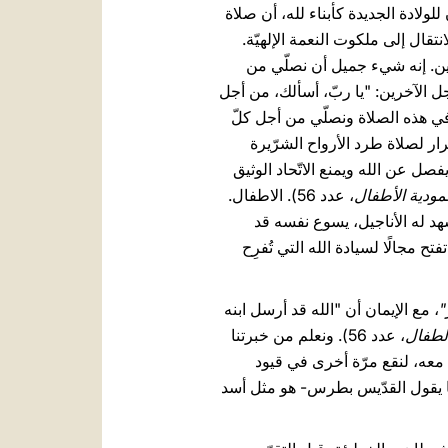
ولادة الجديدة كأبناء لله، أن صلاة
قال إلى ملكوت النعمة الإلهيّة.
رين. إنه شيء جميل أن نصلّي من
جل الآخرين: "يا ربّ، أسألك، من أجل
 في هذه الصلاة ونصلّي من أجل كلّ
 لصلاة طرد الأرواح الشرّيرة
ما يفصل عن الله ويمنع الاتّحاد الوثيق
مودية الأطفال
، عدد 56). الاطفال.
هد له الأناجيل، يسوع نفسه قد
28): إن انتصاره على قوّة الشرّير تفتح مجالًا لسيادة الله التي تُفرِح
"
، مع الإيمان أن "الله قد أرسل ابنه
الطفال
، عدد 56). ونعلم من خبرتنا
معه، لنقع مرّة أخرى في قيود
 -كما يقول القدّيس بطرس- هو مثل أسد