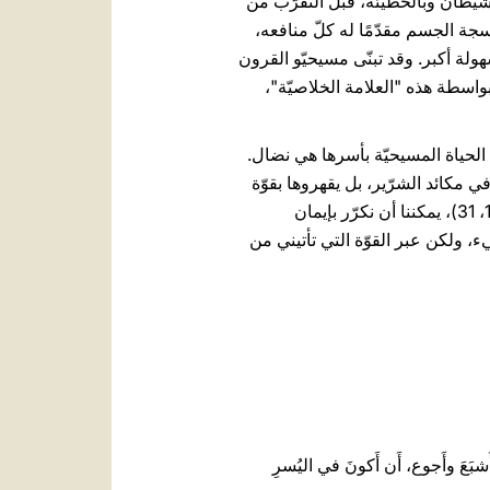
لشيطان وبالخطيئة، قبل التقرّب من
تراق أنسجة الجسم مقدّمًا له كلّ منافعه،
لة أكبر. وقد تبنّى مسيحيّو القرون
بواسطة هذه "العلامة الخلاصيّة"،
 الحياة المسيحيّة بأسرها هي نضال.
، في مكائد الشرّير، بل يقهروها بقوّة
فصح المسيح. نحن أيضًا، وقد استمدّينا القوّة من الربّ القائم من الموت، والذي هزم سيّد هذا العالم (را. يو 12، 31)، يمكننا أن نكرّر بإيمان
انتصار جميعًا، الانتصار في كلّ شيء، ولكن عبر القوّة التي تأتيني من
شبَعَ وأَجوع، أَن أَكونَ في اليُسرِ