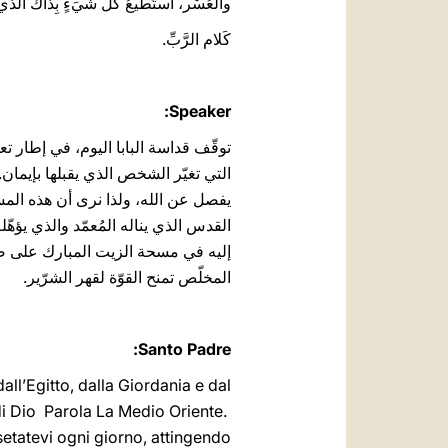
والعُسْر، أَستَطيعُ كُلَّ شيَءٍ بِذاكَ الَّذي 
كَلام الرَّبِّ.
Speaker:
توقّف قداسة البابا اليوم، في إطار تعل
التي تغيّر الشخص الذي يقبلها‏ بإيمان
يفصل عن الله، ولذا نرى أن هذه ‏المس
‏القدس الذي يناله المُعمّد والذي يؤه
إليه في مسحة الزيت المبارك على صد
المخلّص تمنح القوّة لقهر الشرّير.
Santo Padre:
i dall’Egitto, dalla Giordania e dal
issetatevi ogni giorno, attingendo