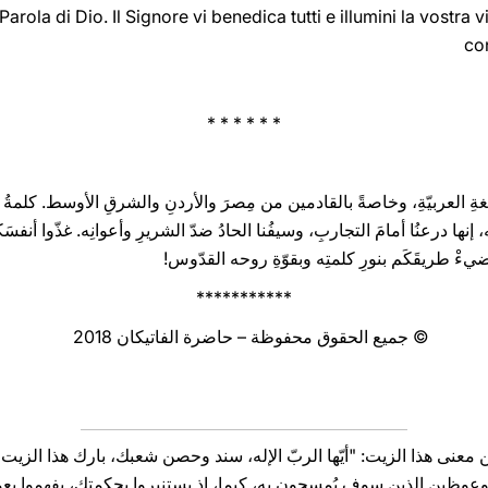
 Parola di Dio. Il ‎Signore ‎vi ‎benedica ‎tutti ‎e illumini la vostra
con 
* * * * * *
ِ العربيّةِ، وخاصةً بالقادمين من مِصرَ والأردنِ والشرقِ الأوسط. كلمةُ الله
 إنها درعنُا أمامَ التجاربِ، وسيفُنا الحادُ ضدّ الشريرِ وأعوانِه. غذّوا أنفسَك
وليضيءْ طريقَكَم بنورِ كلمتِه وبقوّةِ روحه القدّوس!
***********
© جميع الحقوق محفوظة – حاضرة الفاتيكان 2018
ن معنى هذا الزيت: "أيّها الربّ الإله، سند وحصن شعبك، بارك هذا الزيت
للموعوظين الذين سوف يُمسحون به، كيما، إذ يستنيروا بحكمتك، يفهموا بع