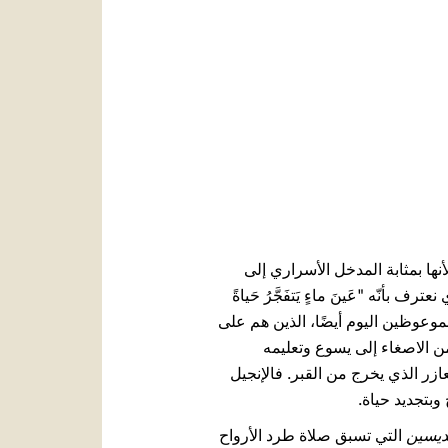
العربيّة
中文
LATINE
نها بمثابة المدخل الأسراري إلى
نعترف بأنّه "عَينَ ماءٍ يَتفَجَّرُ حَياةً
، كما تُعَلِّمُنا المسيرةُ التي يقوم بها الموعوظين اليوم أيضًا، الذين هم على
من الاصغاء إلى يسوع وتعليمه
عازر الذي يخرج من القبر. فالإنجيل
وبتجديد حياة.
ديسين
التي تسبق صلاة طرد الأرواح