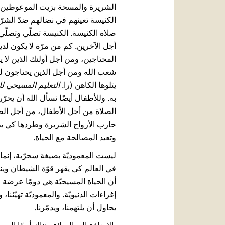
الشريرة والمسحة بزيت الموعوظين قبل 
الكنيسة تعينهم في نضالهم ضدّ الشرّ
صلاة الكنيسة. الكنيسة تصلّي وتصلّي
أجل الآخرين. كم من مرّة لا يكون لدين
المحتاجين، ومن أجل أولئك الذين لا يؤ
شعب الله ومن أجل الذين يحتاجون لل
يتلوها الكاهن (را.
التعليم المسيحي لل
به. وللأطفال أيضًا نسأل الله أن يحر
الصلاة من أجل الأطفال، من أجل الصحّ
وتعيد المصالحة مع الحياة.
ليست المعموديّة بصيغة سحرّية، إنما
في العالم كي يقهر قوّة الشيطان وين
أن الحياة المسيحيّة هي دومًا عرضة 
إغراءات الدنيويّة. والمعموديّة تهيّئ
يحاول أن يلتهمنا، ويدمّرنا.