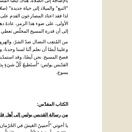
بالإضافة إلى الصلاة، هناك أيضًا الم
"النبع" والميلاد إلى حياة جديدة" (
صلا
لذا فقد اعتاد المصارعون القدم على 
الأولى، على ضوء هذا الرمز، عادةَ 
إلى أن قدرة المسيح المخلّص تعطي ال
من المُتعِب النضال ضدّ الشرّ، والهر
وعلينا أيضًا أن نعلم أنّنا لسنا وحدنا، 
يسوع.
الكتاب المقدّس:‏
مِن رسالة القديس بولس إلى أهل فليبّي (4، 12
يا أخوتي "أُحسِنُ العَيشَ في الحُرْمان كم