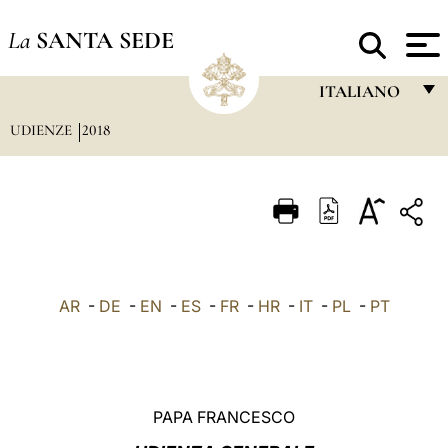
La
SANTA SEDE
ITALIANO
UDIENZE
2018
FRANÇAIS
ENGLISH
ITALIANO
PORTUGUÊS
ESPAÑOL
AR
-
DE
-
EN
-
ES
-
FR
-
HR
-
IT
-
PL
-
PT
DEUTSCH
POLSKI
العربيّة
PAPA FRANCESCO
中文