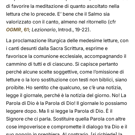
di favorire la meditazione di quanto ascoltato nella
lettura che lo precede. E’ bene che il Salmo sia
valorizzato con il canto, almeno nel ritornello (cfr
OGMR
, 61
;
Lezionario
, Introd., 19-22).
La proclamazione liturgica delle medesime letture, con
i canti desunti dalla Sacra Scrittura, esprime e
favorisce la comunione ecclesiale, accompagnando il
cammino di tutti e di ciascuno. Si capisce pertanto
perché alcune scelte soggettive, come l’omissione di
letture o la loro sostituzione con testi non biblici, siano
proibite. Ho sentito che qualcuno, se c’è una notizia,
legge il giornale, perché è la notizia del giorno. No! La
Parola di Dio è la Parola di Dio! Il giornale lo possiamo
leggere dopo. Ma lì si legge la Parola di Dio. È il
Signore che ci parla. Sostituire quella Parola con altre
cose impoverisce e compromette il dialogo tra Dio e il
suo popolo in preghiera. Al contrario, [si richiede] la