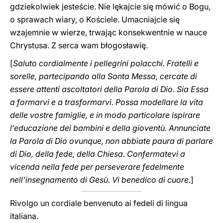
gdziekolwiek jesteście. Nie lękajcie się mówić o Bogu,
o sprawach wiary, o Kościele. Umacniajcie się
wzajemnie w wierze, trwając konsekwentnie w nauce
Chrystusa. Z serca wam błogosławię.
[
Saluto cordialmente i pellegrini polacchi. Fratelli e
sorelle, partecipando alla Santa Messa, cercate di
essere attenti ascoltatori della Parola di Dio. Sia Essa
a formarvi e a trasformarvi. Possa modellare la vita
delle vostre famiglie, e in modo particolare ispirare
l’educazione dei bambini e della gioventù. Annunciate
la Parola di Dio ovunque, non abbiate paura di parlare
di Dio, della fede, della Chiesa. Confermatevi a
vicenda nella fede per perseverare fedelmente
nell’insegnamento di Gesù. Vi benedico di cuore
.]
Rivolgo un cordiale benvenuto ai fedeli di lingua
italiana.