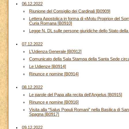
06.12.2022
Riunione del Consiglio dei Cardinali [B0909]
Lettera Apostolica in forma di «Motu Proprio» del So
Curia Romana [B0910]
Legge N. DL sulle persone giuridiche dello Stato della
07.12.2022
L’Udienza Generale [B0912]
Comunicato della Sala Stampa della Santa Sede circa l
Le Udienze [B0914]
Rinunce e nomine [B0914]
08.12.2022
Le parole del Papa alla recita dell’Angelus [B0915]
Rinunce e nomine [B0916]
Visita alla “Salus Populi Romani” nella Basilica di S
Spagna [B0917]
09.12.2022