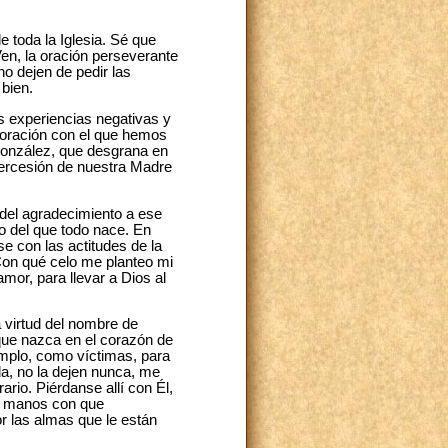
 toda la Iglesia. Sé que
en, la oración perseverante
no dejen de pedir las
 bien.
as experiencias negativas y
a oración con el que hemos
 González, que desgrana en
ntercesión de nuestra Madre
del agradecimiento a ese
so del que todo nace. En
e con las actitudes de la
Con qué celo me planteo mi
mor, para llevar a Dios al
a virtud del nombre de
 que nazca en el corazón de
mplo, como víctimas, para
da, no la dejen nunca, me
rio. Piérdanse allí con Él,
r, manos con que
or las almas que le están