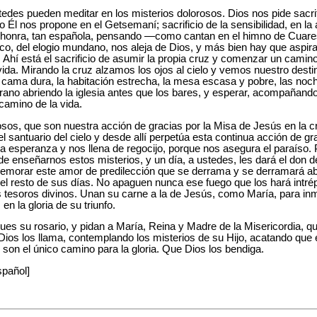
tedes pueden meditar en los misterios dolorosos. Dios nos pide sacrifi
o Él nos propone en el Getsemaní; sacrificio de la sensibilidad, en 
e la honra, tan española, pensando —como cantan en el himno de Cuar
mico, del elogio mundano, nos aleja de Dios, y más bien hay que aspir
r. Ahí está el sacrificio de asumir la propia cruz y comenzar un cam
 vida. Mirando la cruz alzamos los ojos al cielo y vemos nuestro desti
la cama dura, la habitación estrecha, la mesa escasa y pobre, las noc
ano abriendo la iglesia antes que los bares, y esperar, acompañando
camino de la vida.
osos, que son nuestra acción de gracias por la Misa de Jesús en la c
el santuario del cielo y desde allí perpetúa esta continua acción de gr
a esperanza y nos llena de regocijo, porque nos asegura el paraíso. P
de enseñarnos estos misterios, y un día, a ustedes, les dará el don d
memorar este amor de predilección que se derrama y se derramará 
el resto de sus días. No apaguen nunca ese fuego que los hará intré
 tesoros divinos. Unan su carne a la de Jesús, como María, para inm
 en la gloria de su triunfo.
es su rosario, y pidan a María, Reina y Madre de la Misericordia, qu
Dios los llama, contemplando los misterios de su Hijo, acatando que 
z son el único camino para la gloria. Que Dios los bendiga.
spañol]