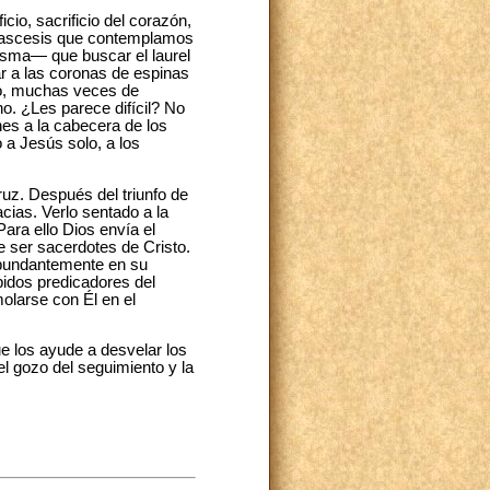
cio, sacrificio del corazón,
la ascesis que contemplamos
esma— que buscar el laurel
ar a las coronas de espinas
ino, muchas veces de
no. ¿Les parece difícil? No
hes a la cabecera de los
 a Jesús solo, a los
ruz. Después del triunfo de
acias. Verlo sentado a la
ara ello Dios envía el
e ser sacerdotes de Cristo.
abundantemente en su
pidos predicadores del
olarse con Él en el
e los ayude a desvelar los
el gozo del seguimiento y la