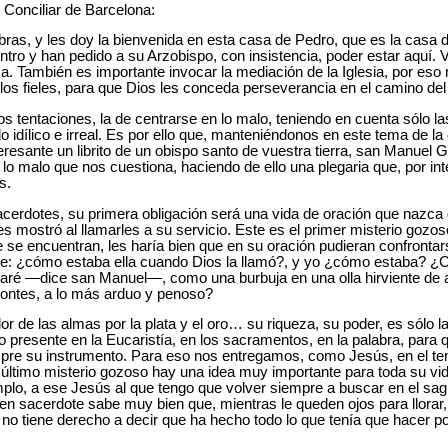
Conciliar de Barcelona:
as, y les doy la bienvenida en esta casa de Pedro, que es la casa de
o y han pedido a su Arzobispo, con insistencia, poder estar aquí. V
ca. También es importante invocar la mediación de la Iglesia, por eso 
los fieles, para que Dios les conceda perseverancia en el camino del
s tentaciones, la de centrarse en lo malo, teniendo en cuenta sólo l
o idílico e irreal. Es por ello que, manteniéndonos en este tema de l
esante un librito de un obispo santo de vuestra tierra, san Manuel
 lo malo que nos cuestiona, haciendo de ello una plegaria que, por i
s.
erdotes, su primera obligación será una vida de oración que nazca 
s mostró al llamarles a su servicio. Este es el primer misterio gozo
 se encuentran, les haría bien que en su oración pudieran confrontars
e: ¿cómo estaba ella cuando Dios la llamó?, y yo ¿cómo estaba? ¿
zaré —dice san Manuel—, como una burbuja en una olla hirviente de a
ontes, a lo más arduo y penoso?
 de las almas por la plata y el oro… su riqueza, su poder, es sólo l
lo presente en la Eucaristía, en los sacramentos, en la palabra, para
mpre su instrumento. Para eso nos entregamos, como Jesús, en el te
l último misterio gozoso hay una idea muy importante para toda su vi
mplo, a ese Jesús al que tengo que volver siempre a buscar en el sagra
buen sacerdote sabe muy bien que, mientras le queden ojos para llora
r, no tiene derecho a decir que ha hecho todo lo que tenía que hacer p