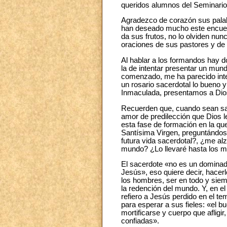
queridos alumnos del Seminario 
Agradezco de corazón sus palabr
han deseado mucho este encuentr
da sus frutos, no lo olviden nun
oraciones de sus pastores y de 
Al hablar a los formandos hay do
la de intentar presentar un mund
comenzado, me ha parecido inter
un rosario sacerdotal lo bueno y
Inmaculada, presentamos a Dio
Recuerden que, cuando sean sac
amor de predilección que Dios le
esta fase de formación en la que
Santísima Virgen, preguntándos
futura vida sacerdotal?, ¿me al
mundo? ¿Lo llevaré hasta los m
El sacerdote «no es un dominador
Jesús», eso quiere decir, hacer
los hombres, ser en todo y sie
la redención del mundo. Y, en e
refiero a Jesús perdido en el te
para esperar a sus fieles: «el 
mortificarse y cuerpo que afligi
confiadas».