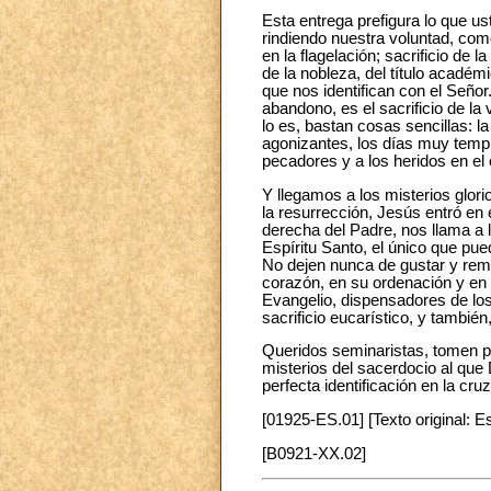
Esta entrega prefigura lo que us
rindiendo nuestra voluntad, com
en la flagelación; sacrificio d
de la nobleza, del título acadé
que nos identifican con el Seño
abandono, es el sacrificio de la
lo es, bastan cosas sencillas: 
agonizantes, los días muy tempr
pecadores y a los heridos en el 
Y llegamos a los misterios glori
la resurrección, Jesús entró en 
derecha del Padre, nos llama a l
Espíritu Santo, el único que pue
No dejen nunca de gustar y re
corazón, en su ordenación y en 
Evangelio, dispensadores de los
sacrificio eucarístico, y también,
Queridos seminaristas, tomen pu
misterios del sacerdocio al que 
perfecta identificación en la cru
[01925-ES.01] [Texto original: E
[B0921-XX.02]