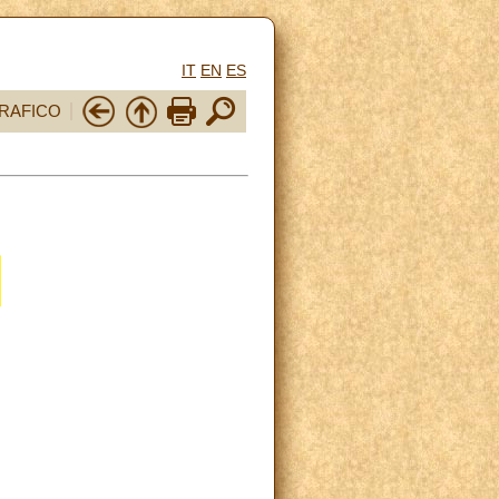
IT
EN
ES
RAFICO