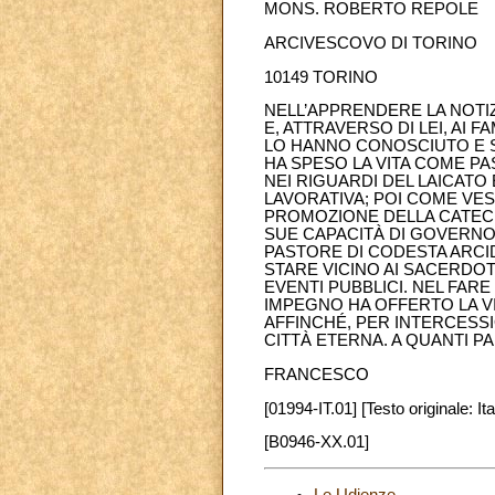
MONS. ROBERTO REPOLE
ARCIVESCOVO DI TORINO
10149 TORINO
NELL’APPRENDERE LA NOTI
E, ATTRAVERSO DI LEI, AI 
LO HANNO CONOSCIUTO E ST
HA SPESO LA VITA COME P
NEI RIGUARDI DEL LAICATO 
LAVORATIVA; POI COME VES
PROMOZIONE DELLA CATECH
SUE CAPACITÀ DI GOVERNO
PASTORE DI CODESTA ARCID
STARE VICINO AI SACERDOT
EVENTI PUBBLICI. NEL FAR
IMPEGNO HA OFFERTO LA VI
AFFINCHÉ, PER INTERCESSI
CITTÀ ETERNA. A QUANTI P
FRANCESCO
[01994-IT.01] [Testo originale: Ita
[B0946-XX.01]
Le Udienze