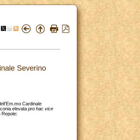
inale Severino
 dell’Em.mo Cardinale
iaconia elevata
pro hac vice
o Repole: