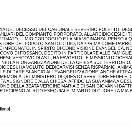
ZIA DEL DECESSO DEL CARDINALE SEVERINO POLETTO, DESI
FAMILIARI DEL COMPIANTO PORPORATO, ALL’ARCIDIOCESI DI T
IMATO, IL MIO CORDOGLIO E LA MIA VICINANZA. PENSO A 
ASTORE DEL POPOLO SANTO DI DIO, DAPPRIMA COME PARRO
E IMPEGNATO, IN SPIRITO DI CONDIVISIONE EVANGELICA, NE
COVO DI FOSSANO, DEDITO IN PARTICOLARE ALLE FAMIGLIE, 
ESI; VESCOVO DI ASTI, HA FAVORITO LE MISSIONI DIOCE
 NELLA RIORGANIZZAZIONE DELLA CHIESA SUL TERRITORIO.
IOCESI, HA VOLUTO DEDICARVISI SENZA RISPARMIO, ANIMA
I E DI DARE SLANCIO ALL’EVANGELIZZAZIONE, ANCHE ATTRA
E MEMORIA DEL MINISTERO DI QUESTO SERVITORE FEDELE, 
TA AL SIGNORE E ALLA CHIESA, AFFIDO LA SUA ANIMA A GE
ONE DELLA BEATA VERGINE MARIA E DI SAN GIOVANNI BATTI
ARTECIPANO AL RITO ESEQUIALE IMPARTO DI CUORE LA MIA 
liano]