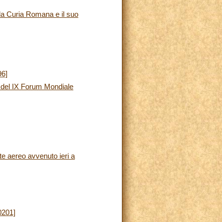
la Curia Romana e il suo
96]
e del IX Forum Mondiale
te aereo avvenuto ieri a
0201]