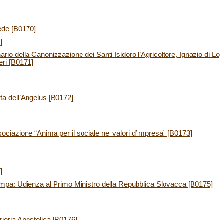
ede [B0170]
]
rio della Canonizzazione dei Santi Isidoro l’Agricoltore, Ignazio di 
eri [B0171]
ita dell’Angelus [B0172]
ociazione “Anima per il sociale nei valori d’impresa” [B0173]
]
mpa: Udienza al Primo Ministro della Repubblica Slovacca [B0175]
zieria Apostolica [B0176]