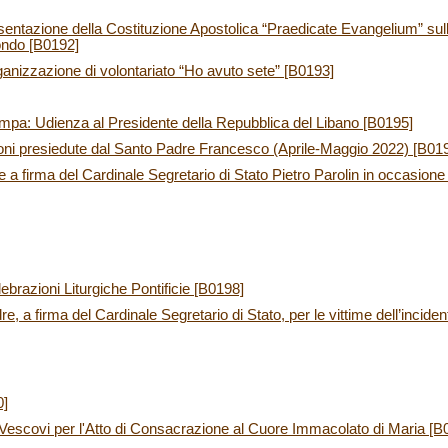
entazione della Costituzione Apostolica “Praedicate Evangelium” sul
ondo [B0192]
anizzazione di volontariato “Ho avuto sete” [B0193]
mpa: Udienza al Presidente della Repubblica del Libano [B0195]
ioni presiedute dal Santo Padre Francesco (Aprile-Maggio 2022) [B01
a firma del Cardinale Segretario di Stato Pietro Parolin in occasion
lebrazioni Liturgiche Pontificie [B0198]
 a firma del Cardinale Segretario di Stato, per le vittime dell’inciden
0]
 Vescovi per l'Atto di Consacrazione al Cuore Immacolato di Maria [B