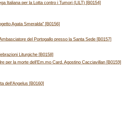
a Italiana per la Lotta contro i Tumori (LILT) [B0154]
ogetto Agata Smeralda” [B0156]
l’Ambasciatore del Portogallo presso la Santa Sede [B0157]
elebrazioni Liturgiche [B0158]
e per la morte dell’Em.mo Card. Agostino Cacciavillan [B0159]
ita dell’Angelus [B0160]