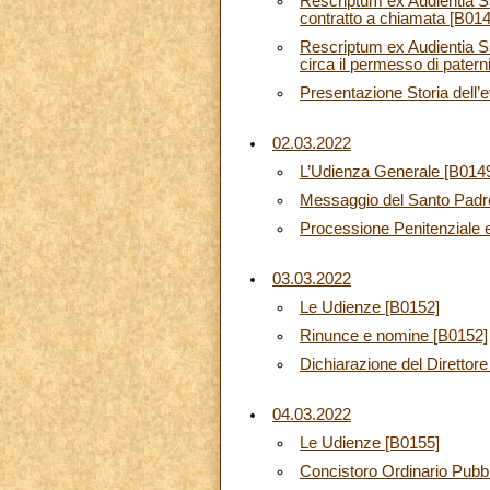
Rescriptum ex Audientia Ss
contratto a chiamata [B014
Rescriptum ex Audientia Ss.
circa il permesso di patern
Presentazione Storia dell’
02.03.2022
L’Udienza Generale [B014
Messaggio del Santo Padre 
Processione Penitenziale 
03.03.2022
Le Udienze [B0152]
Rinunce e nomine [B0152]
Dichiarazione del Direttor
04.03.2022
Le Udienze [B0155]
Concistoro Ordinario Pubbl