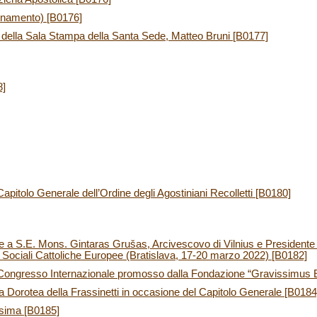
ornamento) [B0176]
e della Sala Stampa della Santa Sede, Matteo Bruni [B0177]
8]
Capitolo Generale dell’Ordine degli Agostiniani Recolletti [B0180]
 a S.E. Mons. Gintaras Grušas, Arcivescovo di Vilnius e President
te Sociali Cattoliche Europee (Bratislava, 17-20 marzo 2022) [B0182]
l Congresso Internazionale promosso dalla Fondazione “Gravissimus 
a Dorotea della Frassinetti in occasione del Capitolo Generale [B0184
sima [B0185]