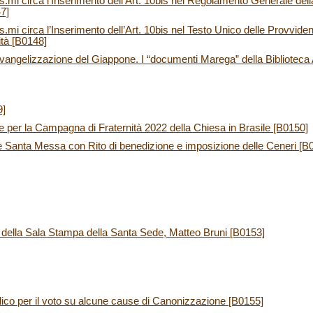
.mi circa l’Inserimento dell’Art. 10bis nel Regolamento Generale dell
7]
mi circa l’Inserimento dell’Art. 10bis nel Testo Unico delle Provvide
ità [B0148]
evangelizzazione del Giappone. I “documenti Marega” della Biblioteca
9]
per la Campagna di Fraternità 2022 della Chiesa in Brasile [B0150]
e Santa Messa con Rito di benedizione e imposizione delle Ceneri [B
e della Sala Stampa della Santa Sede, Matteo Bruni [B0153]
ico per il voto su alcune cause di Canonizzazione [B0155]