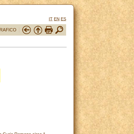
IT
EN
ES
RAFICO