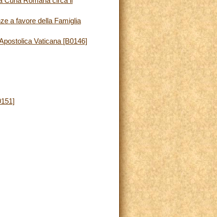
a Curia Romana circa il
nze a favore della Famiglia
 Apostolica Vaticana [B0146]
0151]