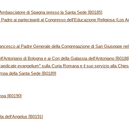
ll’Ambasciatore di Spagna presso la Santa Sede [B0185]
Padre ai partecipanti al Congresso dell’Educazione Religiosa (Los 
rancesco al Padre Generale della Congregazione di San Giuseppe nel
l’Antoniano di Bologna e ai Cori della Galassia dell’Antoniano [B0188
raedicate evangelium” sulla Curia Romana e il suo servizio alla Chie
ampa della Santa Sede [B0189]
mpa [B0190]
ita dell’Angelus [B0191]