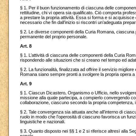
§ 1. Per il buon funzionamento di ciascuna delle
componenti
rettitudine,
chi vi opera sia qualificato. Ciò comporta profes
a prestare la propria attività. Essa si forma e si acquisisc
necessario che fin dall’inizio
si riscontri un’adeguata prepar
§ 2. Le diverse componenti della Curia Romana, ciascuna
permanente del proprio personale.
Art. 8
§ 1. L’attività di ciascuna delle componenti della Curia Roma
rispondendo alle situazioni che si creano nel tempo ed adatt
§ 2. La funzionalità, finalizzata ad offrire il servizio miglior
Romana siano sempre pronti a svolgere la propria opera
a
Art. 9
§ 1. Ciascun Dicastero, Organismo o Ufficio, nello svolgere 
missione alla quale partecipa, a compierlo convergendo con 
collaborazione, ciascuno secondo la propria competenza, in
§ 2. Tale convergenza sia attuata anche all’interno di ciasc
ruolo in modo che l’operosità di ciascuno favorisca un funzion
linguistiche e nazionali.
§ 3. Quanto disposto nei §§ 1 e 2 si riferisce altresì alla Seg
papale.