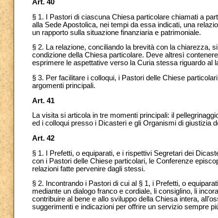
Art. 40
§ 1. I Pastori di ciascuna Chiesa particolare chiamati a par
alla Sede Apostolica, nei tempi da essa indicati, una relazio
un rapporto sulla situazione finanziaria e patrimoniale.
§ 2. La relazione, conciliando la brevità con la chiarezza, s
condizione della Chiesa particolare. Deve altresì contenere u
esprimere le aspettative verso la Curia stessa riguardo al 
§ 3. Per facilitare i colloqui, i Pastori delle Chiese particolar
argomenti principali.
Art. 41
La visita si articola in tre momenti principali: il pellegrinag
ed i colloqui
presso i Dicasteri e gli Organismi di giustizia
Art. 42
§ 1.
I Prefetti, o equiparati, e i rispettivi Segretari dei Dica
con i Pastori delle Chiese particolari, le Conferenze episco
relazioni fatte pervenire dagli stessi.
§ 2. Incontrando
i Pastori di cui al § 1, i Prefetti, o equipara
mediante un dialogo franco e cordiale, li consiglino, li inco
contribuire al bene e allo sviluppo della Chiesa intera, all’
suggerimenti e indicazioni per offrire un servizio sempre pi