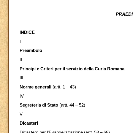
PRAEDI
INDICE
I
Preambolo
II
Principi e Criteri per il servizio della Curia Romana
III
Norme generali
(artt. 1 – 43)
IV
Segreteria di Stato
(artt. 44 – 52)
V
Dicasteri
Dicastero per l’Evangelizzazione (artt. 53 – 68)