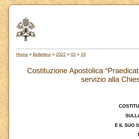
Home
>
Bollettino
>
2022
>
03
>
19
Costituzione Apostolica “Praedica
servizio alla Chi
COSTIT
SULL
E IL SUO 