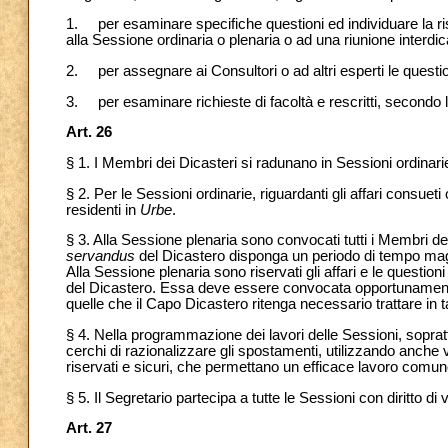
1. per esaminare specifiche questioni ed individuare la r
alla Sessione ordinaria o plenaria o ad una riunione interdi
2. per assegnare ai Consultori o ad altri esperti le questi
3. per esaminare richieste di facoltà e rescritti, secondo
Art. 26
§ 1. I Membri dei Dicasteri si radunano in Sessioni ordinarie
§ 2. Per le Sessioni ordinarie, riguardanti gli affari consuet
residenti in
Urbe
.
§ 3. Alla Sessione plenaria sono convocati tutti i Membri de
servandus
del Dicastero disponga un periodo di tempo mag
Alla Sessione plenaria sono riservati gli affari e le question
del Dicastero. Essa deve essere convocata opportunamente a
quelle che il Capo Dicastero ritenga necessario trattare in 
§ 4. Nella programmazione dei lavori delle Sessioni, soprattu
cerchi di razionalizzare gli spostamenti, utilizzando anch
riservati e sicuri, che permettano un efficace lavoro comun
§ 5. Il Segretario partecipa a tutte le Sessioni con diritto di 
Art. 27