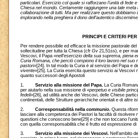
particolari. Esercizio col quale si rafforzano l’unità di fed
Chiesa nel mondo. Certamente raggiungere una tale meta no
collaborazione di tutti. Ma per realizzare questo dobbiamo in
implorando nella preghiera il dono dell’autentico discernim
PRINCIPI E CRITERI PE
Per rendere possibile ed efficace la missione pastorale de
sollecitudine per tutta la Chiesa (cfr
Gv
21,51ss), e per mante
Vescovi, il Papa
«nell’esercizio della sua suprema, piena ed
Curia Romana, che perciò compiono il loro lavoro nel suo no
pastori»
[24]. In tal modo la Curia è al servizio del Papa e d
vivente»
[25]. La Curia esercita questo servizio ai Vescovi ne
quanto
successori degli Apostoli
1.
Servizio alla missione del Papa.
La Curia Romana 
per aiutarlo nella sua missione di
«perpetuo e visibile princ
fedeli»
[26], ad utilità anche dei Vescovi, delle Chiese partic
continentali, delle Strutture gerarchiche orientali e
di altre 
2.
Corresponsabilità nella
communio
.
Questa riforma
lasciare alla competenza dei Pastori la facoltà di risolvere 
questioni che conoscono bene
[29] e che non toccano l’uni
con quella corresponsabilità che è frutto ed espressione di
3.
Servizio alla missione dei Vescovi.
Nell’ambito de