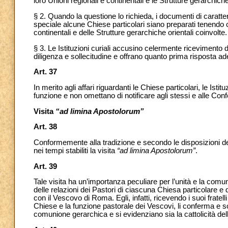
loro Unioni regionali e continentali e le Strutture gerarchiche
§ 2. Quando la questione lo richieda, i documenti di caratt
speciale alcune Chiese particolari siano preparati tenendo c
continentali e delle Strutture gerarchiche orientali coinvolte.
§ 3. Le Istituzioni curiali accusino celermente ricevimento d
diligenza e sollecitudine e offrano quanto prima risposta a
Art. 37
In merito agli affari riguardanti le Chiese particolari, le Istit
funzione e non omettano di notificare agli stessi e alle Conf
Visita
“ad limina Apostolorum”
Art. 38
Conformemente alla tradizione e secondo le disposizioni de
nei tempi stabiliti la visita
“ad limina Apostolorum”
.
Art. 39
Tale visita ha un’importanza peculiare per l’unità e la comun
delle relazioni dei Pastori di ciascuna Chiesa particolare e
con il Vescovo di Roma. Egli, infatti, ricevendo i suoi fratell
Chiese e la funzione pastorale dei Vescovi, li conferma e sost
comunione gerarchica e si evidenziano sia la cattolicità del