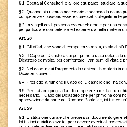
§ 1. Spetta ai Consultori, e ai loro equiparati, studiare la que
§ 2. Quando sia ritenuto necessario e secondo la natura propr
competenze - possono essere convocati collegialmente per e
§ 3. In singoli casi, possono essere chiamate per una con
per particolare competenza ed esperienza nella materia che
Art. 28
§ 1. Gli affari, che sono di competenza mista, ossia di più
§ 2. Il Capo del Dicastero cui per primo è stata deferita la q
Dicastero coinvolto, per confrontare i vari punti di vista e 
§ 3. Nel caso in cui l’argomento lo richieda, la materia in 
Dicasteri coinvolti.
§ 4. Presiede la riunione il Capo del Dicastero che l’ha convo
§ 5. Per trattare quegli affari di competenza mista che ric
necessario, il Capo del Dicastero che per primo ha cominciat
approvazione da parte del Romano Pontefice, istituisce un
Art. 29
§ 1. L’Istituzione curiale che prepara un documento generale
Istituzioni curiali coinvolte, per ricevere eventuali osserva
confrontate le diverse prospettive e valutazioni, si possa 