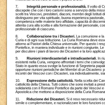
7.
Integrità personale e professionalità.
Il volto di C
discepole che con i loro carismi sono a servizio della miss
scelti tra Vescovi, presbiteri, diaconi, membri degli Istituti 
distinguono per vita spirituale, buona esperienza pastorale, 
competenza nelle materie loro affidate, capacità di discer
attenta cura alla scelta e alla formazione del personale, co
professionale di ciascuno.
8.
Collaborazione tra i Dicasteri.
La comunione e la pa
Curia e di ogni sua Istituzione. La Curia Romana deve esser
attorno ai
Pastori della Chiesa universale. Per questo i res
Pontefice, in maniera individuale e in riunioni congiunte. L
per discutere i piani di lavoro dei Dicasteri e la loro applica
9.
Riunioni interdicasteriali e intradicasteriali
. In r
esistenti nella Curia, vengono affrontati i temi che coinvolgon
Stato in quanto essa svolge la funzione di Segreteria papa
opportune riunioni periodiche dei Membri di un Dicastero: p
incontri dei Vescovi con i Dicasteri, sia individualmente, s
10.
Espressione della cattolicità.
Nella scelta dei Cardi
cattolicità della Chiesa. Tutti coloro che sono invitati a 
solidarietà con il Romano Pontefice da parte dei Vescovi e de
Apostolica che mettono a disposizione della Curia Romana qu
11.
Riduzione dei Dicasteri.
Si è reso necessario ridurr
simile o complementare, e razionalizzare le loro funzioni co