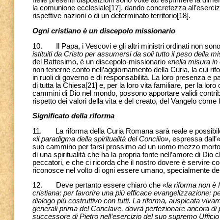
nelle presenti disposizioni sono volte ad esprimere la dimen
la comunione ecclesiale
[17], dando concretezza all’esercizi
rispettive nazioni o di un determinato territorio
[18].
Ogni cristiano è un discepolo missionario
10.
Il Papa, i Vescovi e gli altri ministri ordinati non so
istituiti da Cristo per assumersi da soli tutto il peso della 
del Battesimo, è un discepolo-missionario
«nella misura in
non tenerne conto nell’aggiornamento della Curia, la cui rif
in ruoli di governo e di responsabilità. La loro presenza e 
di tutta la Chiesa
[21] e, per la loro vita familiare, per la lor
cammini di Dio nel mondo, possono apportare validi contribut
rispetto dei valori della vita e del creato, del Vangelo come
Significato della riforma
11. La riforma della Curia Romana sarà reale e possibile 
«il paradigma della spiritualità del Concilio»
, espressa dall’
«
suo cammino per farsi prossimo ad un uomo mezzo morto ch
di una spiritualità che ha la propria fonte nell’amore di D
peccatori, e che ci ricorda che il nostro dovere è servire come 
riconosce nel volto di ogni essere umano, specialmente del
12. Deve pertanto essere chiaro che
«la riforma non è
cristiana; per favorire una più efficace evangelizzazione;
dialogo più costruttivo con tutti. La riforma, auspicata viv
generali prima del Conclave, dovrà perfezionare ancora di pi
successore di Pietro nell’esercizio del suo supremo Ufficio 