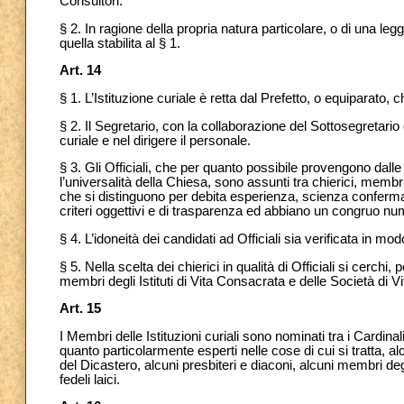
Consultori.
§ 2. In ragione della propria natura particolare, o di una le
quella stabilita al § 1.
Art. 14
§ 1. L’Istituzione curiale
è retta dal Prefetto,
o equiparato, ch
§ 2. Il Segretario, con la collaborazione del Sottosegretario o d
curiale e nel dirigere il personale.
§ 3. Gli Officiali, che per quanto possibile provengono dal
l’universalità della Chiesa, sono assunti tra chierici,
membri 
che si distinguono per debita esperienza, scienza confermata
criteri oggettivi e di trasparenza ed abbiano un congruo nume
§ 4. L’idoneità dei
candidati ad Officiali sia verificata in mo
§ 5. Nella scelta dei chierici in qualità di Officiali si cerchi
membri degli Istituti di Vita Consacrata e delle Società di Vi
Art. 15
I Membri delle Istituzioni curiali sono nominati tra i Cardinali
quanto particolarmente esperti nelle cose di cui si tratta, 
del Dicastero, alcuni presbiteri e diaconi, alcuni membri degl
fedeli laici.