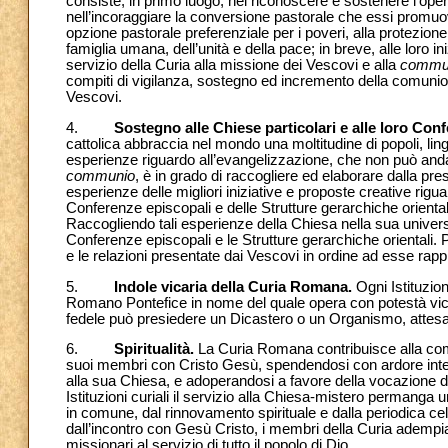
consiste, in primo luogo, nel riconoscere e sostenere l’ope
nell’incoraggiare la conversione pastorale che essi promuovon
opzione pastorale preferenziale per i poveri, alla protezione
famiglia umana, dell’unità e della pace; in breve, alle loro i
servizio della Curia alla missione dei Vescovi e alla
commu
compiti di vigilanza, sostegno ed incremento della comunione
Vescovi.
4.
Sostegno alle Chiese particolari e alle loro Conf
cattolica abbraccia nel mondo una moltitudine di popoli, lin
esperienze riguardo all’evangelizzazione, che non può andar
communio
, è in grado di raccogliere ed elaborare dalla pr
esperienze delle migliori iniziative e proposte creative rigua
Conferenze episcopali e delle Strutture gerarchiche oriental
Raccogliendo tali esperienze della Chiesa nella sua universa
Conferenze episcopali e le Strutture gerarchiche orientali. P
e le relazioni presentate dai Vescovi in ordine ad esse ra
5.
Indole vicaria della Curia Romana.
Ogni Istituzion
Romano Pontefice in nome del quale opera con potestà vica
fedele può presiedere un Dicastero o un Organismo, attesa 
6.
Spiritualità.
La Curia Romana contribuisce alla comun
suoi membri con Cristo Gesù, spendendosi con ardore interi
alla sua Chiesa, e adoperandosi a favore della vocazione di tu
Istituzioni curiali il servizio alla Chiesa-mistero permanga
in comune, dal rinnovamento spirituale e dalla periodica c
dall’incontro con Gesù Cristo, i membri della Curia adempi
missionari al servizio di tutto il popolo di Dio.