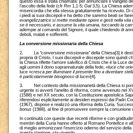
questo essa è stata chiamata: per annunciare il Vangelo del F
l’ascolto della fede (cfr
Rm
1,1-5;
Gal
3,5).
La Chiesa ademp
misericordia che ella stessa gratuitamente ha ricevuto. Di 
i piedi ai suoi discepoli e ha detto che saremo beati se far
evangelizzatrice si mette mediante opere e gesti nella vita qu
se è necessario, e assume la vita umana, toccando la carne
adempie al comando del Signore, il quale chiedendo di annunci
deboli, malati e sofferenti.
La conversione missionaria della Chiesa
2.
La
“conversione missionaria”
della Chiesa
[3] è des
propria di Cristo.
I suoi discepoli e discepole sono quindi 
la Chiesa riflette l’amore salvifico di Cristo che è la Luce 
agli uomini il dono soprannaturale della fede,
«luce
che ori
luce
«cresca per illuminare il presente fino a diventare ste
è particolarmente bisognoso di luce
»
[4].
3.
Nel contesto della missionarietà della Chiesa si po
urgente si avvertì l’anelito di riforma, come avvenuto nel X
(1588) e nel XX secolo, con la Costituzione apostolica
Sapi
riferendosi esplicitamente ai desideri espressi dai Padri Con
(1967), dispose e realizzò una riforma della Curia.
Successi
bonus
(1988),
al fine di promuovere sempre la comunione n
In continuità con queste due recenti riforme e con gratitud
membri della Curia hanno offerto al Romano Pontefice e al
di meglio armonizzare l’esercizio odierno del servizio dell
questa stagione, sta vivendo.