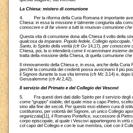
La Chiesa: mistero di comunione
4. Per la riforma della Curia Romana è importante avere 
Chiesa: in essa la missione è talmente congiunta alla comu
conoscere e di far vivere a tutti la «nuova» comunione che n
Questa vita di comunione dona alla Chiesa il volto della
sin
qualcosa da imparare. Popolo fedele, Collegio episcopale, Ves
Santo, lo Spirito della verità (cfr Gv
14,17
), per conoscere c
Chiesa, poi, la si intenderà come il
«camminare insieme del G
tratta della missione della Chiesa, di quella comunione ch
Il rinnovamento della Chiesa e, in essa, anche della Curi
perché la comunità dei credenti possa avvicinarsi il più pos
il Signore durante la sua vita terrena (cfr
Mc
3,14) e, dopo l
Gerusalemme (cfr
At
2,42).
Il servizio del Primato e del Collegio dei Vescovi
5. Fra questi doni dati dallo Spirito per il servizio degli u
come “gruppo” stabile, del quale mise a capo Pietro, scelto
sino alla fine dei secoli. Per questo essi ebbero cura di isti
costituirono, per volontà del Signore, un unico Collegio apo
organizzata
[11], il Romano Pontefice, successore di Pietro, 
corpo episcopale, al quale i Vescovi appartengono in virt
col capo del Collegio e con le sue membra, cioè con il Coll