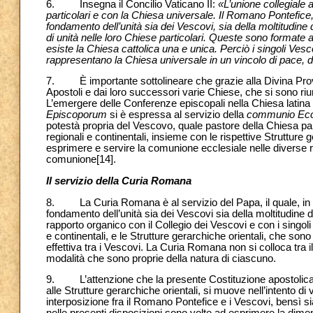
6. Insegna il Concilio Vaticano II:
«L’unione collegiale 
particolari e con la Chiesa universale. Il Romano Pontefice, 
fondamento dell’unità sia dei Vescovi, sia della moltitudine d
di unità nelle loro Chiese particolari. Queste sono formate
esiste la Chiesa cattolica una e unica. Perciò i singoli Ves
rappresentano la Chiesa universale in un vincolo di pace, d
7. È importante sottolineare che grazie alla Divina Provvi
Apostoli e dai loro successori varie Chiese, che si sono riuni
L’emergere delle Conferenze episcopali nella Chiesa latina 
Episcoporum
si è espressa al servizio della
communio Ecc
potestà propria del Vescovo, quale pastore della Chiesa part
regionali e continentali, insieme con le rispettive Strutture 
esprimere e servire la comunione ecclesiale nelle diverse r
comunione
[14].
Il servizio della Curia Romana
8. La Curia Romana è al servizio del Papa, il quale, in qua
fondamento dell’unità sia dei Vescovi sia della moltitudine de
rapporto organico con il Collegio dei Vescovi e con i singo
e continentali, e le Strutture gerarchiche orientali, che son
effettiva tra i Vescovi. La
Curia Romana non si colloca tra il
modalità che sono proprie della natura di ciascuno.
9. L’attenzione che la presente Costituzione apostolica 
alle Strutture gerarchiche orientali, si muove nell’intento di v
interposizione fra il Romano Pontefice e i Vescovi, bensì 