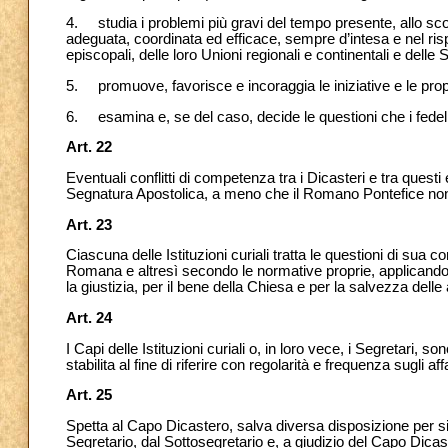
4. studia i problemi più gravi del tempo presente, allo sc
adeguata, coordinata ed efficace, sempre d’intesa e nel ris
episcopali, delle loro Unioni regionali e continentali e delle 
5. promuove, favorisce e incoraggia le iniziative e le prop
6. esamina e, se del caso, decide le questioni che i fedeli,
Art. 22
Eventuali conflitti di competenza
tra i Dicasteri e tra quest
Segnatura Apostolica, a meno che il Romano Pontefice non
Art. 23
Ciascuna delle Istituzioni curiali tratta le questioni di sua
Romana e altresì secondo le normative proprie, applicando 
la giustizia, per il bene della Chiesa e per la salvezza delle
Art. 24
I Capi delle Istituzioni curiali o, in loro vece, i Segretari
stabilita al fine di riferire con regolarità e frequenza sugli af
Art. 25
Spetta al Capo Dicastero, salva diversa disposizione per si
Segretario, dal Sottosegretario
e, a giudizio del Capo Dicaster