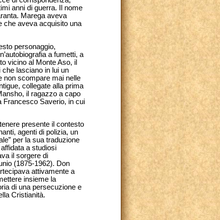
timi anni di guerra. Il nome
uaranta. Marega aveva
ese che aveva acquisito una
uesto personaggio,
n’autobiografia a fumetti, a
o vicino al Monte Aso, il
che lasciano in lui un
che non scompare mai nelle
ntigue, collegate alla prima
 Mansho, il ragazzo a capo
da Francesco Saverio, in cui
enere presente il contesto
anti, agenti di polizia, un
ale” per la sua traduzione
affidata a studiosi
va il sorgere di
 Kunio (1875-1962). Don
artecipava attivamente a
mettere insieme la
oria di una persecuzione e
la Cristianità.