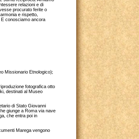
 intessere relazioni e di
vesse procurato ferite o
 armonia e rispetto,
to. E conosciamo ancora
 Missionario Etnolo­gico);
iproduzione fotografica otto
i, destinati al Museo
etario di Stato Giovanni
, che giunge a Roma via nave
ga, che entra poi in
i documenti Marega vengono