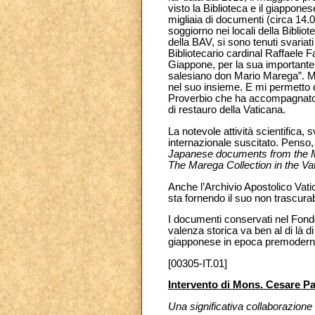
visto la Biblioteca e il giappone
migliaia di documenti (circa 14.
soggiorno nei locali della Biblio
della BAV, si sono tenuti svaria
Bibliotecario cardinal Raffaele F
Giappone, per la sua importante o
salesiano don Mario Marega”. Ma 
nel suo insieme. E mi permetto di
Proverbio che ha accompagnato 
di restauro della Vaticana.
La notevole attività scientifica,
internazionale suscitato. Penso, p
Japanese documents from the Ma
The Marega Collection in the V
Anche l’Archivio Apostolico Vatic
sta fornendo il suo non trascurab
I documenti conservati nel Fondo
valenza storica va ben al di là d
giapponese in epoca premodern
[00305-IT.01]
Intervento di Mons. Cesare Pa
Una significativa collaborazione 