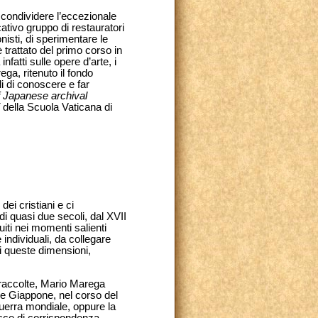
o condividere l’eccezionale
tivo gruppo di restauratori
nisti, di sperimentare le
è trattato del primo corso in
fatti sulle opere d’arte, i
ega, ritenuto il fondo
li di conoscere e far
f Japanese archival
della Scuola Vaticana di
ei cristiani e ci
i quasi due secoli, dal XVII
iti nei momenti salienti
individuali, da collegare
i queste dimensioni,
a raccolte, Mario Marega
a e Giappone, nel corso del
guerra mondiale, oppure la
racce di corrispondenza,