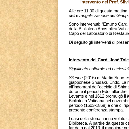
Intervento del Prof. Silvi
Alle ore 11.30 di questa mattin
dell’evangelizzazione del Giapp
Sono intervenuti: l’Em.mo Card.
della Biblioteca Apostolica Vatic
Capo del Laboratorio di Restauro;
Di seguito gli interventi di prese
Intervento del Card. José To
Significato culturale ed ecclesi
Silence
(2016) di Martin Scorses
giapponese Shūsaku Endō. La nar
all’indomani dell’eccidio di Shim
durante il periodo Edo, allorché,
Levante e nel 1612 promulgò il
K
Biblioteca Vaticana nel novembre 
periodo (1603-1868) e che ci rip
presente conferenza stampa.
I casi della storia hanno voluto 
Biblioteca. A partire da queste 
far data dal 2013, il maggiore pr