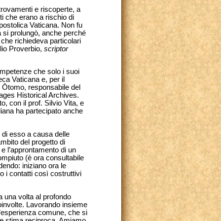
trovamenti e riscoperte, a
i che erano a rischio di
Apostolica Vaticana. Non fu
sa si prolungò, anche perché
 che richiedeva particolari
lio Proverbio,
scriptor
ompetenze che solo i suoi
eca Vaticana e, per il
o Ōtomo, responsabile del
Sages Historical Archives.
 con il prof. Silvio Vita, e
aliana ha partecipato anche
e di esso a causa delle
ambito del progetto di
i e l’approntamento di un
ompiuto (è ora consultabile
dendo: iniziano ora le
 i contatti così costruttivi
 una volta al profondo
 coinvolte. Lavorando insieme
n’esperienza comune, che si
 e stima reciproca. Amiamo