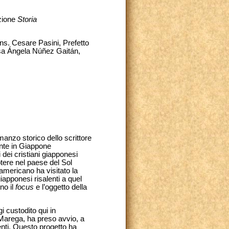
azione
Storia
ns. Cesare Pasini, Prefetto
.ssa Ángela Núñez Gaitán,
manzo storico dello scrittore
nte in Giappone
 dei cristiani giapponesi
otere nel paese del Sol
americano ha visitato la
iapponesi risalenti a quel
no il
focus
e l’oggetto della
i custodito qui in
 Marega, ha preso avvio, a
enti. Questo progetto ha