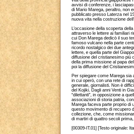
avvisi di conferenze, i lasciapas
di Mario Marega, peraltro, non 
pubblicato presso Laterza nel 19
nuova vita nella costruzione del
L’occasione della scoperta della
attraverso le lettere ai familiari
cui Don Marega dedicò il suo tem
famoso vulcano nella parte centr
ricordo nostalgico dei due antegu
lettere, e quella parte del Giapp
diffusione del cristianesimo più
della prima missione al papa del
poi la diffusione del Cristianesimo
Per spiegare come Marega sia ar
in cui operò, con una rete di rapp
generale, giornalisti. Non è diff
del Kojiki. Dagli anni Venti in G
“dilettanti”, in opposizione a qu
associazioni di storia patria, co
Marega faceva parte proprio di u
questo movimento di recupero del
collezione, che, come missionari
di martiri di quattro secoli prim
[00309-IT.01] [Testo originale: Ita