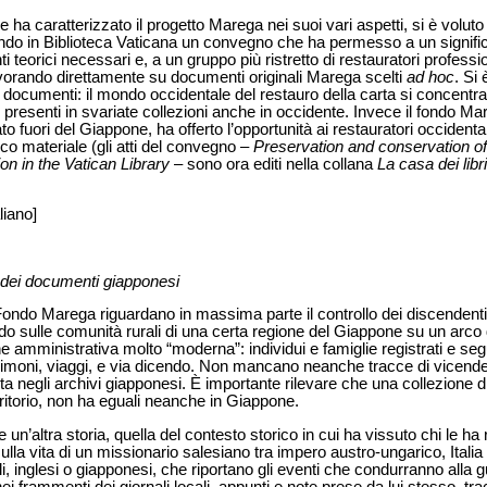
he ha caratterizzato il progetto Marega nei suoi vari aspetti, si è volut
ndo in Biblioteca Vaticana un convegno che ha permesso a un significa
 teorici necessari e, a un gruppo più ristretto di restauratori professio
lavorando direttamente su documenti originali Marega scelti
ad hoc
. Si 
documenti: il mondo occidentale del restauro della carta si concentra in
, presenti in svariate collezioni anche in occidente. Invece il fondo Mar
o fuori del Giappone, ha offerto l’opportunità ai restauratori occidenta
co materiale (gli atti del convegno ‒
Preservation and conservation o
n in the Vatican Library
‒ sono ora editi nella collana
La casa dei libri
liano]
 dei documenti giapponesi
Fondo Marega riguardano in massima parte il controllo dei discendenti d
o sulle comunità rurali di una certa regione del Giappone su un arco d
e amministrativa molto “moderna”: individui e famiglie registrati e segu
trimoni, viaggi, e via dicendo. Non mancano neanche tracce di vicende 
 negli archivi giapponesi. È importante rilevare che una collezione d
ritorio, non ha eguali neanche in Giappone.
un’altra storia, quella del contesto storico in cui ha vissuto chi le h
lla vita di un missionario salesiano tra impero austro-ungarico, Itali
i, inglesi o giapponesi, che riportano gli eventi che condurranno alla 
ei frammenti dei giornali locali, appunti e note prese da lui stesso, t