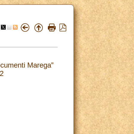
documenti Marega”
22