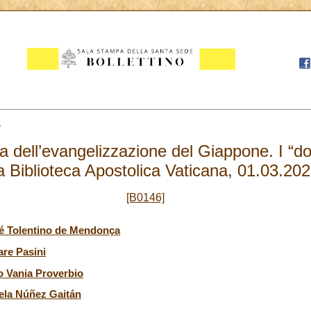
1
a dell’evangelizzazione del Giappone. I “
a Biblioteca Apostolica Vaticana, 01.03.20
[B0146]
sé Tolentino de Mendonça
are Pasini
io Vania Proverbio
gela Núñez Gaitán