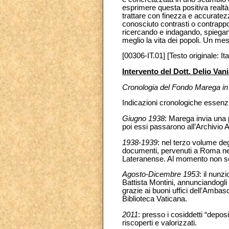
esprimere questa positiva realtà
trattare con finezza e accuratez
conosciuto contrasti o contrappo
ricercando e indagando, spiegan
meglio la vita dei popoli. Un m
[00306-IT.01] [Testo originale: Ita
Intervento del Dott. Delio Van
Cronologia del Fondo Marega in
Indicazioni cronologiche essenzi
Giugno 1938
: Marega invia una 
poi essi passarono all’Archivio A
1938-1939
: nel terzo volume de
documenti, pervenuti a Roma nel
Lateranense. Al momento non se
Agosto-Dicembre 1953
: il nunz
Battista Montini, annunciandogli
grazie ai buoni uffici dell’Ambas
Biblioteca Vaticana.
2011
: presso i cosiddetti “depos
riscoperti e valorizzati.