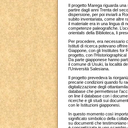
Il progetto Marega riguarda una 
partire dagli anni Trenta del se
dispersione, per poi inviarli a 
subito inventariata, come altre 
il materiale era in una lingua di
competenze paleografiche. L’occa
orientalis
della Biblioteca, li pr
Per procedere, era necessario c
Istituti di ricerca potevano offri
Giappone, con gli Institutes fo
progetto, con l’Historiographical
Da parte giapponese hanno parteci
il comune di Usuki, la località 
l’Università Salesiana.
Il progetto prevedeva la riorgani
precarie condizioni quando fu rac
digitalizzazione degli ottantamil
database che permettesse l’acces
on line il database con i documen
ricerche e gli studi sui documenti 
con le Istituzioni giapponesi.
In questo momento così importan
significato simbolico della colla
su documenti che testimoniano u
è concretizzata in uno scambio