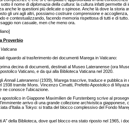
 sotto il nome di
diplomazia della cultura
: la cultura infatti permette di
za anche le questioni più delicate o spinose. Anche là dove la storia a
sto gli uni agli altri, possiamo costruire comprensione e accoglienza,
do e contestualizzando, facendo memoria rispettosa di tutti e di tut
essaggio non casuale, men che meno ora.
liano]
ia Proverbio
 Vaticana
ali riguardo al trasferimento dei documenti Marega in Vaticano:
prima decina di documenti, destinati al Museo Lateranense (ora Museo
postolico Vaticano, e da qui alla Biblioteca Vaticana nel 2020.
gli
Annali Lateranensi
(1939), Marega trascrive, traduce e pubblica in r
 1938 tramite Mons. Vincenzo Cimatti, Prefetto Apostolico di Miyazak
 ne conosce l’ubicazione.
io apostolico in Giappone Maximilien de Furstenberg scrive al prosegr
 l’imminente arrivo di una grande collezione archivistica giapponese
ciata d’Italia a Tokyo: si tratta del blocco complessivo del Fondo Mare
iti A” della Biblioteca, dove quel blocco era stato riposto nel 1965, 