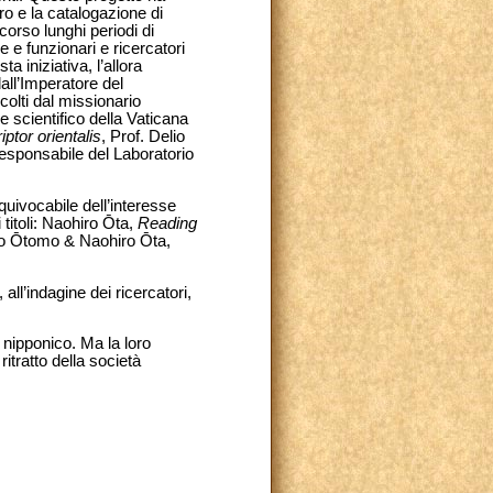
uro e la catalogazione di
orso lunghi periodi di
 e funzionari e ricercatori
 iniziativa, l’allora
dall’Imperatore del
colti dal missionario
 scientifico della Vaticana
iptor orientalis
, Prof. Delio
sponsabile del Laboratorio
quivocabile dell’interesse
 titoli: Naohiro Ōta,
Reading
 Ōtomo & Naohiro Ōta,
ll’indagine dei ricercatori,
 nipponico. Ma la loro
itratto della società