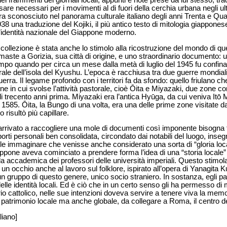
sare necessari per i movimenti al di fuori della cerchia urbana negli ul
era sconosciuto nel panorama culturale italiano degli anni Trenta e Q
38 una traduzione del Kojiki, il più antico testo di mitologia giappon
l’identità nazionale del Giappone moderno.
 collezione è stata anche lo stimolo alla ricostruzione del mondo di q
 rimaste a Gorizia, sua città di origine, e uno straordinario documento: u
po quando per circa un mese dalla metà di luglio del 1945 fu confinat
ale dell’isola del Kyushu. L’epoca è racchiusa tra due guerre mondiali 
erra. Il legame profondo con i territori fa da sfondo: quello friulano 
one in cui svolse l’attività pastorale, cioè Ōita e Miyazaki, due zone co
 di trecento anni prima. Miyazaki era l’antica Hyūga, da cui veniva Itō
 1585. Ōita, la Bungo di una volta, era una delle prime zone visitate 
 risultò più capillare.
rivato a raccogliere una mole di documenti così imponente bisogna t
orti personali ben consolidata, circondato dai notabili del luogo, insegn
icile immaginare che venisse anche considerato una sorta di “gloria loc
iappone aveva cominciato a prendere forma l’idea di una “storia locale” 
ella accademica dei professori delle università imperiali. Questo stimola
n un occhio anche al lavoro sul folklore, ispirato all’opera di Yanagita
n gruppo di questo genere, unico socio straniero. In sostanza, egli p
le identità locali. Ed è ciò che in un certo senso gli ha permesso di 
o cattolico, nelle sue intenzioni doveva servire a tenere viva la mem
a, patrimonio locale ma anche globale, da collegare a Roma, il centro del
liano]