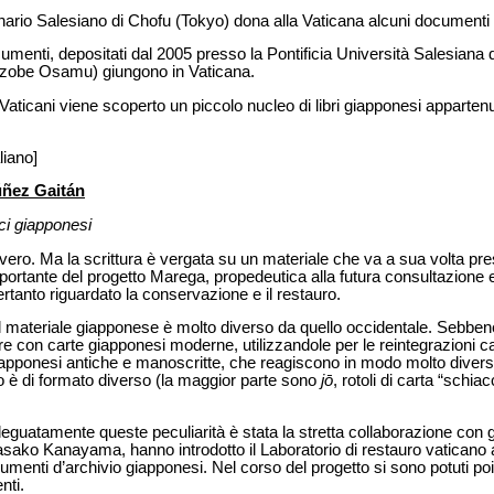
nario Salesiano di Chofu (Tokyo) dona alla Vaticana alcuni documenti 
cumenti, depositati dal 2005 presso la Pontificia Università Salesiana 
Mizobe Osamu) giungono in Vaticana.
 Vaticani viene scoperto un piccolo nucleo di libri giap­ponesi apparte
liano]
úñez Gaitán
ci giapponesi
 vero. Ma la scrittura è vergata su un materiale che va a sua volta pre
ortante del progetto Marega, propedeutica alla futura consultazione e 
ertanto riguardato la conservazione e il restauro.
materiale giapponese è molto diverso da quello occidentale. Sebbene i
tare con carte giapponesi moderne, utilizzandole per le reintegrazioni
iapponesi antiche e manoscritte, che reagiscono in modo molto diverso 
co è di formato diverso (la maggior parte sono
jō
, rotoli di carta “schiac
adeguatamente queste peculiarità è stata la stretta collaborazione con g
ako Kanayama, hanno introdotto il Laboratorio di restauro vaticano a
menti d’archivio giapponesi. Nel corso del progetto si sono potuti poi
nti.