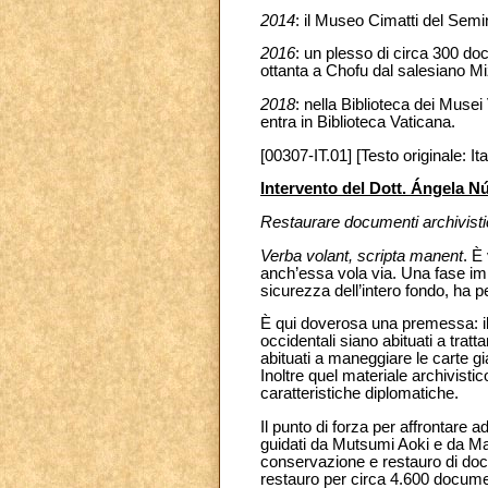
2014
: il Museo Cimatti del Semi
2016
: un plesso di circa 300 do
ottanta a Chofu dal salesiano 
2018
: nella Biblioteca dei Musei
entra in Biblioteca Vaticana.
[00307-IT.01] [Testo originale: Ita
Intervento del Dott. Ángela N
Restaurare documenti archivisti
Verba volant, scripta manent
. È
anch’essa vola via. Una fase imp
sicurezza dell’intero fondo, ha p
È qui doverosa una premessa: il 
occidentali siano abituati a trat
abituati a maneggiare le carte g
Inoltre quel materiale archivisti
caratteristiche diplomatiche.
Il punto di forza per affrontare 
guidati da Mutsumi Aoki e da Mas
conservazione e restauro di docu
restauro per circa 4.600 docume