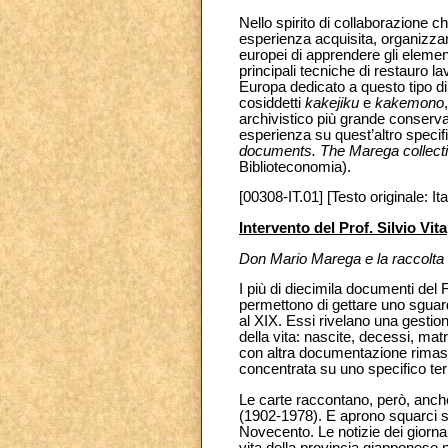
Nello spirito di collaborazione c
esperienza acquisita, organizza
europei di apprendere gli elementi
principali tecniche di restauro 
Europa dedicato a questo tipo di 
cosiddetti
kakejiku
e
kakemono
archivistico più grande conservat
esperienza su quest’altro specifi
documents. The Marega collectio
Biblioteconomia).
[00308-IT.01] [Testo originale: Ita
Intervento del Prof. Silvio Vita
Don Mario Marega e la raccolta
I più di diecimila documenti del 
permettono di gettare uno sguard
al XIX. Essi rivelano una gestion
della vita: nascite, decessi, ma
con altra documentazione rimasta
concentrata su uno specifico ter
Le carte raccontano, però, anche 
(1902-1978). E aprono squarci su
Novecento. Le notizie dei giornal
vita della provincia giapponese n