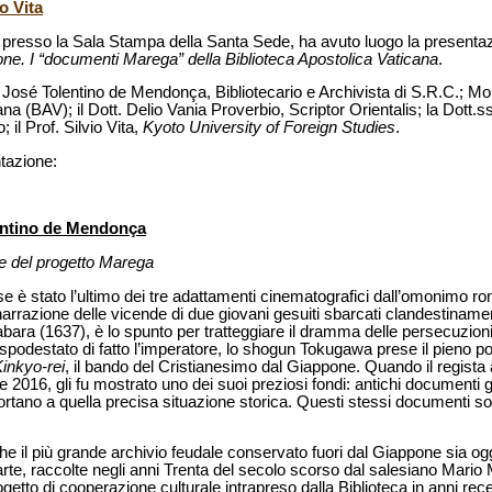
o Vita
a, presso la Sala Stampa della Santa Sede, ha avuto luogo la present
one. I “documenti Marega” della Biblioteca Apostolica Vaticana
.
 José Tolentino de Mendonça, Bibliotecario e Archivista di S.R.C.; Mo
ana (BAV); il Dott. Delio Vania Proverbio, Scriptor Orientalis; la Dott
 il Prof. Silvio Vita,
Kyoto University of Foreign Studies
.
ntazione:
lentino de Mendonça
ale del progetto Marega
e è stato l’ultimo dei tre adattamenti cinematografici dall’o­monimo ro
razione delle vicende di due giovani gesuiti sbarcati clandestiname
abara (1637), è lo spunto per tratteggiare il dramma delle persecuzioni
 spodestato di fatto l’imperatore, lo shogun Tokugawa prese il pieno p
inkyo-rei
, il bando del Cristianesimo dal Giappone. Quando il regista 
2016, gli fu mostrato uno dei suoi preziosi fondi: antichi documenti g
ortano a quella precisa situazione storica. Questi stessi documenti so
che il più grande archivio feudale conservato fuori dal Giappone sia ogg
carte, raccolte negli anni Trenta del secolo scorso dal salesiano Mario
ogetto di cooperazione culturale intrapreso dalla Biblioteca in anni rec