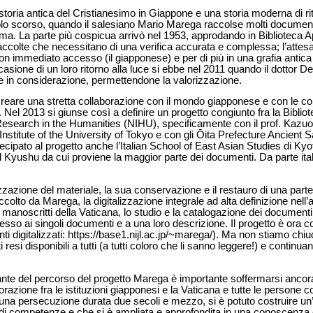
storia antica del Cristianesimo in Giappone e una storia moderna di ri
colo scorso, quando il salesiano Mario Marega raccolse molti document
Roma. La parte più cospicua arrivò nel 1953, approdando in Biblioteca 
raccolte che necessitano di una verifica accurata e complessa; l’atte
 non immediato accesso (il giapponese) e per di più in una grafia antica
sione di un loro ritorno alla luce si ebbe nel 2011 quando il dottor De
ese in considerazione, permettendone la valorizzazione.
reare una stretta collaborazione con il mondo giapponese e con le c
re. Nel 2013 si giunse così a definire un progetto congiunto fra la Bibliot
r Research in the Humanities (NIHU), specificamente con il prof. Kazu
 Institute of the University of Tokyo e con gli Ōita Prefecture Ancient 
pato al progetto anche l’Italian School of East Asian Studies di Kyoto,
del Kyushu da cui proviene la maggior parte dei documenti. Da parte it
zzazione del materiale, la sua conservazione e il restauro di una part
colto da Marega, la digitalizzazione integrale ad alta definizione nell’
a manoscritti della Vaticana, lo studio e la catalogazione dei document
so ai singoli documenti e a una loro descrizione. Il progetto è ora c
ti digitalizzati: https://base1.nijl.ac.jp/~marega/). Ma non stiamo chiu
resi disponibili a tutti (a tutti coloro che li sanno leggere!) e continuano
te del percorso del progetto Marega è importante soffermarsi ancora
borazione fra le istituzioni giapponesi e la Vaticana e tutte le persone
na persecuzione durata due secoli e mezzo, si è potuto costruire u
 di competenze e che si è ampliata e approfondita in una conoscenza