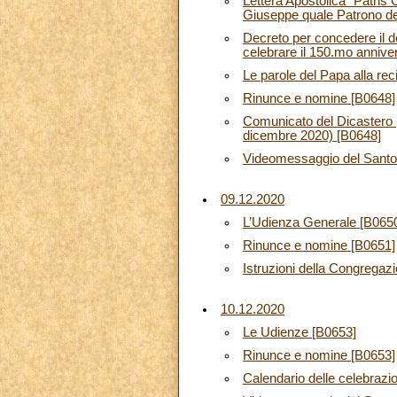
Lettera Apostolica “Patris
Giuseppe quale Patrono de
Decreto per concedere il d
celebrare il 150.mo annive
Le parole del Papa alla rec
Rinunce e nomine [B0648]
Comunicato del Dicastero pe
dicembre 2020) [B0648]
Videomessaggio del Santo 
09.12.2020
L’Udienza Generale [B065
Rinunce e nomine [B0651]
Istruzioni della Congregazio
10.12.2020
Le Udienze [B0653]
Rinunce e nomine [B0653]
Calendario delle celebraz