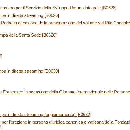
stero per il Servizio dello Sviluppo Umano integrale [B0626]
pa in diretta streaming [B0626]
Padre in occasione della presentazione del volume sul Rito Congoles
ampa della Santa Sede [B0628]
9]
pa in diretta streaming [B0630]
Francesco in occasione della Giornata Internazionale delle Persone 
pa in diretta streaming (aggiornamento) [B0632]
 per l’erezione in persona giuridica canonica e vaticana della Fondaz
3]