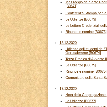
Messaggio del Santo Padre
[B0671]
Conferenza Stampa per la 
Le Udienze [B0673]
Le Lettere Credenziali del
Rinunce e nomine [B0673]
18.12.2020
Udienza agli studenti del 
Gerusalemme [B0674]
Terza Predica di Avvento 
Le Udienze [B0675]
Rinunce e nomine [B0675]
Comunicato della Santa S
19.12.2020
Nota della Congregazione p
Le Udienze [B0677]