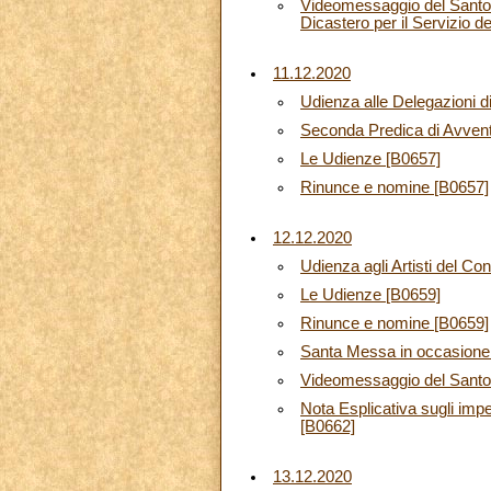
Videomessaggio del Santo Pa
Dicastero per il Servizio 
11.12.2020
Udienza alle Delegazioni di
Seconda Predica di Avven
Le Udienze [B0657]
Rinunce e nomine [B0657]
12.12.2020
Udienza agli Artisti del Co
Le Udienze [B0659]
Rinunce e nomine [B0659]
Santa Messa in occasione d
Videomessaggio del Santo 
Nota Esplicativa sugli impe
[B0662]
13.12.2020