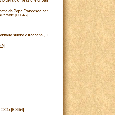
io della dichiarazione di San
indetto da Papa Francesco per
niversale [B0646]
nitaria siriana e irachena (10
49]
 2021) [B0654]