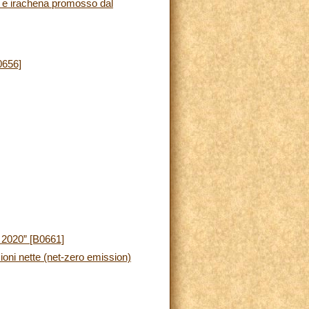
na e irachena promosso dal
0656]
 2020” [B0661]
ioni nette (net-zero emission)