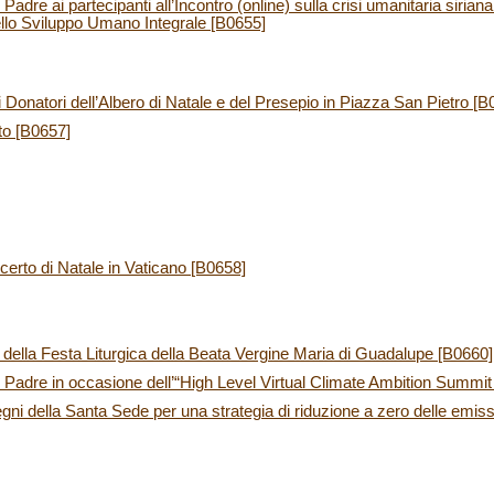
dre ai partecipanti all’Incontro (online) sulla crisi umanitaria siria
dello Sviluppo Umano Integrale [B0655]
 Donatori dell’Albero di Natale e del Presepio in Piazza San Pietro [B
to [B0657]
ncerto di Natale in Vaticano [B0658]
ella Festa Liturgica della Beata Vergine Maria di Guadalupe [B0660]
Padre in occasione dell’“High Level Virtual Climate Ambition Summit
gni della Santa Sede per una strategia di riduzione a zero delle emiss