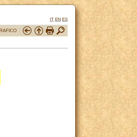
IT
EN
ES
RAFICO