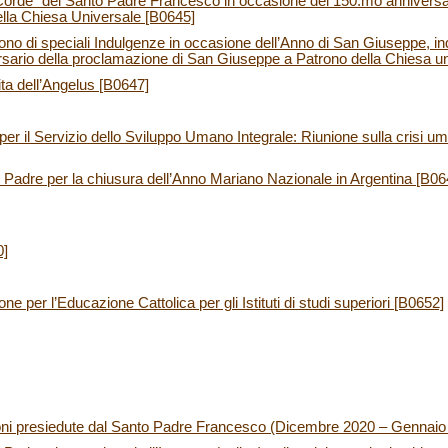
 Corde” del Santo Padre Francesco in occasione del 150.mo anniversar
lla Chiesa Universale [B0645]
ono di speciali Indulgenze in occasione dell’Anno di San Giuseppe, 
rsario della proclamazione di San Giuseppe a Patrono della Chiesa u
ita dell’Angelus [B0647]
r il Servizio dello Sviluppo Umano Integrale: Riunione sulla crisi uma
Padre per la chiusura dell’Anno Mariano Nazionale in Argentina [B06
0]
ne per l’Educazione Cattolica per gli Istituti di studi superiori [B0652]
ioni presiedute dal Santo Padre Francesco (Dicembre 2020 – Gennaio