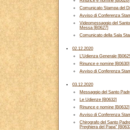
Rinunce e nomine [B0626]
Comunicato Stampa del Dica
Avviso di Conferenza Stam
Videomessaggio del Santo 
Messa [B0627]
Comunicato della Sala St
02.12.2020
L’Udienza Generale [B062
Rinunce e nomine [B0630]
Avviso di Conferenza Stam
03.12.2020
Messaggio del Santo Padre 
Le Udienze [B0632]
Rinunce e nomine [B0632]
Avviso di Conferenza Stam
Chirografo del Santo Padre
Preghiera del Papa” [B063