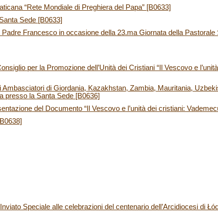
aticana “Rete Mondiale di Preghiera del Papa” [B0633]
Santa Sede [B0633]
Padre Francesco in occasione della 23.ma Giornata della Pastorale 
nsiglio per la Promozione dell’Unità dei Cristiani “Il Vescovo e l’uni
li Ambasciatori di Giordania, Kazakhstan, Zambia, Mauritania, Uzbek
a presso la Santa Sede [B0636]
entazione del Documento “Il Vescovo e l’unità dei cristiani: Vadem
[B0638]
’Inviato Speciale alle celebrazioni del centenario dell’Arcidiocesi di Ł