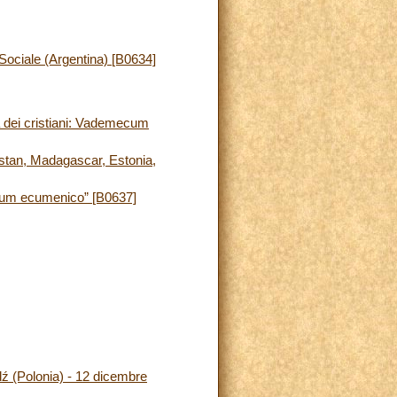
Sociale (Argentina) [B0634]
tà dei cristiani: Vademecum
istan, Madagascar, Estonia,
ecum ecumenico” [B0637]
ódź (Polonia) - 12 dicembre