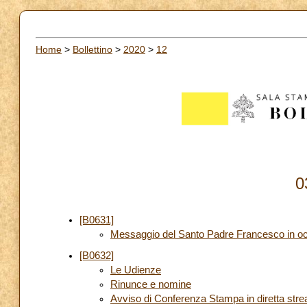
Home
>
Bollettino
>
2020
>
12
0
[B0631]
Messaggio del Santo Padre Francesco in occa
[B0632]
Le Udienze
Rinunce e nomine
Avviso di Conferenza Stampa in diretta str