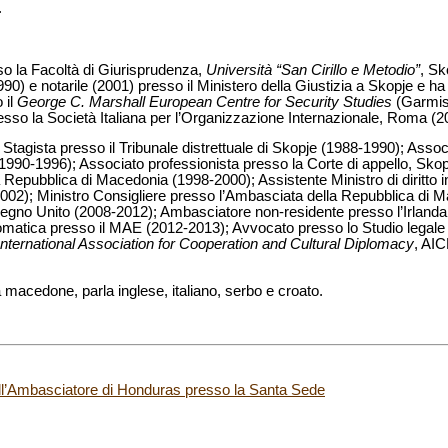
.
so la Facoltà di Giurisprudenza,
Università “San Cirillo e Metodio”
, S
990) e notarile (2001) presso il Ministero della Giustizia a Skopje e ha 
 il
George C. Marshall European Centre for Security Studies
(Garmis
esso la Società Italiana per l’Organizzazione Internazionale, Roma (2
: Stagista presso il Tribunale distrettuale di Skopje (1988-1990); Assoc
 (1990-1996); Associato professionista presso la Corte di appello, Sko
 Repubblica di Macedonia (1998-2000); Assistente Ministro di diritto in
02); Ministro Consigliere presso l’Ambasciata della Repubblica di Ma
egno Unito (2008-2012); Ambasciatore non-residente presso l’Irlanda 
omatica presso il MAE (2012-2013); Avvocato presso lo Studio legale
ternational Association for Cooperation and Cultural Diplomacy
, AIC
macedone, parla inglese, italiano, serbo e croato.
ell’Ambasciatore di Honduras presso la Santa Sede