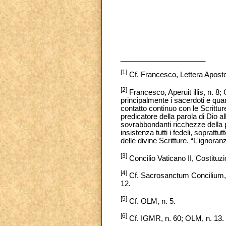
_____________________
[1]
Cf. Francesco, Lettera Apostol
[2]
Francesco, Aperuit illis, n. 8;
principalmente i sacerdoti e quan
contatto continuo con le Scrittur
predicatore della parola di Dio al
sovrabbondanti ricchezze della p
insistenza tutti i fedeli, sopratt
delle divine Scritture. “L'ignoranz
[3]
Concilio Vaticano II, Costitu
[4]
Cf. Sacrosanctum Concilium, n
12.
[5]
Cf. OLM, n. 5.
[6]
Cf. IGMR, n. 60; OLM, n. 13.