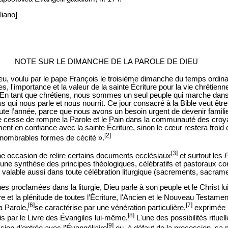
liano]
NOTE SUR LE DIMANCHE DE LA PAROLE DE DIEU
u, voulu par le pape François le troisième dimanche du temps ordin
es, l'importance et la valeur de la sainte Écriture pour la vie chrétienne
 « En tant que chrétiens, nous sommes un seul peuple qui marche dans l’
qui nous parle et nous nourrit. Ce jour consacré à la Bible veut être
te l’année, parce que nous avons un besoin urgent de devenir familier
ne cesse de rompre la Parole et le Pain dans la communauté des croy
t en confiance avec la sainte Écriture, sinon le cœur restera froid e
[2]
nombrables formes de cécité ».
[3]
 occasion de relire certains documents ecclésiaux
et surtout les
 une synthèse des principes théologiques, célébratifs et pastoraux co
alable aussi dans toute célébration liturgique (sacrements, sacramen
ues proclamées dans la liturgie, Dieu parle à son peuple et le Christ
re et la plénitude de toutes l’Écriture, l'Ancien et le Nouveau Testamen
[6]
[7]
la Parole,
se caractérise par une vénération particulière,
exprimée 
[8]
s par le Livre des Évangiles lui-même.
L'une des possibilités ritue
[9]