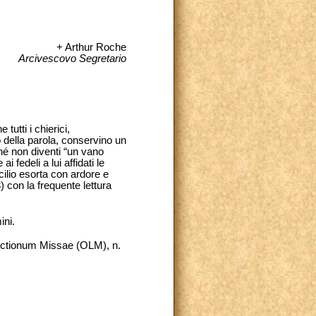
+ Arthur Roche
Arcivescovo Segretario
tutti i chierici,
o della parola, conservino un
ché non diventi “un vano
 fedeli a lui affidati le
cilio esorta con ardore e
8) con la frequente lettura
ini.
lectionum Missae (OLM), n.