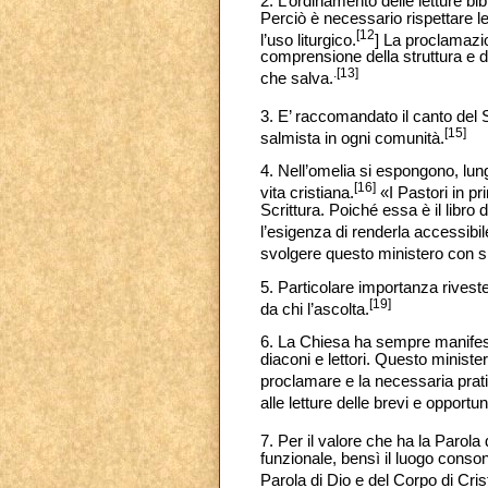
2. L’ordinamento delle letture bi
Perciò è necessario rispettare le
[12
l’uso liturgico.
] La proclamazion
comprensione della struttura e de
.[13]
che salva.
3. E’ raccomandato il canto del 
[15]
salmista in ogni comunità.
4. Nell’omelia si espongono, lungo
[16]
vita cristiana.
«I Pastori in p
Scrittura. Poiché essa è il libro
l’esigenza di renderla accessibil
svolgere questo ministero con s
5. Particolare importanza riveste
[19]
da chi l’ascolta.
6. La Chiesa ha sempre manifest
diaconi e lettori. Questo minister
proclamare e la necessaria prat
alle letture delle brevi e opportu
7. Per il valore che ha la Parola
funzionale, bensì il luogo consono
Parola di Dio e del Corpo di Crist