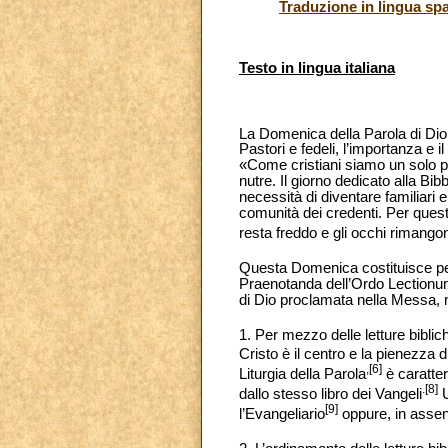
Traduzione in lingua sp
Testo in lingua italiana
La Domenica della Parola di Dio
Pastori e fedeli, l’importanza e il
«Come cristiani siamo un solo po
nutre. Il giorno dedicato alla Bi
necessità di diventare familiari 
comunità dei credenti. Per quest
resta freddo e gli occhi rimango
Questa Domenica costituisce per
Praenotanda dell’Ordo Lectionum 
di Dio proclamata nella Messa, m
1. Per mezzo delle letture biblic
Cristo è il centro e la pienezza d
,[6]
Liturgia della Parola
è caratter
.[8]
dallo stesso libro dei Vangeli
U
[9]
l’Evangeliario
oppure, in assenz