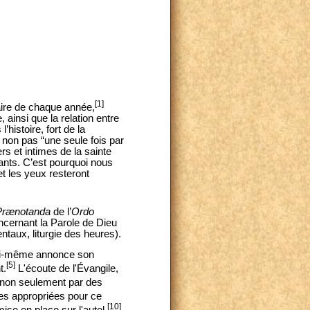
[1]
aire de chaque année,
, ainsi que la relation entre
histoire, fort de la
 non pas “une seule fois par
s et intimes de la sainte
ants. C’est pourquoi nous
t les yeux resteront
Prænotanda
de l’
Ordo
ncernant la Parole de Dieu
taux, liturgie des heures).
 lui-même annonce son
[5]
t.
L'écoute de l'Évangile,
non seulement par des
lles appropriées pour ce
[10]