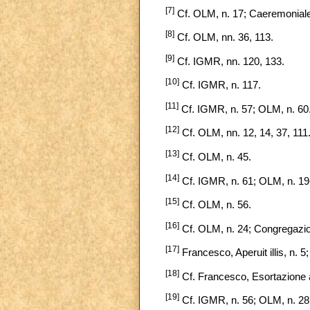
[7]
Cf. OLM, n. 17; Caeremoniale
[8]
Cf. OLM, nn. 36, 113.
[9]
Cf. IGMR, nn. 120, 133.
[10]
Cf. IGMR, n. 117.
[11]
Cf. IGMR, n. 57; OLM, n. 60
[12]
Cf. OLM, nn. 12, 14, 37, 111
[13]
Cf. OLM, n. 45.
[14]
Cf. IGMR, n. 61; OLM, n. 19
[15]
Cf. OLM, n. 56.
[16]
Cf. OLM, n. 24; Congregazione 
[17]
Francesco, Aperuit illis, n. 5;
[18]
Cf. Francesco, Esortazione a
[19]
Cf. IGMR, n. 56; OLM, n. 28