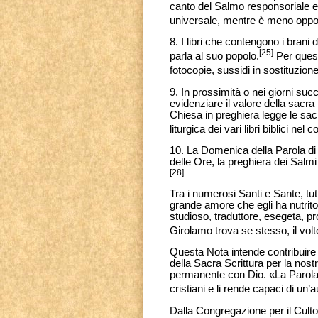
canto del Salmo responsoriale e 
universale, mentre è meno oppor
8. I libri che contengono i brani
[25]
parla al suo popolo.
Per questo
fotocopie, sussidi in sostituzione d
9. In prossimità o nei giorni su
evidenziare il valore della sacr
Chiesa in preghiera legge le sacre
liturgica dei vari libri biblici nel
10. La Domenica della Parola di 
delle Ore, la preghiera dei Salmi
[28]
Tra i numerosi Santi e Sante, t
grande amore che egli ha nutrito
studioso, traduttore, esegeta, p
Girolamo trova se stesso, il volto
Questa Nota intende contribuire 
della Sacra Scrittura per la nostr
permanente con Dio. «La Parola di
cristiani e li rende capaci di un
Dalla Congregazione per il Culto