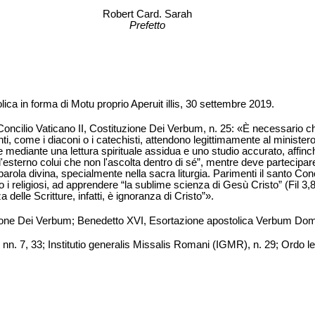
Robert Card. Sarah
Prefetto
ica in forma di Motu proprio Aperuit illis, 30 settembre 2019.
 Concilio Vaticano II, Costituzione Dei Verbum, n. 25: «È necessario che 
ti, come i diaconi o i catechisti, attendono legittimamente al minister
e mediante una lettura spirituale assidua e uno studio accurato, affin
l'esterno colui che non l'ascolta dentro di sé”, mentre deve partecipare ai
arola divina, specialmente nella sacra liturgia. Parimenti il santo Con
utto i religiosi, ad apprendere “la sublime scienza di Gesù Cristo” (Fil 3,
a delle Scritture, infatti, è ignoranza di Cristo”».
zione Dei Verbum; Benedetto XVI, Esortazione apostolica Verbum Dom
n. 7, 33; Institutio generalis Missalis Romani (IGMR), n. 29; Ordo 