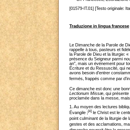
[01579-IT.01] [Testo originale: Ita
Traduzione in lingua francese
Le Dimanche de la Parole de Die
rappelle à tous, pasteurs et fidèl
la Parole de Dieu et la liturgie:
présence du Seigneur parmi nous 
an”, mais un événement pour tou
Écriture et du Ressuscité, qui 
avons besoin d’entrer constammen
fermés, frappés comme par d’in
Ce dimanche est donc une bonne
Lectionum Missæ
, qui présente
proclamée dans la messe, mais v
1. Au moyen des lectures bibliq
[4]
Évangile ;
le Christ est le cent
point culminant de la liturgie de 
gestes et des acclamations, mai