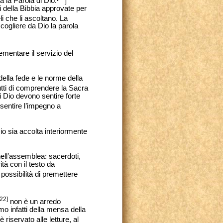
a la Parola di Dio.
]
ni della Bibbia approvate per
li che li ascoltano. La
ccogliere da Dio la parola
ementare il servizio del
 della fede e le norme della
utti di comprendere la Sacra
i Dio devono sentire forte
 sentire l’impegno a
io sia accolta interiormente
ell’assemblea: sacerdoti,
ità con il testo da
 possibilità di premettere
[22]
non è un arredo
amo infatti della mensa della
riservato alle letture, al