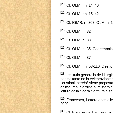
[20]
Cf. OLM, nn. 14, 49.
[21]
Cf. OLM, nn. 15, 42.
[22]
Cf. IGMR, n. 309; OLM, n. 1
[23]
Cf. OLM, n. 32.
[24]
Cf. OLM, n. 33.
[25]
Cf. OLM, n. 35; Caeremonial
[26]
Cf. OLM, n. 37.
[27]
Cf. OLM, nn. 58-110; Direttor
[28]
Institutio generalis de Liturg
non soltanto nella celebrazione 
i cristiani, perché viene propost
animo, ma in ordine al mistero ch
lettura della Sacra Scrittura è
[29]
Francesco, Lettera apostolic
2020.
[30]
Cf. Francesco, Esortazione a