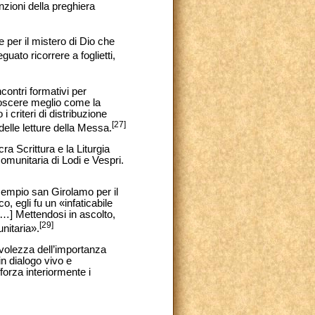
nzioni della preghiera
e per il mistero di Dio che
uato ricorrere a foglietti,
contri formativi per
onoscere meglio come la
 criteri di distribuzione
[27]
i delle letture della Messa.
a Scrittura e la Liturgia
comunitaria di Lodi e Vespri.
sempio san Girolamo per il
 egli fu un «infaticabile
[…] Mettendosi in ascolto,
[29]
unitaria».
evolezza dell’importanza
in dialogo vivo e
forza interiormente i