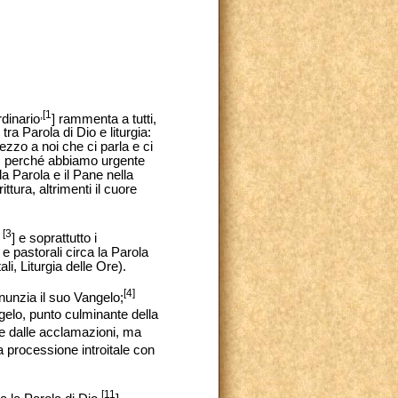
,[1
dinario
] rammenta a tutti,
tra Parola di Dio e liturgia:
zzo a noi che ci parla e ci
no, perché abbiamo urgente
la Parola e il Pane nella
tura, altrimenti il cuore
[3
i
] e soprattutto i
e pastorali circa la Parola
i, Liturgia delle Ore).
[4]
nnunzia il suo Vangelo;
gelo, punto culminante della
e dalle acclamazioni, ma
 processione introitale con
[11