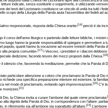
bliche disposto dalla Chiesa nel Lezionario apre alla conoscenza di tutt
 letture indicate, senza sostituirle o sopprimerle, e utilizzando versio
e dei testi del Lezionario costituisce un vincolo di unità tra tutti i fede
llo scopo della Liturgia della Parola aiuta l’assemblea dei fedeli ad a
[14]
Salmo responsoriale, risposta della Chiesa orante;
perciò è da incr
 il corso dell’anno liturgico e partendo dalle letture bibliche, i misteri
rimo luogo hanno la grande responsabilità di spiegare e permettere a t
 del popolo, quanti hanno la vocazione ad essere ministri della Parola d
[17]
e alla propria comunità».
I Vescovi, i presbiteri e i diaconi debbono
[18]
peciale dedizione, facendo tesoro dei mezzi proposti dalla Chiesa.
 il silenzio che, favorendo la meditazione, permette che la Parola di D
ato particolare attenzione a coloro che proclamano la Parola di Dio n
o richiede una specifica preparazione interiore ed esteriore, la familiar
[20]
ica nel modo di proclamarlo, evitando ogni improvvisazione.
C’è la
[21]
ne monizioni.
 di Dio, la Chiesa invita a curare l’ambone dal quale viene proclamata;
 alla dignità della Parola di Dio, in corrispondenza con l’altare: parli
[23]
o, in riferimento sia all’ambone sia soprattutto all’altare.
L’ambone è 