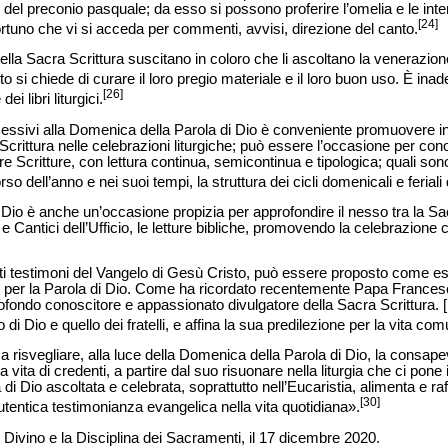
del preconio pasquale; da esso si possono proferire l’omelia e le inte
[24]
tuno che vi si acceda per commenti, avvisi, direzione del canto.
 della Sacra Scrittura suscitano in coloro che li ascoltano la venerazion
 si chiede di curare il loro pregio materiale e il loro buon uso. È inadeg
[26]
ei libri liturgici.
ccessivi alla Domenica della Parola di Dio è conveniente promuovere in
a Scrittura nelle celebrazioni liturgiche; può essere l’occasione per c
 Scritture, con lettura continua, semicontinua e tipologica; quali sono i
 corso dell’anno e nei suoi tempi, la struttura dei cicli domenicali e ferial
Dio è anche un’occasione propizia per approfondire il nesso tra la Sacr
 e Cantici dell’Ufficio, le letture bibliche, promovendo la celebrazione 
utti testimoni del Vangelo di Gesù Cristo, può essere proposto come e
 per la Parola di Dio. Come ha ricordato recentemente Papa Francesco,
rofondo conoscitore e appassionato divulgatore della Sacra Scrittura. 
 di Dio e quello dei fratelli, e affina la sua predilezione per la vita com
a risvegliare, alla luce della Domenica della Parola di Dio, la consap
a vita di credenti, a partire dal suo risuonare nella liturgia che ci pone 
 Dio ascoltata e celebrata, soprattutto nell’Eucaristia, alimenta e raf
[30]
’autentica testimonianza evangelica nella vita quotidiana».
 Divino e la Disciplina dei Sacramenti, il 17 dicembre 2020.