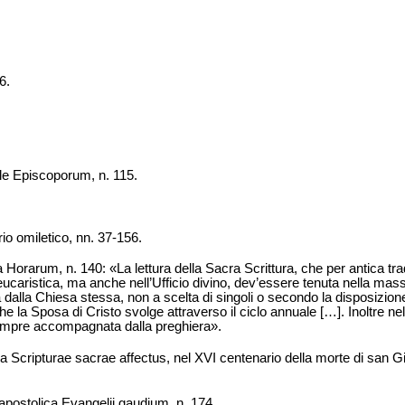
6.
e Episcoporum, n. 115.
io omiletico, nn. 37-156.
ia Horarum, n. 140: «La lettura della Sacra Scrittura, che per antica tr
eucaristica, ma anche nell’Ufficio divino, dev’essere tenuta nella mas
a dalla Chiesa stessa, non a scelta di singoli o secondo la disposizione
e la Sposa di Cristo svolge attraverso il ciclo annuale […]. Inoltre nell
 sempre accompagnata dalla preghiera».
a Scripturae sacrae affectus, nel XVI centenario della morte di san 
postolica Evangelii gaudium, n. 174.