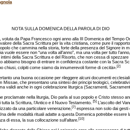
agnola
NOTA SULLA DOMENICA DELLA PAROLA DI DIO
, voluta da Papa Francesco ogni anno alla III Domenica del Tempo Or
 valore della Sacra Scrittura per la vita cristiana, come pure il rapporto 
polo che cammina nella storia, forte della presenza del Signore in me
bbia vuole essere non “una volta all’anno”, ma una volta per tutto l’an
e intimi della Sacra Scrittura e del Risorto, che non cessa di spezzare 
o abbiamo bisogno di entrare in confidenza costante con la Sacra Scrit
[2]
no chiusi, colpiti come siamo da innumerevoli forme di cecità».
tanto una buona occasione per rileggere alcuni documenti ecclesial
Missae, che presentano una sintesi dei principi teologici, celebrativi 
a validi anche in ogni celebrazione liturgica (Sacramenti, Sacramental
he proclamate nella liturgia, Dio parla al suo popolo e Cristo stesso a
[5]
i tutta la Scrittura, l’Antico e il Nuovo Testamento.
L’ascolto del Van
[7]
izzato da una particolare venerazione,
espressa non solo dai gesti 
na delle modalità rituali adatte a questa Domenica potrebbe essere la
[10]
a di essa, la sua collocazione sull’altare.