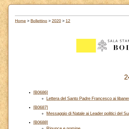
Home
>
Bollettino
>
2020
>
12
2
[B0686]
Lettera del Santo Padre Francesco ai libanes
[B0687]
Messaggio di Natale ai Leader politici del 
[B0688]
Rinunce e nomine