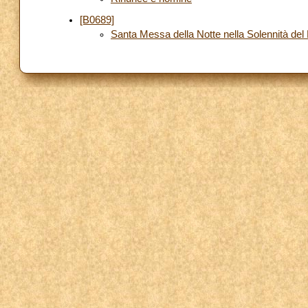
[B0689]
Santa Messa della Notte nella Solennità del 