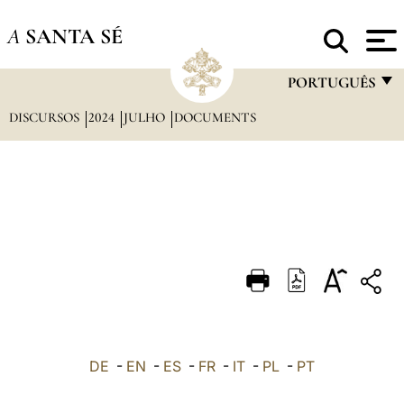
A
SANTA SÉ
PORTUGUÊS
DISCURSOS
2024
JULHO
DOCUMENTS
FRANÇAIS
ENGLISH
ITALIANO
PORTUGUÊS
ESPAÑOL
DEUTSCH
POLSKI
العربيّة
DE
-
EN
-
ES
-
FR
-
IT
-
PL
-
PT
中文