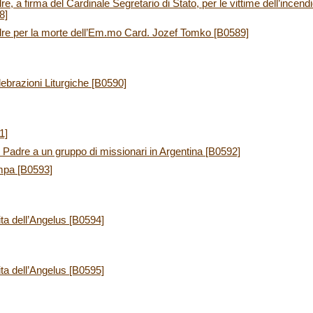
 a firma del Cardinale Segretario di Stato, per le vittime dell’incendi
8]
re per la morte dell’Em.mo Card. Jozef Tomko [B0589]
elebrazioni Liturgiche [B0590]
1]
Padre a un gruppo di missionari in Argentina [B0592]
mpa [B0593]
ita dell’Angelus [B0594]
ita dell’Angelus [B0595]