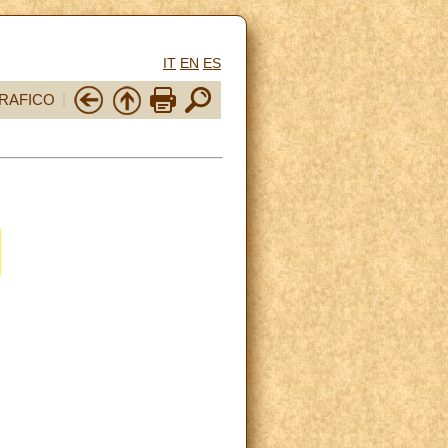
IT
EN
ES
RAFICO