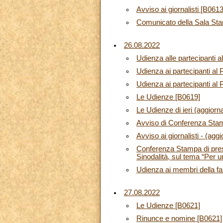
Avviso ai giornalisti [B0613
Comunicato della Sala Sta
26.08.2022
Udienza alle partecipanti a
Udienza ai partecipanti al 
Udienza ai partecipanti al 
Le Udienze [B0619]
Le Udienze di ieri (aggior
Avviso di Conferenza Sta
Avviso ai giornalisti - (ag
Conferenza Stampa di prese
Sinodalità, sul tema “Per 
Udienza ai membri della f
27.08.2022
Le Udienze [B0621]
Rinunce e nomine [B0621]