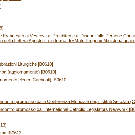
]
9]
Francesco ai Vescovi, ai Presbiteri e ai Diaconi, alle Persone Consac
 della Lettera Apostolica in forma di «Motu Proprio» Ministeria qua
lebrazioni Liturgiche [B0610]
mpa (aggiornamento) [B0610]
ornamento elenco Cardinali) [B0610]
’Incontro promosso dalla Conferenza Mondiale degli Istituti Secolari 
l’Incontro promosso dall’International Catholic Legislators Newwork [B
613]
mpa [B0613]