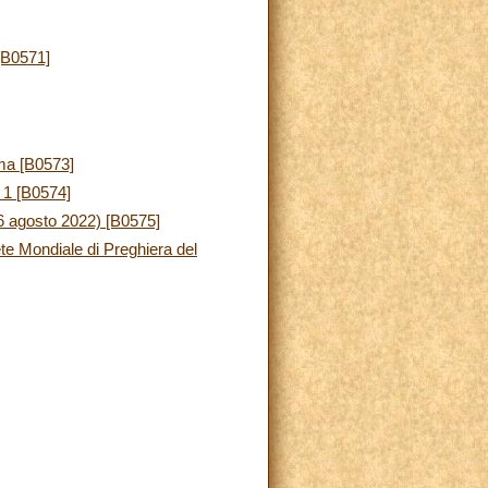
[B0571]
ma [B0573]
 1 [B0574]
 6 agosto 2022) [B0575]
ete Mondiale di Preghiera del