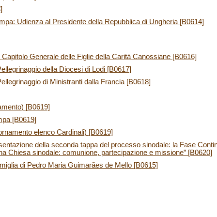
]
mpa: Udienza al Presidente della Repubblica di Ungheria [B0614]
l Capitolo Generale delle Figlie della Carità Canossiane [B0616]
Pellegrinaggio della Diocesi di Lodi [B0617]
Pellegrinaggio di Ministranti dalla Francia [B0618]
namento) [B0619]
mpa [B0619]
giornamento elenco Cardinali) [B0619]
ntazione della seconda tappa del processo sinodale: la Fase Contine
una Chiesa sinodale: comunione, partecipazione e missione” [B0620]
amiglia di Pedro Maria Guimarães de Mello [B0615]