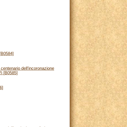
 [B0584]
l centenario dell’incoronazione
2) [B0585]
6]