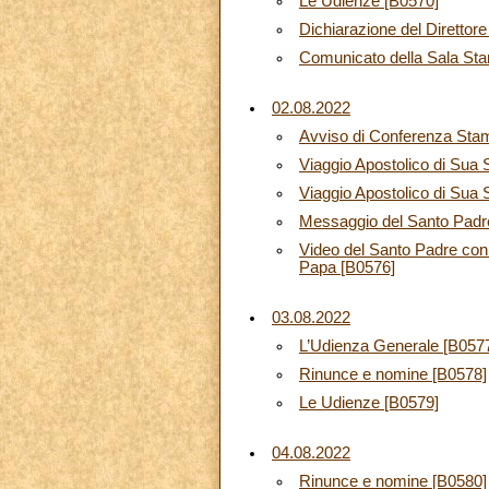
Le Udienze [B0570]
Dichiarazione del Direttor
Comunicato della Sala Stam
02.08.2022
Avviso di Conferenza Sta
Viaggio Apostolico di Sua
Viaggio Apostolico di Sua 
Messaggio del Santo Padre 
Video del Santo Padre con l
Papa [B0576]
03.08.2022
L’Udienza Generale [B057
Rinunce e nomine [B0578]
Le Udienze [B0579]
04.08.2022
Rinunce e nomine [B0580]