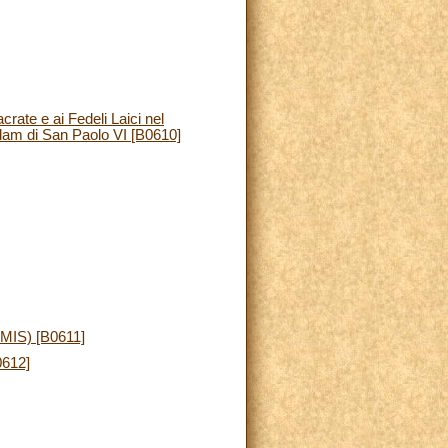
rate e ai Fedeli Laici nel
edam di San Paolo VI [B0610]
(CMIS) [B0611]
0612]