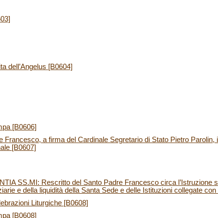
603]
ita dell’Angelus [B0604]
mpa [B0606]
Francesco, a firma del Cardinale Segretario di Stato Pietro Parolin, 
nale [B0607]
SS.MI: Rescritto del Santo Padre Francesco circa l’Istruzione su
nziarie e della liquidità della Santa Sede e delle Istituzioni collegate c
elebrazioni Liturgiche [B0608]
mpa [B0608]