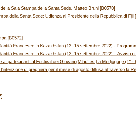
e della Sala Stampa della Santa Sede, Matteo Bruni [B0570]
pa della Santa Sede: Udienza al Presidente della Repubblica di Fiji 
mpa [B0572]
 Santità Francesco in Kazakhstan (13 -15 settembre 2022) - Program
Santità Francesco in Kazakhstan (13 -15 settembre 2022) – Avviso n.
ai partecipanti al Festival dei Giovani (Mladifest) a Medjugorje (1° -
’intenzione di preghiera per il mese di agosto diffusa attraverso la R
7]