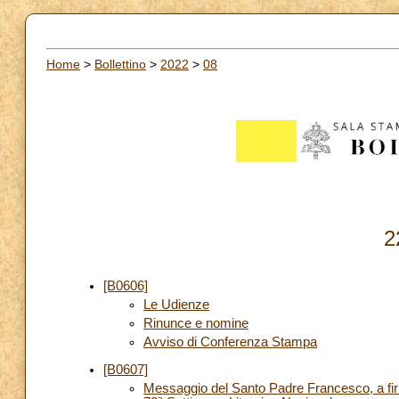
Home
>
Bollettino
>
2022
>
08
2
[B0606]
Le Udienze
Rinunce e nomine
Avviso di Conferenza Stampa
[B0607]
Messaggio del Santo Padre Francesco, a firma