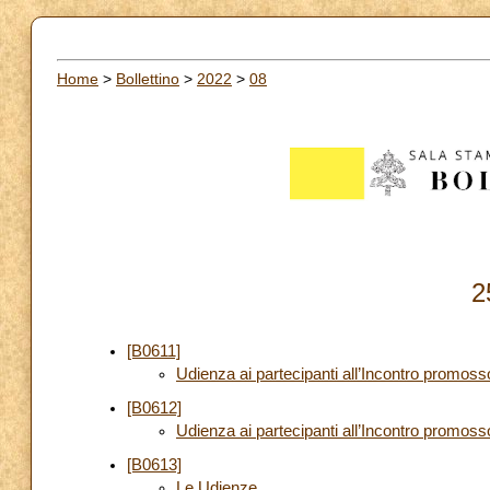
Home
>
Bollettino
>
2022
>
08
2
[B0611]
Udienza ai partecipanti all’Incontro promoss
[B0612]
Udienza ai partecipanti all’Incontro promoss
[B0613]
Le Udienze