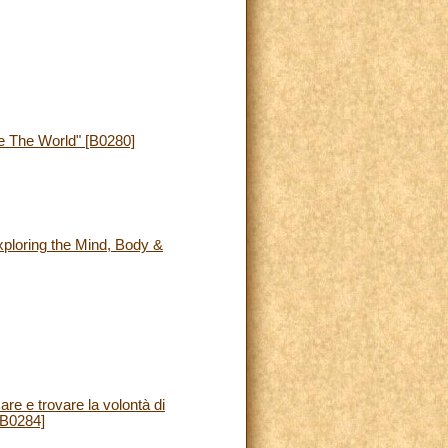
e The World" [B0280]
xploring the Mind, Body &
e e trovare la volontà di
 [B0284]