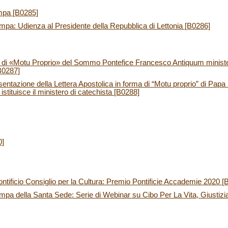
mpa [B0285]
pa: Udienza al Presidente della Repubblica di Lettonia [B0286]
a di «Motu Proprio» del Sommo Pontefice Francesco Antiquum ministeri
[B0287]
ntazione della Lettera Apostolica in forma di “Motu proprio” di Pa
istituisce il ministero di catechista [B0288]
0]
ificio Consiglio per la Cultura: Premio Pontificie Accademie 2020 [
pa della Santa Sede: Serie di Webinar su Cibo Per La Vita, Giustizia