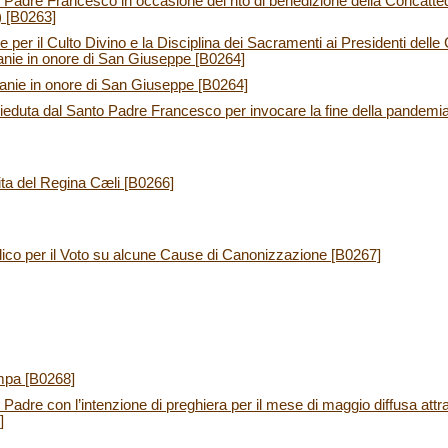
Padre Francesco in occasione del rito di benedizione della Concatte
 [B0263]
 per il Culto Divino e la Disciplina dei Sacramenti ai Presidenti dell
tanie in onore di San Giuseppe [B0264]
tanie in onore di San Giuseppe [B0264]
ieduta dal Santo Padre Francesco per invocare la fine della pandemi
ita del Regina Cæli [B0266]
ico per il Voto su alcune Cause di Canonizzazione [B0267]
mpa [B0268]
adre con l’intenzione di preghiera per il mese di maggio diffusa attr
]