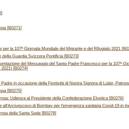
0]
mpa [B0271]
per la 107ª Giornata Mondiale del Migrante e del Rifugiato 2021 [B0
 della Guardia Svizzera Pontificia [B0273]
entazione del Messaggio del Santo Padre Francesco per la 107ª Gio
e 2021) [B0274]
adre in occasione della Festività di Nostra Signora di Luján, Patrona
mpa [B0275]
mpa: Udienza al Presidente della Confederazione Elvetica [B0276]
 all’Arcivescovo di Bombay per l’emergenza sanitaria Covid-19 in In
ampa della Santa Sede [B0278]