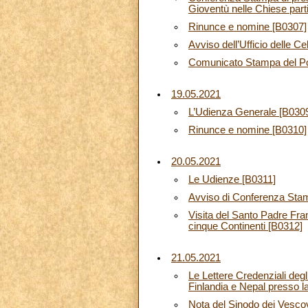
Gioventù nelle Chiese partic
Rinunce e nomine [B0307]
Avviso dell’Ufficio delle C
Comunicato Stampa del Ponti
19.05.2021
L’Udienza Generale [B030
Rinunce e nomine [B0310]
20.05.2021
Le Udienze [B0311]
Avviso di Conferenza Sta
Visita del Santo Padre Fra
cinque Continenti [B0312]
21.05.2021
Le Lettere Credenziali deg
Finlandia e Nepal presso 
Nota del Sinodo dei Vesco