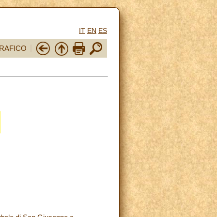
IT
EN
ES
RAFICO