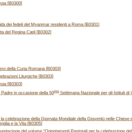
mpa [B0300]
tà dei fedeli del Myanmar residenti a Roma [B0301]
ita del Regina Cæli [B0302]
tero della Curia Romana [B0303]
elebrazioni Liturgiche [B0303]
mpa [B0303]
ma
Padre in occasione della 50
Settimana Nazionale per gli Istituti d
 la celebrazione della Giornata Mondiale della Gioventù nelle Chiese pa
miglia e la Vita [B0305]
ntazione del volume “Orientamenti Pastorali per la celebrazione del