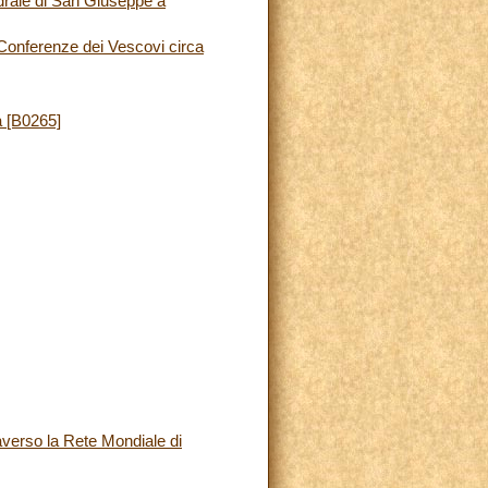
drale di San Giuseppe a
e Conferenze dei Vescovi circa
a [B0265]
averso la Rete Mondiale di