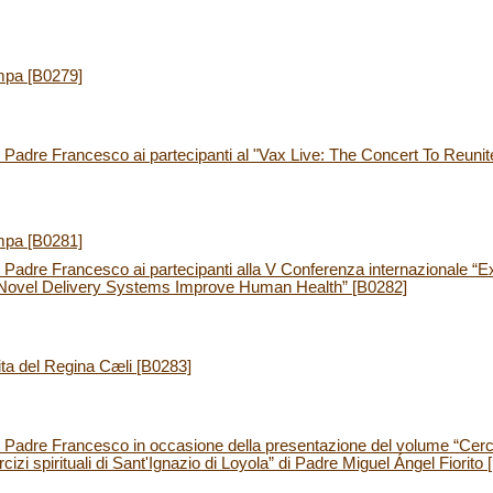
mpa [B0279]
Padre Francesco ai partecipanti al "Vax Live: The Concert To Reunit
mpa [B0281]
Padre Francesco ai partecipanti alla V Conferenza internazionale “E
 Novel Delivery Systems Improve Human Health” [B0282]
ita del Regina Cæli [B0283]
Padre Francesco in occasione della presentazione del volume “Cercar
cizi spirituali di Sant'Ignazio di Loyola” di Padre Miguel Ángel Fiorito