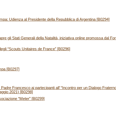
mpa: Udienza al Presidente della Repubblica di Argentina [B0294]
re gli Stati Generali della Natalità, iniziativa online promossa dal F
egli “Scouts Unitaires de France” [B0296]
mpa [B0297]
adre Francesco ai partecipanti all’ “Incontro per un Dialogo Fratern
aggio 2021) [B0298]
sociazione “Meter” [B0299]