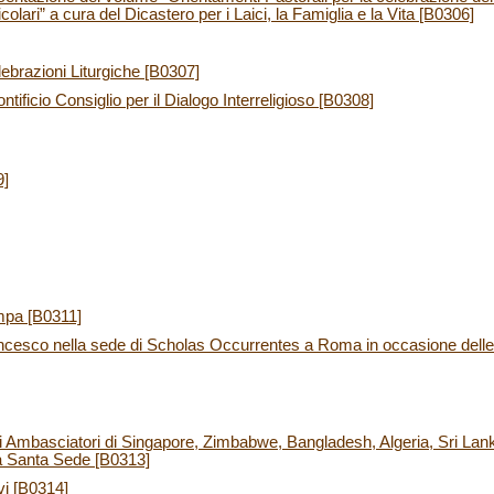
olari” a cura del Dicastero per i Laici, la Famiglia e la Vita [B0306]
elebrazioni Liturgiche [B0307]
ficio Consiglio per il Dialogo Interreligioso [B0308]
9]
mpa [B0311]
ncesco nella sede di Scholas Occurrentes a Roma in occasione delle 
li Ambasciatori di Singapore, Zimbabwe, Bangladesh, Algeria, Sri La
la Santa Sede [B0313]
vi [B0314]