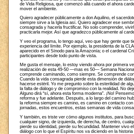
de Vida Religiosa, que comenzó allá cuando el ahora carde
mover el ambiente.
Quiero agradecer públicamente a don Aquilino, el sacerdote,
siempre sirve a la Iglesia así. Quiero agradecer ese sembr
consagrada y hacerla fructificar. No solo comprender, vivir
practicarla mejor. Así que agradezco públicamente al carde
Y veo el programa, lo tengo aquí, veo que hay gente que ti
experiencia del límite. Por ejemplo, la presidenta de la CL
aparecido en el Sínodo para la Amazonía; o el cardenal Cris
participantes desde todo punto de vista.
Me gusta el mensaje, lo estoy viendo ahora por primera ve
realización de esta 49-50 —mas es 50— Semana Nacional p
comprende caminando, como siempre. Se comprende consag
Cuando la vida consagrada pierde esta dimensión de diálog
hacerse estéril. Yo me pregunto sobre la esterilidad de al
la falta de diálogo y de compromiso con la realidad. No dej
Alguno dirá “sí, ahora esta forma moderna”. ¡No! Pensemos
reforma y fue adelante. Después, a lo largo del camino hu
la reforma siempre es camino, es camino en contacto con la
jornadas, estos encuentros, estas semanas de vida consa
Y también, es triste ver cómo algunos institutos, para busc
cualquier signo, de izquierda, de derecha, de centro, cualq
pierde su identidad, pierde su fecundidad. Mantener vivo 
diálogo con lo que el Espíritu nos va diciendo en la histor