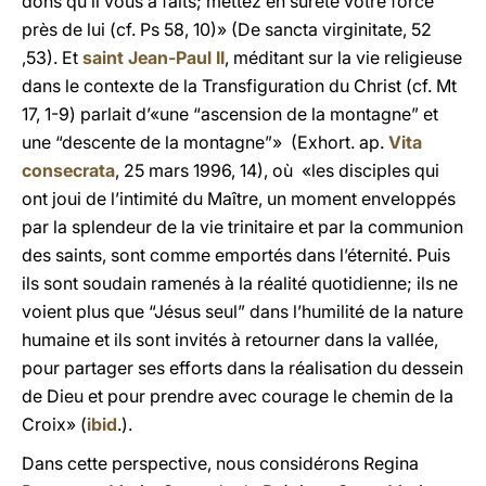
dons qu’il vous a faits; mettez en sûreté votre force
près de lui (cf. Ps 58, 10)» (De sancta virginitate, 52
,53). Et
saint Jean-Paul II
, méditant sur la vie religieuse
dans le contexte de la Transfiguration du Christ (cf. Mt
17, 1-9) parlait d’«une “ascension de la montagne” et
une “descente de la montagne”» (Exhort. ap.
Vita
consecrata
, 25 mars 1996, 14), où «les disciples qui
ont joui de l’intimité du Maître, un moment enveloppés
par la splendeur de la vie trinitaire et par la communion
des saints, sont comme emportés dans l’éternité. Puis
ils sont soudain ramenés à la réalité quotidienne; ils ne
voient plus que “Jésus seul” dans l’humilité de la nature
humaine et ils sont invités à retourner dans la vallée,
pour partager ses efforts dans la réalisation du dessein
de Dieu et pour prendre avec courage le chemin de la
Croix» (
ibid
.).
Dans cette perspective, nous considérons Regina