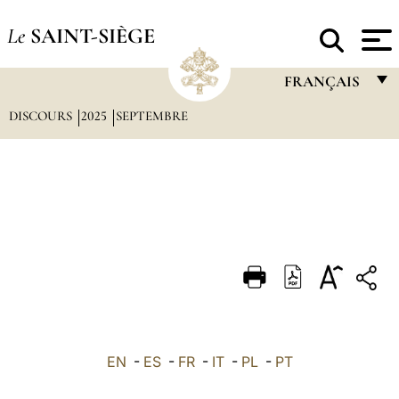
Le
SAINT-SIÈGE
FRANÇAIS
DISCOURS
2025
SEPTEMBRE
FRANÇAIS
ENGLISH
ITALIANO
PORTUGUÊS
ESPAÑOL
DEUTSCH
POLSKI
العربيّة
EN
-
ES
-
FR
-
IT
-
PL
-
PT
中文