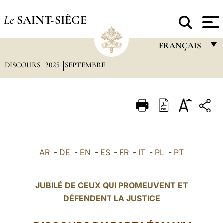
Le
SAINT-SIÈGE
FRANÇAIS
DISCOURS
2025
SEPTEMBRE
FRANÇAIS
ENGLISH
ITALIANO
PORTUGUÊS
ESPAÑOL
AR
-
DE
-
EN
-
ES
-
FR
-
IT
-
PL
-
PT
DEUTSCH
POLSKI
JUBILÉ DE CEUX QUI PROMEUVENT ET
DÉFENDENT LA JUSTICE
العربيّة
中文