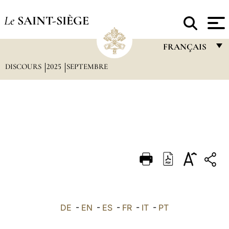
Le
SAINT-SIÈGE
FRANÇAIS
DISCOURS
2025
SEPTEMBRE
FRANÇAIS
ENGLISH
ITALIANO
PORTUGUÊS
ESPAÑOL
DEUTSCH
POLSKI
العربيّة
DE
-
EN
-
ES
-
FR
-
IT
-
PT
中文