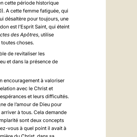
n cette période historique
10). A cette femme fatiguée, qui
qui désaltère pour toujours, une
on est l’Esprit Saint, qui éteint
ctes des Apôtres
, utilise
r toutes choses.
le de revitaliser les
ieu et dans la présence de
 un encouragement à valoriser
elation avec le Christ et
 espérances et leurs difficultés.
igne de l’amour de Dieu pour
se arriver à tous. Cela demande
emplarité sont deux concepts
ez-vous à quel point il avait à
lumière du Christ, dans sa