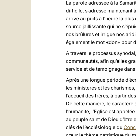
La parole adressée à la Samarit
difficile, s’adresse maintenant 
arrive au puits à l’heure la plu
source jaillissante qui ne s’épu
nos brûlures et irrigue nos arid
également le mot «don» pour dés
A travers le processus synodal, 
communautés, afin qu’elles gra
service et de témoignage dans
Après une longue période d’éco
les ministères et les charismes,
l’accueil des frères, à partir de
De cette manière, le caractère 
l’humanité, l’Eglise est appelée
au peuple saint de Dieu d’être
clés de l’ecclésiologie du
Conci
cœur le thème patristique du
m