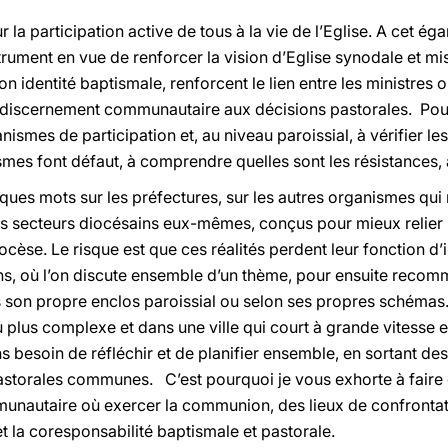
ur la participation active de tous à la vie de l’Eglise. A cet é
trument en vue de renforcer la vision d’Eglise synodale et mis
n identité baptismale, renforcent le lien entre les ministres
 discernement communautaire aux décisions pastorales. Pour c
ismes de participation et, au niveau paroissial, à vérifier le
mes font défaut, à comprendre quelles sont les résistances, 
ues mots sur les préfectures, sur les autres organismes qui 
 les secteurs diocésains eux-mêmes, conçus pour mieux relier 
iocèse. Le risque est que ces réalités perdent leur fonction 
ns, où l’on discute ensemble d’un thème, pour ensuite recomm
s son propre enclos paroissial ou selon ses propres schémas
lus complexe et dans une ville qui court à grande vitesse e
 besoin de réfléchir et de planifier ensemble, en sortant des 
pastorales communes. C’est pourquoi je vous exhorte à fair
unautaire où exercer la communion, des lieux de confrontat
la coresponsabilité baptismale et pastorale.