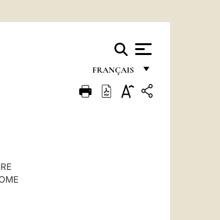
FRANÇAIS
FRANÇAIS
ENGLISH
ITALIANO
PORTUGUÊS
ESPAÑOL
URE
ROME
DEUTSCH
POLSKI