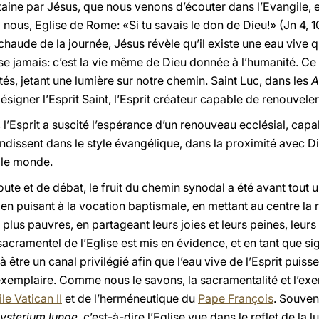
aine par Jésus, que nous venons d’écouter dans l’Evangile, e
à nous, Eglise de Rome: «Si tu savais le don de Dieu!» (Jn 4, 
s chaude de la journée, Jésus révèle qu’il existe une eau vive 
ise jamais: c’est la vie même de Dieu donnée à l’humanité. Ce d
ités, jetant une lumière sur notre chemin. Saint Luc, dans les
A
igner l’Esprit Saint, l’Esprit créateur capable de renouvele
l’Esprit a suscité l’espérance d’un renouveau ecclésial, capab
ndissent dans le style évangélique, dans la proximité avec D
 le monde.
ute et de débat, le fruit du chemin synodal a été avant tout
 en puisant à la vocation baptismale, en mettant au centre la r
s plus pauvres, en partageant leurs joies et leurs peines, leurs
sacramentel de l’Eglise est mis en évidence, et en tant que s
 à être un canal privilégié afin que l’eau vive de l’Esprit puis
 exemplaire. Comme nous le savons, la sacramentalité et l’ex
le Vatican II
et de l’herméneutique du
Pape François
. Souven
ysterium lunae
, c’est-à-dire l’Eglise vue dans le reflet de la 