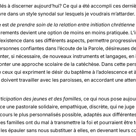
s à discerner aujourd’hui? Ce qui a été accompli ces dernièr
vre dans un style synodal sur lesquels je voudrais m’attarder.
e est
de prendre soin de la relation entre initiation chrétienne
rements devient une option de moins en moins pratiquée. L’ini
l’existence dans ses différents aspects, permettre progressiv
ersonnes confiantes dans l’écoute de la Parole, désireuses de
enter, si nécessaire, de nouveaux instruments et langages, en 
nter une approche scolaire de la catéchèse. Dans cette persp
e ceux qui expriment le désir du baptême à l’adolescence et à
doivent travailler avec les paroisses, en accordant une attent
rticipation des jeunes et des familles
, ce qui nous pose aujour
e une pastorale solidaire, empathique, discrète, qui ne juge p
ours le plus personnalisés possible, adaptés aux différentes
es familles ont du mal à transmettre la foi et pourraient être 
les épauler sans nous substituer à elles, en devenant leurs 